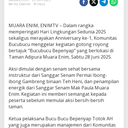
g
Redaksi Enim
29 Juni 2025
Berita
,
Daerah
18 Views
a
t
i
H
MUARA ENIM, ENIMTV – Dalam rangka
L
H
memperingati Hari Lingkungan Sedunia 2025
S
sekaligus merayakan Anniversary ke-1, Komunitas
2
Bucubucu menggelar kegiatan gotong royong
0
bertajuk “Bucubucu Bepenyap” yang berlokasi di
2
Taman Adipura Muara Enim, Sabtu 28 Juni 2025.
5
,
B
Aksi dimulai dengan senam sehat bersama
u
instruktur dari Sanggar Senam Permai Ibong-
c
ibong Gambreng binaan Teh Heni, dan penampilan
u
energik dari Sanggar Senam Mak Paula Muara
b
u
Enim. Kegiatan ini memberi semangat kepada
c
peserta sebelum memulai aksi bersih-bersih
u
taman.
G
e
Ketua pelaksana Bucu Bucu Bepenyap Totok AH
l
a
yang juga merupakan manajemen dari Komunitas