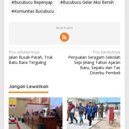
#Bucubucu Bepenyap
#Bucubucu Gelar Aksi Bersih
#Komunitas Bucubucu
Ikuti Kami
N
Pos sebelumnya
Pos berikutnya
Jalan Rusak Parah, Truk
Penjualan Seragam Sekolah
a
Batu Bara Terguling
Sepi Jelang Tahun Ajaran
v
Baru, Sepatu dan Tas
Diserbu Pembeli
i
g
Jangan Lewatkan
a
s
i
p
o