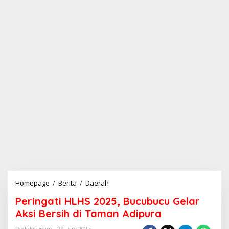
Homepage
/
Berita
/
Daerah
P
e
Peringati HLHS 2025, Bucubucu Gelar
r
i
Aksi Bersih di Taman Adipura
n