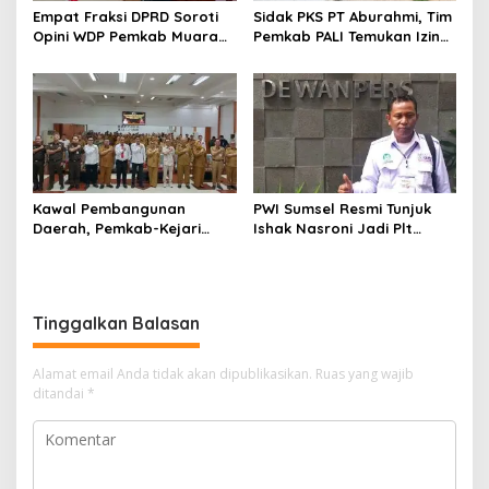
s
Empat Fraksi DPRD Soroti
Sidak PKS PT Aburahmi, Tim
Opini WDP Pemkab Muara
Pemkab PALI Temukan Izin
Enim, Desak Perbaikan Tata
Operasional Belum Kelar
Kelola Keuangan
Kawal Pembangunan
PWI Sumsel Resmi Tunjuk
Daerah, Pemkab-Kejari
Ishak Nasroni Jadi Plt
Muara Enim Teken MoU
Ketua PWI OKU Selatan
Pendampingan Hukum
Tinggalkan Balasan
Alamat email Anda tidak akan dipublikasikan.
Ruas yang wajib
ditandai
*