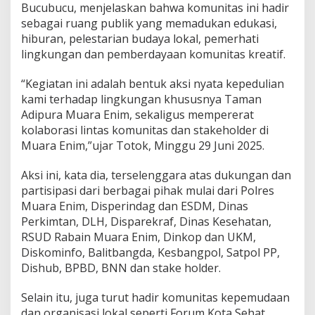
r
Bucubucu, menjelaskan bahwa komunitas ini hadir
A
sebagai ruang publik yang memadukan edukasi,
k
hiburan, pelestarian budaya lokal, pemerhati
s
i
lingkungan dan pemberdayaan komunitas kreatif.
B
e
“Kegiatan ini adalah bentuk aksi nyata kepedulian
r
kami terhadap lingkungan khususnya Taman
s
Adipura Muara Enim, sekaligus mempererat
i
h
kolaborasi lintas komunitas dan stakeholder di
d
Muara Enim,”ujar Totok, Minggu 29 Juni 2025.
i
T
Aksi ini, kata dia, terselenggara atas dukungan dan
a
partisipasi dari berbagai pihak mulai dari Polres
m
a
Muara Enim, Disperindag dan ESDM, Dinas
n
Perkimtan, DLH, Disparekraf, Dinas Kesehatan,
A
RSUD Rabain Muara Enim, Dinkop dan UKM,
d
Diskominfo, Balitbangda, Kesbangpol, Satpol PP,
i
Dishub, BPBD, BNN dan stake holder.
p
u
r
Selain itu, juga turut hadir komunitas kepemudaan
a
dan organisasi lokal seperti Forum Kota Sehat