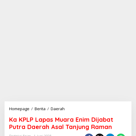
Homepage
/
Berita
/
Daerah
K
a
Ka KPLP Lapas Muara Enim Dijabat
K
P
Putra Daerah Asal Tanjung Raman
L