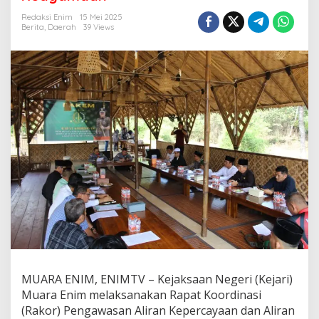
i
M
Redaksi Enim
15 Mei 2025
u
Berita
,
Daerah
39 Views
a
r
a
E
n
i
m
P
e
r
k
u
a
t
S
i
n
e
r
MUARA ENIM, ENIMTV – Kejaksaan Negeri (Kejari)
g
Muara Enim melaksanakan Rapat Koordinasi
i
P
(Rakor) Pengawasan Aliran Kepercayaan dan Aliran