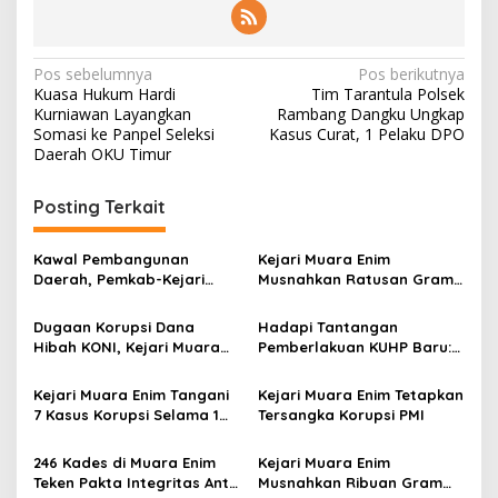
N
Pos sebelumnya
Pos berikutnya
Kuasa Hukum Hardi
Tim Tarantula Polsek
a
Kurniawan Layangkan
Rambang Dangku Ungkap
v
Somasi ke Panpel Seleksi
Kasus Curat, 1 Pelaku DPO
Daerah OKU Timur
i
g
Posting Terkait
a
s
Kawal Pembangunan
Kejari Muara Enim
Daerah, Pemkab-Kejari
Musnahkan Ratusan Gram
i
Muara Enim Teken MoU
BB Narkotika
p
Pendampingan Hukum
Dugaan Korupsi Dana
Hadapi Tantangan
Hibah KONI, Kejari Muara
Pemberlakuan KUHP Baru:
o
Enim Terima Penitipan
Koordinasi dan Penyamaan
s
Pengganti Kerugian Negara
Persepsi
Kejari Muara Enim Tangani
Kejari Muara Enim Tetapkan
Rp124 Juta
7 Kasus Korupsi Selama 1
Tersangka Korupsi PMI
Tahun
246 Kades di Muara Enim
Kejari Muara Enim
Teken Pakta Integritas Anti
Musnahkan Ribuan Gram