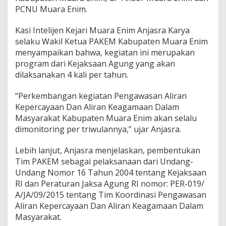
n
PCNU Muara Enim.
d
a
Kasi Intelijen Kejari Muara Enim Anjasra Karya
n
K
selaku Wakil Ketua PAKEM Kabupaten Muara Enim
e
menyampaikan bahwa, kegiatan ini merupakan
a
program dari Kejaksaan Agung yang akan
g
dilaksanakan 4 kali per tahun.
a
m
a
“Perkembangan kegiatan Pengawasan Aliran
a
Kepercayaan Dan Aliran Keagamaan Dalam
n
Masyarakat Kabupaten Muara Enim akan selalu
dimonitoring per triwulannya,” ujar Anjasra.
Lebih lanjut, Anjasra menjelaskan, pembentukan
Tim PAKEM sebagai pelaksanaan dari Undang-
Undang Nomor 16 Tahun 2004 tentang Kejaksaan
RI dan Peraturan Jaksa Agung RI nomor: PER-019/
A/JA/09/2015 tentang Tim Koordinasi Pengawasan
Aliran Kepercayaan Dan Aliran Keagamaan Dalam
Masyarakat.