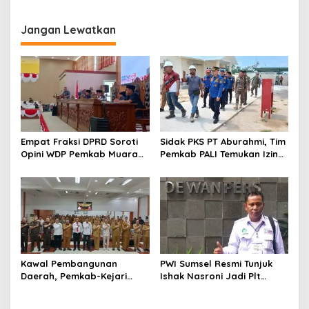
Korupsi
Narkotika, Selamatkan 15
Ribu Jiwa Generasi Muda
Jangan Lewatkan
Empat Fraksi DPRD Soroti
Sidak PKS PT Aburahmi, Tim
Opini WDP Pemkab Muara
Pemkab PALI Temukan Izin
Enim, Desak Perbaikan Tata
Operasional Belum Kelar
Kelola Keuangan
Kawal Pembangunan
PWI Sumsel Resmi Tunjuk
Daerah, Pemkab-Kejari
Ishak Nasroni Jadi Plt
Muara Enim Teken MoU
Ketua PWI OKU Selatan
Pendampingan Hukum