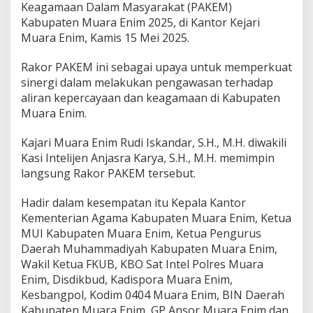
e
Keagamaan Dalam Masyarakat (PAKEM)
n
Kabupaten Muara Enim 2025, di Kantor Kejari
g
Muara Enim, Kamis 15 Mei 2025.
a
w
a
Rakor PAKEM ini sebagai upaya untuk memperkuat
s
sinergi dalam melakukan pengawasan terhadap
a
aliran kepercayaan dan keagamaan di Kabupaten
n
Muara Enim.
A
l
i
Kajari Muara Enim Rudi Iskandar, S.H., M.H. diwakili
r
Kasi Intelijen Anjasra Karya, S.H., M.H. memimpin
a
langsung Rakor PAKEM tersebut.
n
K
Hadir dalam kesempatan itu Kepala Kantor
e
p
Kementerian Agama Kabupaten Muara Enim, Ketua
e
MUI Kabupaten Muara Enim, Ketua Pengurus
r
Daerah Muhammadiyah Kabupaten Muara Enim,
c
Wakil Ketua FKUB, KBO Sat Intel Polres Muara
a
Enim, Disdikbud, Kadispora Muara Enim,
y
a
Kesbangpol, Kodim 0404 Muara Enim, BIN Daerah
a
Kabupaten Muara Enim, GP Ansor Muara Enim dan