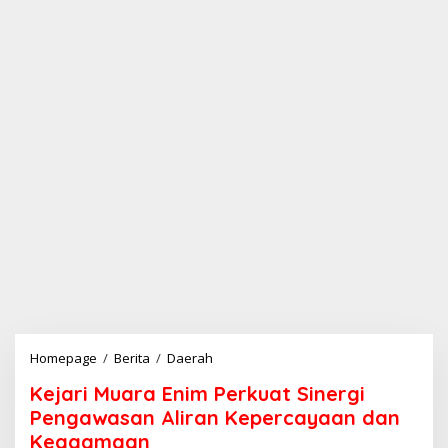
Homepage
/
Berita
/
Daerah
K
e
Kejari Muara Enim Perkuat Sinergi
j
a
Pengawasan Aliran Kepercayaan dan
r
Keagamaan