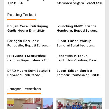
v
IUP PTBA
Membara Segera Terealisasi
i
Posting Terkait
g
a
Raiyen-Cece Jadi Bujang
Launching UMKM Baznas
s
Gadis Muara Enim 2026
Membara, Bupati Edison
Serahkan Bantuan Modal
i
Usaha kepada 200
Peringati Hari Lahir
Bupati Edison-Wabup
p
Mustahik
Pancasila, Bupati Edison
Sumarni Salat Ied dan
Ajak Seluruh Elemen
Tinjau Pemotongan Kurban
o
Perkokoh Persatuan dan
di Masjid Agung
PHR Zona 4 Silaturahmi
Penantian 14 Tahun,
s
Kawal Pembangunan
dengan Bupati Muara Enim
Jembatan Gantung Desa
dan Musi Rawas, Perkuat
Siku Diresmikan
Sinergi Dukung Ketahanan
DPRD Muara Enim Setujui 4
Bupati Edison dan Istri
Energi Nasional
Raperda Jadi Perda
Kompak Promosikan Batik
dengan Catatan
Petule di Pesona Wastra
Sumsel 2026
Jangan Lewatkan