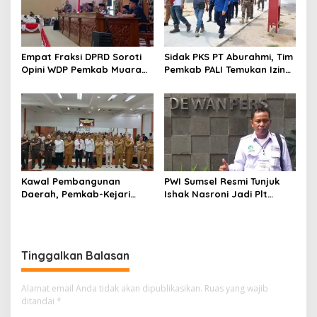
Empat Fraksi DPRD Soroti
Sidak PKS PT Aburahmi, Tim
Opini WDP Pemkab Muara
Pemkab PALI Temukan Izin
Enim, Desak Perbaikan Tata
Operasional Belum Kelar
Kelola Keuangan
Kawal Pembangunan
PWI Sumsel Resmi Tunjuk
Daerah, Pemkab-Kejari
Ishak Nasroni Jadi Plt
Muara Enim Teken MoU
Ketua PWI OKU Selatan
Pendampingan Hukum
Tinggalkan Balasan
Alamat email Anda tidak akan dipublikasikan.
Ruas yang wajib
ditandai
*