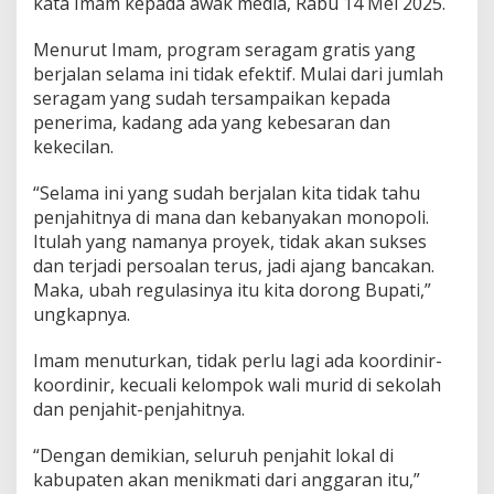
kata Imam kepada awak media, Rabu 14 Mei 2025.
e
r
a
Menurut Imam, program seragam gratis yang
g
berjalan selama ini tidak efektif. Mulai dari jumlah
a
seragam yang sudah tersampaikan kepada
m
penerima, kadang ada yang kebesaran dan
G
kekecilan.
r
a
t
“Selama ini yang sudah berjalan kita tidak tahu
i
penjahitnya di mana dan kebanyakan monopoli.
s
Itulah yang namanya proyek, tidak akan sukses
,
dan terjadi persoalan terus, jadi ajang bancakan.
J
a
Maka, ubah regulasinya itu kita dorong Bupati,”
n
ungkapnya.
g
a
Imam menuturkan, tidak perlu lagi ada koordinir-
n
koordinir, kecuali kelompok wali murid di sekolah
J
a
dan penjahit-penjahitnya.
d
i
“Dengan demikian, seluruh penjahit lokal di
A
kabupaten akan menikmati dari anggaran itu,”
j