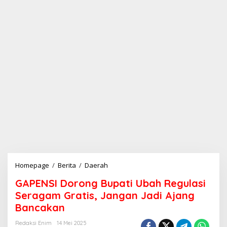
Homepage
/
Berita
/
Daerah
G
A
GAPENSI Dorong Bupati Ubah Regulasi
P
E
Seragam Gratis, Jangan Jadi Ajang
N
Bancakan
S
I
Redaksi Enim
14 Mei 2025