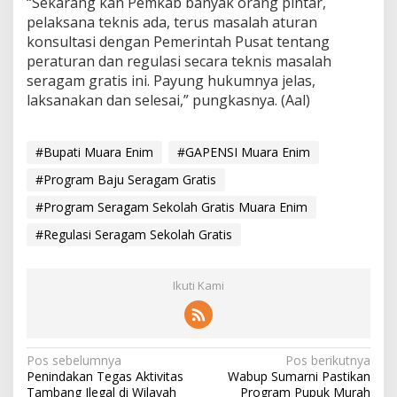
“Sekarang kan Pemkab banyak orang pintar,
pelaksana teknis ada, terus masalah aturan
konsultasi dengan Pemerintah Pusat tentang
peraturan dan regulasi secara teknis masalah
seragam gratis ini. Payung hukumnya jelas,
laksanakan dan selesai,” pungkasnya. (Aal)
#Bupati Muara Enim
#GAPENSI Muara Enim
#Program Baju Seragam Gratis
#Program Seragam Sekolah Gratis Muara Enim
#Regulasi Seragam Sekolah Gratis
Ikuti Kami
N
Pos sebelumnya
Pos berikutnya
Penindakan Tegas Aktivitas
Wabup Sumarni Pastikan
a
Tambang Ilegal di Wilayah
Program Pupuk Murah