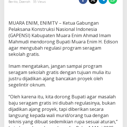
D
Berita
,
Daerah
35 Views
o
r
o
n
MUARA ENIM, ENIMTV – Ketua Gabungan
g
Pelaksana Konstruksi Nasional Indonesia
B
(GAPENSI) Kabupaten Muara Enim Ahmad Imam
u
Mahmudi mendorong Bupati Muara Enim H. Edison
p
a
agar mengubah regulasi program seragam
t
sekolah gratis.
i
U
Imam mengatakan, jangan sampai program
b
seragam sekolah gratis dengan tujuan mulia itu
a
h
justru dijadikan ajang bancakan proyek oleh
R
segelintir oknum.
e
g
“Oleh karena itu, kita dorong Bupati agar masalah
u
baju seragam gratis ini diubah regulasinya, bukan
l
a
dijadikan ajang proyek, tapi diberikan secara
s
langsung kepada wali murid/orang tua dengan
i
teknis yang dibuat sedemikian rupa sesuai aturan,”
S