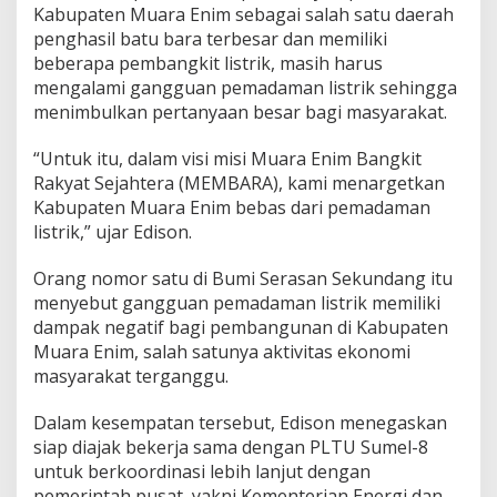
a
Kabupaten Muara Enim sebagai salah satu daerah
n
penghasil batu bara terbesar dan memiliki
L
beberapa pembangkit listrik, masih harus
i
s
mengalami gangguan pemadaman listrik sehingga
t
menimbulkan pertanyaan besar bagi masyarakat.
r
i
“Untuk itu, dalam visi misi Muara Enim Bangkit
k
Rakyat Sejahtera (MEMBARA), kami menargetkan
K
h
Kabupaten Muara Enim bebas dari pemadaman
u
listrik,” ujar Edison.
s
u
Orang nomor satu di Bumi Serasan Sekundang itu
s
menyebut gangguan pemadaman listrik memiliki
U
n
dampak negatif bagi pembangunan di Kabupaten
t
Muara Enim, salah satunya aktivitas ekonomi
u
masyarakat terganggu.
k
W
Dalam kesempatan tersebut, Edison menegaskan
a
r
siap diajak bekerja sama dengan PLTU Sumel-8
g
untuk berkoordinasi lebih lanjut dengan
a
pemerintah pusat, yakni Kementerian Energi dan