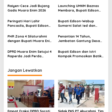
a
s
Raiyen-Cece Jadi Bujang
Launching UMKM Baznas
Gadis Muara Enim 2026
Membara, Bupati Edison
i
Serahkan Bantuan Modal
p
Usaha kepada 200
Peringati Hari Lahir
Bupati Edison-Wabup
Mustahik
Pancasila, Bupati Edison
Sumarni Salat Ied dan
o
Ajak Seluruh Elemen
Tinjau Pemotongan Kurban
s
Perkokoh Persatuan dan
di Masjid Agung
PHR Zona 4 Silaturahmi
Penantian 14 Tahun,
Kawal Pembangunan
dengan Bupati Muara Enim
Jembatan Gantung Desa
dan Musi Rawas, Perkuat
Siku Diresmikan
Sinergi Dukung Ketahanan
DPRD Muara Enim Setujui 4
Bupati Edison dan Istri
Energi Nasional
Raperda Jadi Perda
Kompak Promosikan Batik
dengan Catatan
Petule di Pesona Wastra
Sumsel 2026
Jangan Lewatkan
Empat Fraksi DPRD Soroti
Sidak PKS PT Aburahmi, Tim