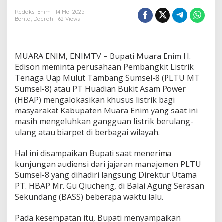
i
M
Redaksi Enim
14 Mei 2025
i
Berita
,
Daerah
62 Views
n
t
a
P
MUARA ENIM, ENIMTV – Bupati Muara Enim H.
L
Edison meminta perusahaan Pembangkit Listrik
T
Tenaga Uap Mulut Tambang Sumsel-8 (PLTU MT
U
Sumsel-8) atau PT Huadian Bukit Asam Power
S
u
(HBAP) mengalokasikan khusus listrik bagi
m
masyarakat Kabupaten Muara Enim yang saat ini
s
masih mengeluhkan gangguan listrik berulang-
e
ulang atau biarpet di berbagai wilayah.
l
8
A
Hal ini disampaikan Bupati saat menerima
l
kunjungan audiensi dari jajaran manajemen PLTU
o
Sumsel-8 yang dihadiri langsung Direktur Utama
k
PT. HBAP Mr. Gu Qiucheng, di Balai Agung Serasan
a
Sekundang (BASS) beberapa waktu lalu.
s
i
k
Pada kesempatan itu, Bupati menyampaikan