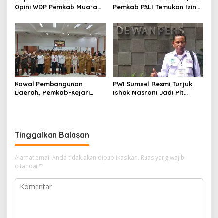
Opini WDP Pemkab Muara
Pemkab PALI Temukan Izin
Enim, Desak Perbaikan Tata
Operasional Belum Kelar
Kelola Keuangan
Kawal Pembangunan
PWI Sumsel Resmi Tunjuk
Daerah, Pemkab-Kejari
Ishak Nasroni Jadi Plt
Muara Enim Teken MoU
Ketua PWI OKU Selatan
Pendampingan Hukum
Tinggalkan Balasan
Alamat email Anda tidak akan dipublikasikan.
Ruas yang wajib
ditandai
*