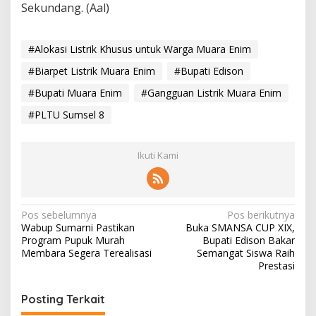
Sekundang. (Aal)
#Alokasi Listrik Khusus untuk Warga Muara Enim
#Biarpet Listrik Muara Enim
#Bupati Edison
#Bupati Muara Enim
#Gangguan Listrik Muara Enim
#PLTU Sumsel 8
Ikuti Kami
N
Pos sebelumnya
Pos berikutnya
Wabup Sumarni Pastikan
Buka SMANSA CUP XIX,
a
Program Pupuk Murah
Bupati Edison Bakar
v
Membara Segera Terealisasi
Semangat Siswa Raih
Prestasi
i
g
Posting Terkait