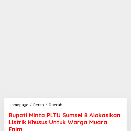
Homepage
/
Berita
/
Daerah
B
u
Bupati Minta PLTU Sumsel 8 Alokasikan
p
a
Listrik Khusus Untuk Warga Muara
t
Enim