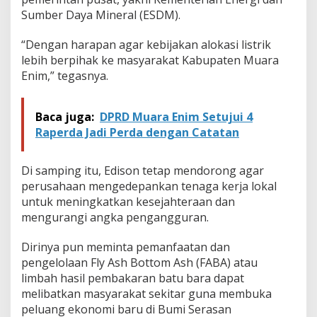
M
Sumber Daya Mineral (ESDM).
u
a
r
“Dengan harapan agar kebijakan alokasi listrik
a
lebih berpihak ke masyarakat Kabupaten Muara
E
Enim,” tegasnya.
n
i
m
Baca juga:
DPRD Muara Enim Setujui 4
Raperda Jadi Perda dengan Catatan
Di samping itu, Edison tetap mendorong agar
perusahaan mengedepankan tenaga kerja lokal
untuk meningkatkan kesejahteraan dan
mengurangi angka pengangguran.
Dirinya pun meminta pemanfaatan dan
pengelolaan Fly Ash Bottom Ash (FABA) atau
limbah hasil pembakaran batu bara dapat
melibatkan masyarakat sekitar guna membuka
peluang ekonomi baru di Bumi Serasan