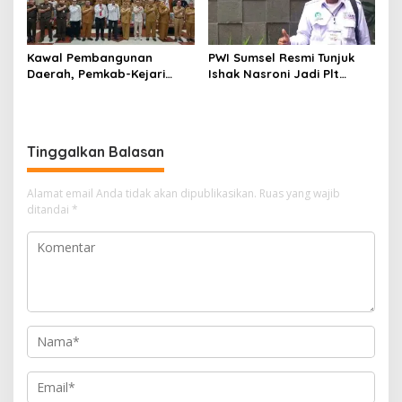
Kawal Pembangunan
PWI Sumsel Resmi Tunjuk
Daerah, Pemkab-Kejari
Ishak Nasroni Jadi Plt
Muara Enim Teken MoU
Ketua PWI OKU Selatan
Pendampingan Hukum
Tinggalkan Balasan
Alamat email Anda tidak akan dipublikasikan.
Ruas yang wajib
ditandai
*