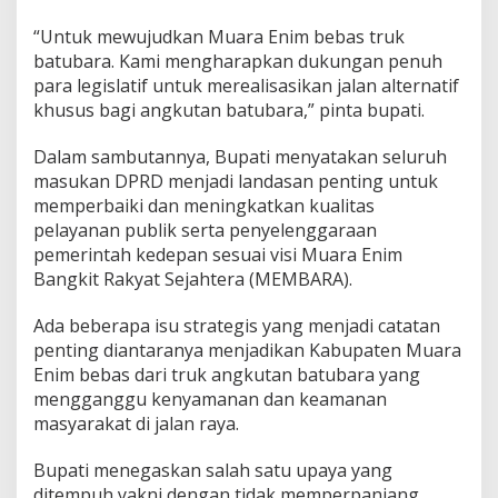
d
k
“Untuk mewujudkan Muara Enim bebas truk
a
batubara. Kami mengharapkan dukungan penuh
n
M
para legislatif untuk merealisasikan jalan alternatif
u
khusus bagi angkutan batubara,” pinta bupati.
a
r
Dalam sambutannya, Bupati menyatakan seluruh
a
masukan DPRD menjadi landasan penting untuk
E
n
memperbaiki dan meningkatkan kualitas
i
pelayanan publik serta penyelenggaraan
m
pemerintah kedepan sesuai visi Muara Enim
B
Bangkit Rakyat Sejahtera (MEMBARA).
e
b
a
Ada beberapa isu strategis yang menjadi catatan
s
penting diantaranya menjadikan Kabupaten Muara
T
Enim bebas dari truk angkutan batubara yang
r
mengganggu kenyamanan dan keamanan
u
masyarakat di jalan raya.
k
B
a
Bupati menegaskan salah satu upaya yang
t
ditempuh yakni dengan tidak memperpanjang