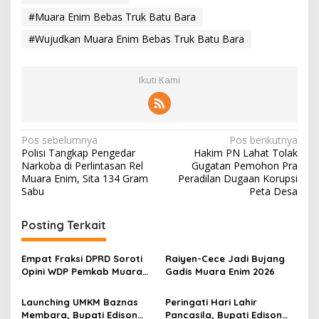
#Muara Enim Bebas Truk Batu Bara
#Wujudkan Muara Enim Bebas Truk Batu Bara
Ikuti Kami
N
Pos sebelumnya
Pos berikutnya
Polisi Tangkap Pengedar
Hakim PN Lahat Tolak
a
Narkoba di Perlintasan Rel
Gugatan Pemohon Pra
v
Muara Enim, Sita 134 Gram
Peradilan Dugaan Korupsi
Sabu
Peta Desa
i
g
Posting Terkait
a
s
Empat Fraksi DPRD Soroti
Raiyen-Cece Jadi Bujang
Opini WDP Pemkab Muara
Gadis Muara Enim 2026
i
Enim, Desak Perbaikan Tata
p
Kelola Keuangan
Launching UMKM Baznas
Peringati Hari Lahir
Membara, Bupati Edison
Pancasila, Bupati Edison