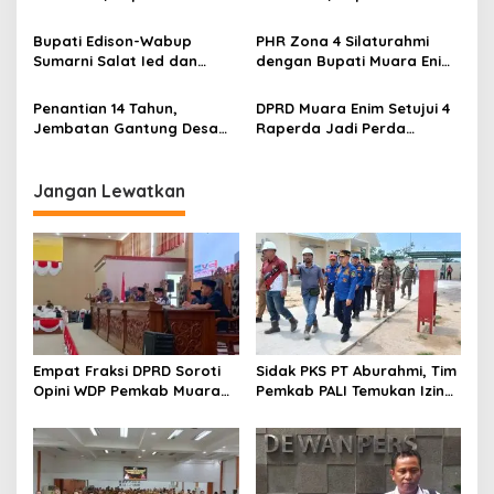
o
Serahkan Bantuan Modal
Ajak Seluruh Elemen
s
Usaha kepada 200
Perkokoh Persatuan dan
Bupati Edison-Wabup
PHR Zona 4 Silaturahmi
Mustahik
Kawal Pembangunan
Sumarni Salat Ied dan
dengan Bupati Muara Enim
Tinjau Pemotongan Kurban
dan Musi Rawas, Perkuat
di Masjid Agung
Sinergi Dukung Ketahanan
Penantian 14 Tahun,
DPRD Muara Enim Setujui 4
Energi Nasional
Jembatan Gantung Desa
Raperda Jadi Perda
Siku Diresmikan
dengan Catatan
Jangan Lewatkan
Empat Fraksi DPRD Soroti
Sidak PKS PT Aburahmi, Tim
Opini WDP Pemkab Muara
Pemkab PALI Temukan Izin
Enim, Desak Perbaikan Tata
Operasional Belum Kelar
Kelola Keuangan