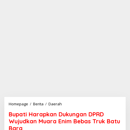
Homepage
/
Berita
/
Daerah
B
u
Bupati Harapkan Dukungan DPRD
p
a
Wujudkan Muara Enim Bebas Truk Batu
t
Bara