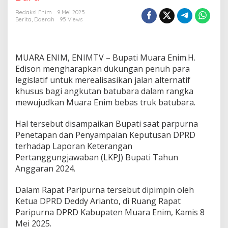
i
H
Redaksi Enim
9 Mei 2025
a
Berita
,
Daerah
95 Views
r
a
p
k
MUARA ENIM, ENIMTV – Bupati Muara Enim.H.
a
Edison mengharapkan dukungan penuh para
n
legislatif untuk merealisasikan jalan alternatif
D
khusus bagi angkutan batubara dalam rangka
u
k
mewujudkan Muara Enim bebas truk batubara.
u
n
Hal tersebut disampaikan Bupati saat parpurna
g
Penetapan dan Penyampaian Keputusan DPRD
a
terhadap Laporan Keterangan
n
D
Pertanggungjawaban (LKPJ) Bupati Tahun
P
Anggaran 2024.
R
D
Dalam Rapat Paripurna tersebut dipimpin oleh
W
Ketua DPRD Deddy Arianto, di Ruang Rapat
u
j
Paripurna DPRD Kabupaten Muara Enim, Kamis 8
u
Mei 2025.