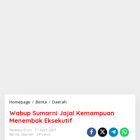
Homepage
/
Berita
/
Daerah
W
a
Wabup Sumarni Jajal Kemampuan
b
u
Menembak Eksekutif
p
S
Redaksi Enim
27 April 2025
Berita
,
Daerah
29 Views
u