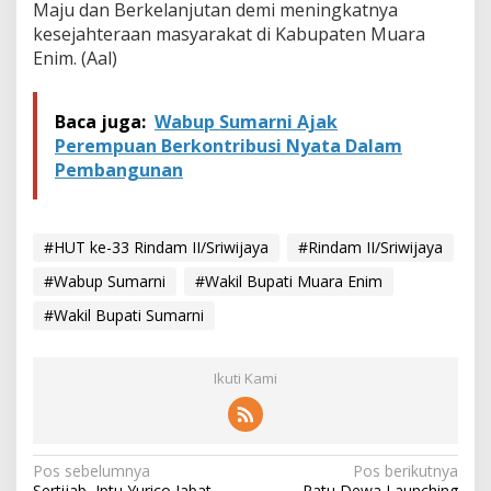
Maju dan Berkelanjutan demi meningkatnya
kesejahteraan masyarakat di Kabupaten Muara
Enim. (Aal)
Baca juga:
Wabup Sumarni Ajak
Perempuan Berkontribusi Nyata Dalam
Pembangunan
#HUT ke-33 Rindam II/Sriwijaya
#Rindam II/Sriwijaya
#Wabup Sumarni
#Wakil Bupati Muara Enim
#Wakil Bupati Sumarni
Ikuti Kami
N
Pos sebelumnya
Pos berikutnya
Sertijab, Iptu Yurico Jabat
Ratu Dewa Launching