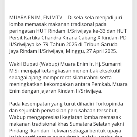
m
a
r
MUARA ENIM, ENIMTV – Di sela-sela menjadi juri
n
i
lomba memasak makanan tradisonal pada
J
peringatan HUT Rindam II/Sriwijaya ke-33 dan HUT
a
Persit Kartika Chandra Kirana Cabang X Rindam PD
j
II/Sriwijaya ke-79 Tahun 2025 di Tribun Garuda
a
Jaya Rindam II/Sriwijaya, Minggu, 27 April 2025.
l
K
e
Wakil Bupati (Wabup) Muara Enim Ir. Hj. Sumarni,
m
M.Si. menjajal ketangkasan menembak eksekutif
a
sebagai ajang mempererat silaturahmi serta
m
meningkatkan kekompakan antara Pemkab. Muara
p
u
Enim dengan jajaran Rindam II/Sriwijaya.
a
n
Pada kesempatan yang turut dihadiri Forkopimda
M
dan sejumlah perwakilan perusahaan tersebut,
e
Wabup mengapresiasi kegiatan lomba memasak
n
e
makanan tradisional khas Sumatera Selatan yakni
m
Pindang Ikan dan Tekwan sebagai bentuk upaya
b