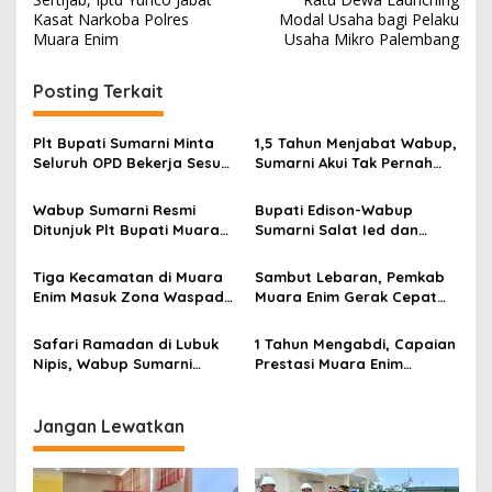
a
Kasat Narkoba Polres
Modal Usaha bagi Pelaku
v
Muara Enim
Usaha Mikro Palembang
i
Posting Terkait
g
a
Plt Bupati Sumarni Minta
1,5 Tahun Menjabat Wabup,
s
Seluruh OPD Bekerja Sesuai
Sumarni Akui Tak Pernah
Aturan
Dilibatkan Soal Anggaran
i
Wabup Sumarni Resmi
Bupati Edison-Wabup
p
Ditunjuk Plt Bupati Muara
Sumarni Salat Ied dan
Enim
Tinjau Pemotongan Kurban
o
di Masjid Agung
Tiga Kecamatan di Muara
Sambut Lebaran, Pemkab
s
Enim Masuk Zona Waspada
Muara Enim Gerak Cepat
Karhutla
Kendalikan Harga Bahan
Pokok
Safari Ramadan di Lubuk
1 Tahun Mengabdi, Capaian
Nipis, Wabup Sumarni
Prestasi Muara Enim
Salurkan Bantuan dan
MEMBARA
Serap Aspirasi Masyarakat
Jangan Lewatkan