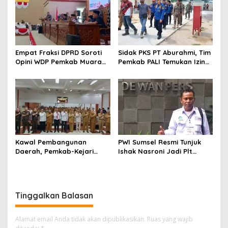
Empat Fraksi DPRD Soroti
Sidak PKS PT Aburahmi, Tim
Opini WDP Pemkab Muara
Pemkab PALI Temukan Izin
Enim, Desak Perbaikan Tata
Operasional Belum Kelar
Kelola Keuangan
Kawal Pembangunan
PWI Sumsel Resmi Tunjuk
Daerah, Pemkab-Kejari
Ishak Nasroni Jadi Plt
Muara Enim Teken MoU
Ketua PWI OKU Selatan
Pendampingan Hukum
Tinggalkan Balasan
Alamat email Anda tidak akan dipublikasikan.
Ruas yang wajib