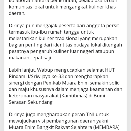
kolaboratif antara pemerintah, pelaku usaha dan
a
komunitas lokal untuk mengangkat kuliner khas
k
E
daerah.
k
s
Dirinya pun mengajak peserta dari anggota persit
e
termasuk ibu-ibu rumah tangga untuk
k
melestarikan kuliner tradisional yang merupakan
u
t
bagian penting dari identitas budaya lokal ditengah
i
pesatnya pengaruh kuliner luar negeri ataupun
f
makanan cepat saji.
Lebih lanjut, Wabup mengucapkan selamat HUT
Rindam II/Sriwijaya ke-33 dan mengharapkan
sinergi dengan Pemkab Muara Enim semakin solid
dan maju khususnya dalam menjaga keamanan dan
ketertiban masyarakat (Kamtibmas) di Bumi
Serasan Sekundang.
Dirinya juga mengharapkan peran TNI untuk
mewujudkan visi pembangunan daerah yakni
Muara Enim Bangkit Rakyat Sejahtera (MEMBARA)