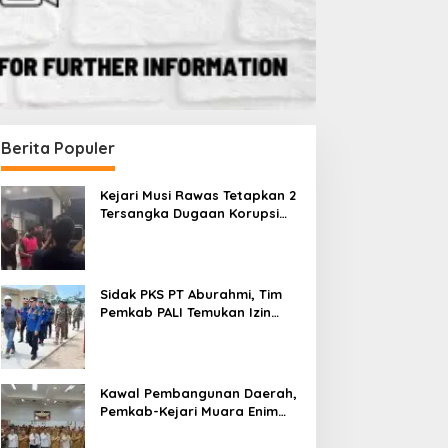
Berita Populer
Kejari Musi Rawas Tetapkan 2
Tersangka Dugaan Korupsi
Dana PSR, Selamatkan Uang
Negara Rp1,26 Miliar
Sidak PKS PT Aburahmi, Tim
Pemkab PALI Temukan Izin
Operasional Belum Kelar
Kawal Pembangunan Daerah,
Pemkab-Kejari Muara Enim
Teken MoU Pendampingan
Hukum