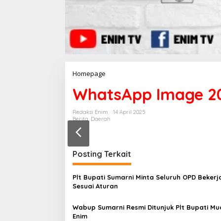
Homepage
L
a
WhatsApp Image 202
m
p
i
Redaksi Enim
14 April 2025
r
Berita
,
Daerah
a
n
Posting Terkait
Plt Bupati Sumarni Minta Seluruh OPD Bekerj
Sesuai Aturan
Wabup Sumarni Resmi Ditunjuk Plt Bupati Mu
Enim