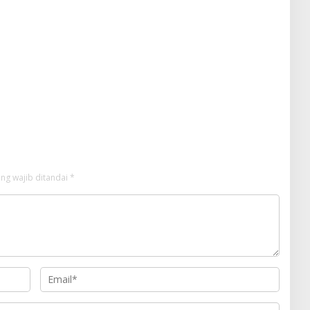
ng wajib ditandai
*