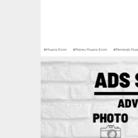
#Muara Enim
#Polres Muara Enim
#Pemkab Mua