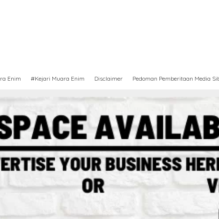
ra Enim
#Kejari Muara Enim
Disclaimer
Pedoman Pemberitaan Media Si