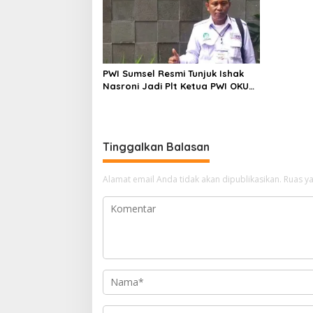
PWI Sumsel Resmi Tunjuk Ishak
Nasroni Jadi Plt Ketua PWI OKU
Selatan
Tinggalkan Balasan
Alamat email Anda tidak akan dipublikasikan.
Ruas ya