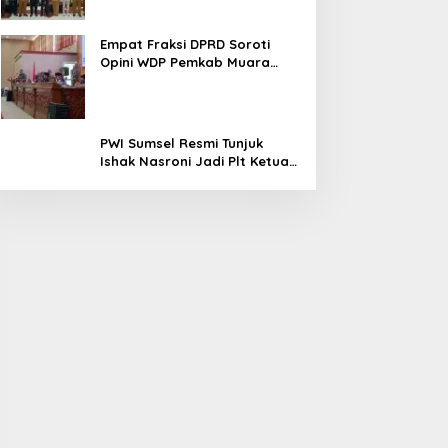
Empat Fraksi DPRD Soroti
Opini WDP Pemkab Muara
Enim, Desak Perbaikan Tata
Kelola Keuangan
PWI Sumsel Resmi Tunjuk
Ishak Nasroni Jadi Plt Ketua
PWI OKU Selatan