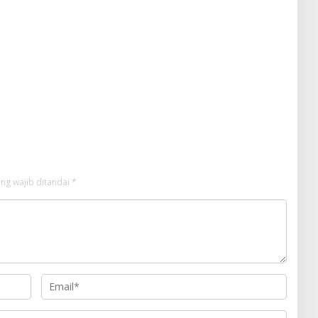
ng wajib ditandai
*