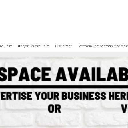
ra Enim
#Kejari Muara Enim
Disclaimer
Pedoman Pemberitaan Media Si