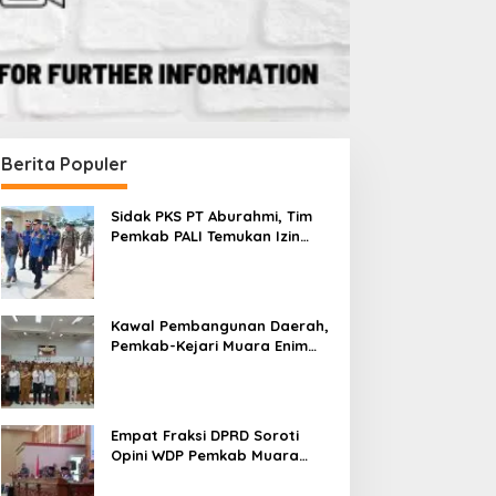
Berita Populer
Sidak PKS PT Aburahmi, Tim
Pemkab PALI Temukan Izin
Operasional Belum Kelar
Kawal Pembangunan Daerah,
Pemkab-Kejari Muara Enim
Teken MoU Pendampingan
Hukum
Empat Fraksi DPRD Soroti
Opini WDP Pemkab Muara
Enim, Desak Perbaikan Tata
Kelola Keuangan