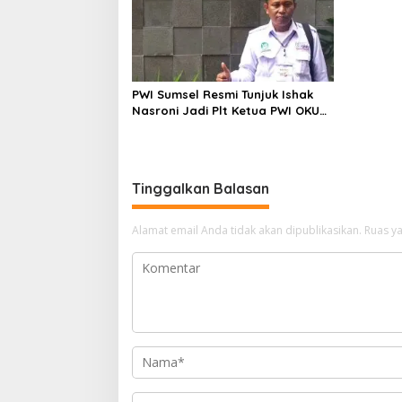
PWI Sumsel Resmi Tunjuk Ishak
Nasroni Jadi Plt Ketua PWI OKU
Selatan
Tinggalkan Balasan
Alamat email Anda tidak akan dipublikasikan.
Ruas ya