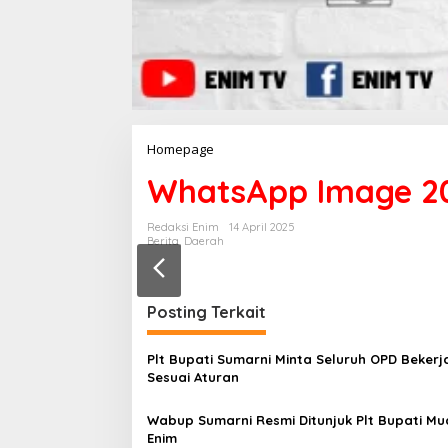
Homepage
L
a
WhatsApp Image 202
m
p
i
Redaksi Enim
14 April 2025
r
Berita
,
Daerah
a
n
Posting Terkait
Plt Bupati Sumarni Minta Seluruh OPD Bekerj
Sesuai Aturan
Wabup Sumarni Resmi Ditunjuk Plt Bupati Mu
Enim