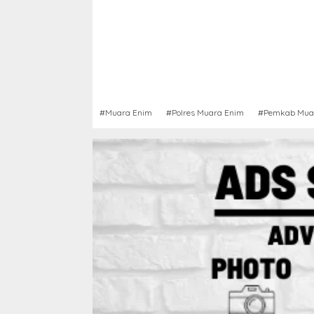
#Muara Enim
#Polres Muara Enim
#Pemkab Mua