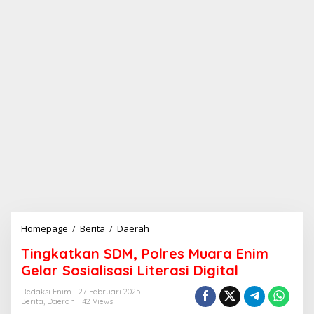
Homepage
/
Berita
/
Daerah
T
i
Tingkatkan SDM, Polres Muara Enim
n
g
Gelar Sosialisasi Literasi Digital
k
a
Redaksi Enim
27 Februari 2025
Berita
,
Daerah
42 Views
t