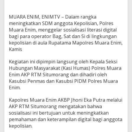
k
a
n
MUARA ENIM, ENIMTV – Dalam rangka
S
D
meningkatkan SDM anggota Kepolisian, Polres
M
Muara Enim, menggelar sosialisasi literasi digital
,
bagi para operator Bag, Sat dan Si di lingkungan
P
kepolisian di aula Rupatama Mapolres Muara Enim,
o
Kamis
l
r
e
Kegiatan ini dipimpin langsung oleh Kepala Seksi
s
Hubungan Masyarakat (Kasi Humas) Polres Muara
M
Enim AKP RTM Situmorang dan dihadiri oleh
u
Kasubsi Penmas dan Kasubsi PIDM Polres Muara
a
r
Enim.
a
E
Kapolres Muara Enim AKBP Jhoni Eka Putra melalui
n
AKP RTM Situmorang mengatakan bahwa
i
sosialisasi ini bertujuan untuk meningkatkan
m
G
pemahaman dan keterampilan digital bagi anggota
e
kepolisian.
l