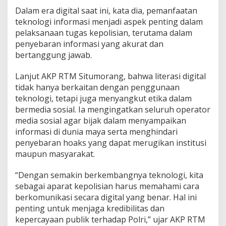
a
Dalam era digital saat ini, kata dia, pemanfaatan
r
teknologi informasi menjadi aspek penting dalam
S
o
pelaksanaan tugas kepolisian, terutama dalam
s
penyebaran informasi yang akurat dan
i
bertanggung jawab.
a
l
Lanjut AKP RTM Situmorang, bahwa literasi digital
i
s
tidak hanya berkaitan dengan penggunaan
a
teknologi, tetapi juga menyangkut etika dalam
s
bermedia sosial. Ia mengingatkan seluruh operator
i
media sosial agar bijak dalam menyampaikan
L
i
informasi di dunia maya serta menghindari
t
penyebaran hoaks yang dapat merugikan institusi
e
maupun masyarakat.
r
a
“Dengan semakin berkembangnya teknologi, kita
s
i
sebagai aparat kepolisian harus memahami cara
D
berkomunikasi secara digital yang benar. Hal ini
i
penting untuk menjaga kredibilitas dan
g
kepercayaan publik terhadap Polri,” ujar AKP RTM
i