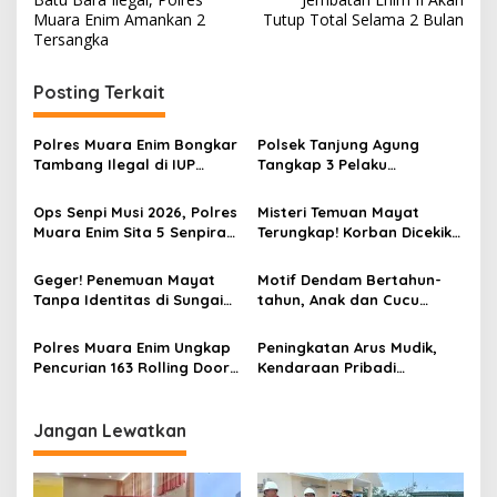
v
Muara Enim Amankan 2
Tutup Total Selama 2 Bulan
Tersangka
i
g
Posting Terkait
a
s
Polres Muara Enim Bongkar
Polsek Tanjung Agung
Tambang Ilegal di IUP
Tangkap 3 Pelaku
i
PTBA, Negara Rugi Rp95,9
Pemalakan Sopir Truk Viral,
p
Miliar
Satu Masih DPO
Ops Senpi Musi 2026, Polres
Misteri Temuan Mayat
Muara Enim Sita 5 Senpira
Terungkap! Korban Dicekik
o
dan 71 Amunisi dari 3
Mantan Pacar Hingga
s
Tersangka
Tewas, Jasad Dibakar dan
Geger! Penemuan Mayat
Motif Dendam Bertahun-
Dibuang ke Sungai Enim
Tanpa Identitas di Sungai
tahun, Anak dan Cucu
Enim Desa Karang Raja
Bunuh Nenek
Polres Muara Enim Ungkap
Peningkatan Arus Mudik,
Pencurian 163 Rolling Door
Kendaraan Pribadi
dan 24 Pintu Toilet, 2 Pelaku
Dominasi Lalin Dalam Kota
DPO
Muara Enim
Jangan Lewatkan