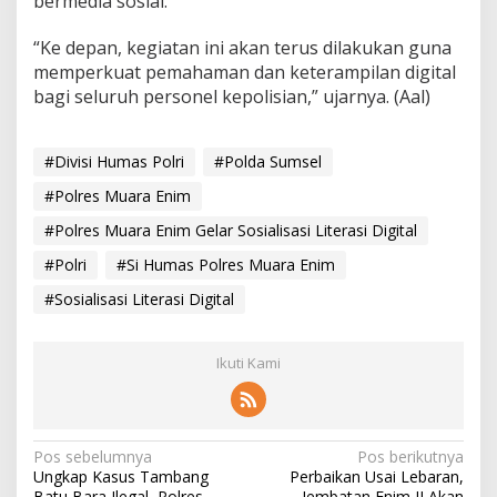
bermedia sosial.
“Ke depan, kegiatan ini akan terus dilakukan guna
memperkuat pemahaman dan keterampilan digital
bagi seluruh personel kepolisian,” ujarnya. (Aal)
#Divisi Humas Polri
#Polda Sumsel
#Polres Muara Enim
#Polres Muara Enim Gelar Sosialisasi Literasi Digital
#Polri
#Si Humas Polres Muara Enim
#Sosialisasi Literasi Digital
Ikuti Kami
N
Pos sebelumnya
Pos berikutnya
Ungkap Kasus Tambang
Perbaikan Usai Lebaran,
a
Batu Bara Ilegal, Polres
Jembatan Enim II Akan