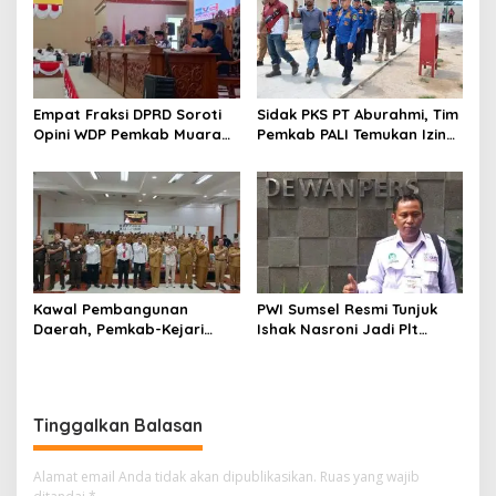
Empat Fraksi DPRD Soroti
Sidak PKS PT Aburahmi, Tim
Opini WDP Pemkab Muara
Pemkab PALI Temukan Izin
Enim, Desak Perbaikan Tata
Operasional Belum Kelar
Kelola Keuangan
Kawal Pembangunan
PWI Sumsel Resmi Tunjuk
Daerah, Pemkab-Kejari
Ishak Nasroni Jadi Plt
Muara Enim Teken MoU
Ketua PWI OKU Selatan
Pendampingan Hukum
Tinggalkan Balasan
Alamat email Anda tidak akan dipublikasikan.
Ruas yang wajib