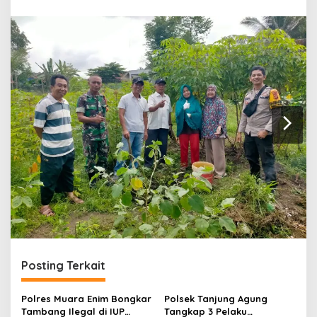
r
a
n
Posting Terkait
Polres Muara Enim Bongkar
Polsek Tanjung Agung
Tambang Ilegal di IUP
Tangkap 3 Pelaku