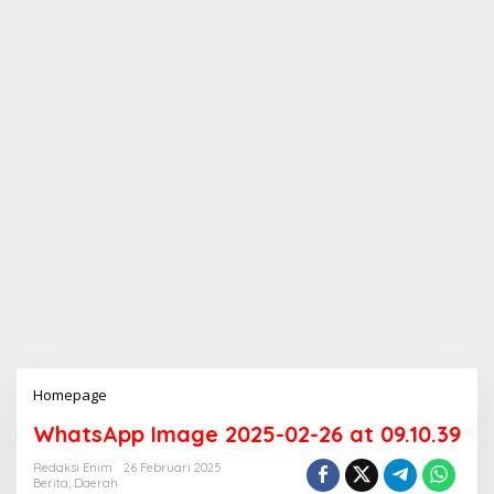
Homepage
L
a
WhatsApp Image 2025-02-26 at 09.10.39
m
p
Redaksi Enim
26 Februari 2025
i
Berita
,
Daerah