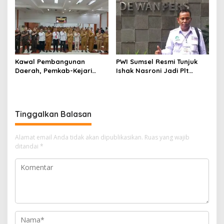
Kelola Keuangan
Kawal Pembangunan
PWI Sumsel Resmi Tunjuk
Daerah, Pemkab-Kejari
Ishak Nasroni Jadi Plt
Muara Enim Teken MoU
Ketua PWI OKU Selatan
Pendampingan Hukum
Tinggalkan Balasan
Alamat email Anda tidak akan dipublikasikan.
Ruas yang wajib
ditandai
*