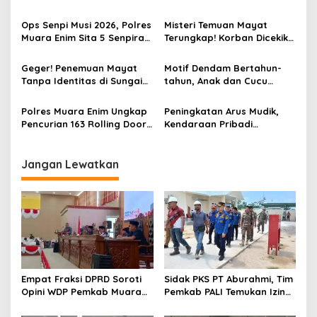
PTBA, Negara Rugi Rp95,9
Pemalakan Sopir Truk Viral,
Miliar
Satu Masih DPO
Ops Senpi Musi 2026, Polres
Misteri Temuan Mayat
Muara Enim Sita 5 Senpira
Terungkap! Korban Dicekik
dan 71 Amunisi dari 3
Mantan Pacar Hingga
Tersangka
Tewas, Jasad Dibakar dan
Geger! Penemuan Mayat
Motif Dendam Bertahun-
Dibuang ke Sungai Enim
Tanpa Identitas di Sungai
tahun, Anak dan Cucu
Enim Desa Karang Raja
Bunuh Nenek
Polres Muara Enim Ungkap
Peningkatan Arus Mudik,
Pencurian 163 Rolling Door
Kendaraan Pribadi
dan 24 Pintu Toilet, 2 Pelaku
Dominasi Lalin Dalam Kota
DPO
Muara Enim
Jangan Lewatkan
Empat Fraksi DPRD Soroti
Sidak PKS PT Aburahmi, Tim
Opini WDP Pemkab Muara
Pemkab PALI Temukan Izin
Enim, Desak Perbaikan Tata
Operasional Belum Kelar