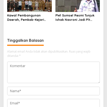
Kawal Pembangunan
PWI Sumsel Resmi Tunjuk
Daerah, Pemkab-Kejari
Ishak Nasroni Jadi Plt
Muara Enim Teken MoU
Ketua PWI OKU Selatan
Pendampingan Hukum
Tinggalkan Balasan
Alamat email Anda tidak akan dipublikasikan.
Ruas yang wajib
ditandai
*