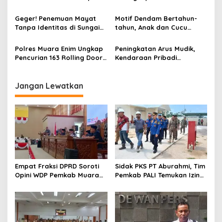
dan 71 Amunisi dari 3
Mantan Pacar Hingga
Tersangka
Tewas, Jasad Dibakar dan
Geger! Penemuan Mayat
Motif Dendam Bertahun-
Dibuang ke Sungai Enim
Tanpa Identitas di Sungai
tahun, Anak dan Cucu
Enim Desa Karang Raja
Bunuh Nenek
Polres Muara Enim Ungkap
Peningkatan Arus Mudik,
Pencurian 163 Rolling Door
Kendaraan Pribadi
dan 24 Pintu Toilet, 2 Pelaku
Dominasi Lalin Dalam Kota
DPO
Muara Enim
Jangan Lewatkan
Empat Fraksi DPRD Soroti
Sidak PKS PT Aburahmi, Tim
Opini WDP Pemkab Muara
Pemkab PALI Temukan Izin
Enim, Desak Perbaikan Tata
Operasional Belum Kelar
Kelola Keuangan