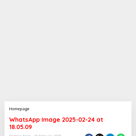
Homepage
L
a
WhatsApp Image 2025-02-24 at
m
p
18.05.09
i