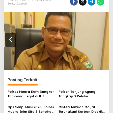
r
Redaksi Enim
25 Februari 2025
Berita
,
Daerah
a
n
Posting Terkait
Polres Muara Enim Bongkar
Polsek Tanjung Agung
Tambang Ilegal di IUP
Tangkap 3 Pelaku
PTBA, Negara Rugi Rp95,9
Pemalakan Sopir Truk Viral,
Miliar
Satu Masih DPO
Ops Senpi Musi 2026, Polres
Misteri Temuan Mayat
Muara Enim Sita 5 Senpira
Terungkap! Korban Dicekik