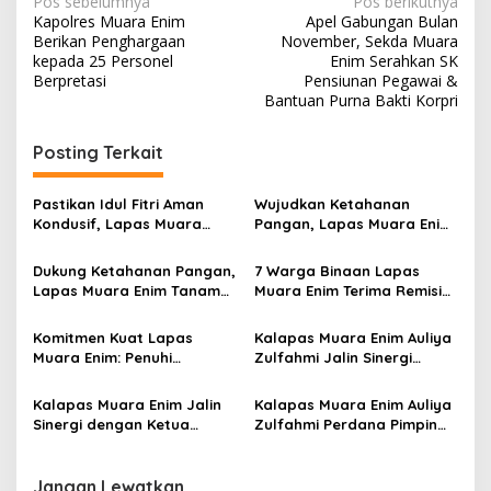
N
Pos sebelumnya
Pos berikutnya
Kapolres Muara Enim
Apel Gabungan Bulan
a
Berikan Penghargaan
November, Sekda Muara
v
kepada 25 Personel
Enim Serahkan SK
Berpretasi
Pensiunan Pegawai &
i
Bantuan Purna Bakti Korpri
g
Posting Terkait
a
s
Pastikan Idul Fitri Aman
Wujudkan Ketahanan
i
Kondusif, Lapas Muara
Pangan, Lapas Muara Enim
p
Enim Gelar Apel Siaga
Ikuti Panen Raya Serentak
Pemasyarakatan
Dukung Ketahanan Pangan,
7 Warga Binaan Lapas
o
Lapas Muara Enim Tanam
Muara Enim Terima Remisi
s
Melon Belanda dan Sayur
Natal
Hidroponik
Komitmen Kuat Lapas
Kalapas Muara Enim Auliya
Muara Enim: Penuhi
Zulfahmi Jalin Sinergi
Layanan Hukum Warga
Bersama Insan Pers
Binaan, Wujudkan Bersih
Kalapas Muara Enim Jalin
Kalapas Muara Enim Auliya
Narkoba
Sinergi dengan Ketua
Zulfahmi Perdana Pimpin
Pengadilan Negeri
Rapat Pengamanan
Jangan Lewatkan