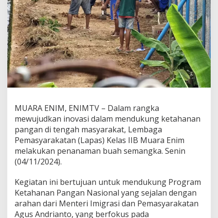
a
p
a
s
M
u
a
r
a
E
n
i
m
MUARA ENIM, ENIMTV – Dalam rangka
T
mewujudkan inovasi dalam mendukung ketahanan
i
pangan di tengah masyarakat, Lembaga
n
Pemasyarakatan (Lapas) Kelas IIB Muara Enim
g
k
melakukan penanaman buah semangka. Senin
a
(04/11/2024).
t
k
Kegiatan ini bertujuan untuk mendukung Program
a
Ketahanan Pangan Nasional yang sejalan dengan
n
P
arahan dari Menteri Imigrasi dan Pemasyarakatan
r
Agus Andrianto, yang berfokus pada