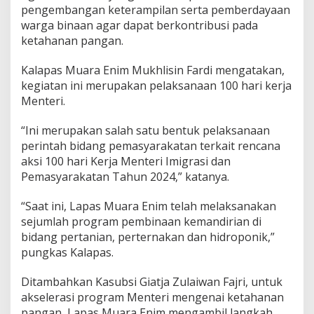
o
pengembangan keterampilan serta pemberdayaan
d
warga binaan agar dapat berkontribusi pada
u
ketahanan pangan.
k
s
i
Kalapas Muara Enim Mukhlisin Fardi mengatakan,
P
kegiatan ini merupakan pelaksanaan 100 hari kerja
e
Menteri.
r
t
a
“Ini merupakan salah satu bentuk pelaksanaan
n
perintah bidang pemasyarakatan terkait rencana
i
aksi 100 hari Kerja Menteri Imigrasi dan
a
Pemasyarakatan Tahun 2024,” katanya.
n
“Saat ini, Lapas Muara Enim telah melaksanakan
sejumlah program pembinaan kemandirian di
bidang pertanian, perternakan dan hidroponik,”
pungkas Kalapas.
Ditambahkan Kasubsi Giatja Zulaiwan Fajri, untuk
akselerasi program Menteri mengenai ketahanan
pangan, Lapas Muara Enim mengambil langkah