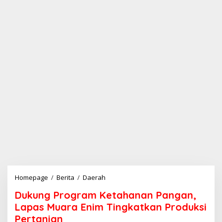
Homepage
/
Berita
/
Daerah
D
u
Dukung Program Ketahanan Pangan,
k
u
Lapas Muara Enim Tingkatkan Produksi
n
Pertanian