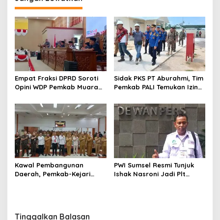
Empat Fraksi DPRD Soroti
Sidak PKS PT Aburahmi, Tim
Opini WDP Pemkab Muara
Pemkab PALI Temukan Izin
Enim, Desak Perbaikan Tata
Operasional Belum Kelar
Kelola Keuangan
Kawal Pembangunan
PWI Sumsel Resmi Tunjuk
Daerah, Pemkab-Kejari
Ishak Nasroni Jadi Plt
Muara Enim Teken MoU
Ketua PWI OKU Selatan
Pendampingan Hukum
Tinggalkan Balasan