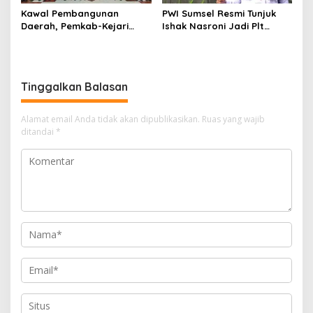
Kawal Pembangunan
PWI Sumsel Resmi Tunjuk
Daerah, Pemkab-Kejari
Ishak Nasroni Jadi Plt
Muara Enim Teken MoU
Ketua PWI OKU Selatan
Pendampingan Hukum
Tinggalkan Balasan
Alamat email Anda tidak akan dipublikasikan.
Ruas yang wajib
ditandai
*