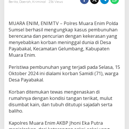
u
Berita
,
Daerah
,
Kriminal
236 Views
a
r
a
E
MUARA ENIM, ENIMTV – Polres Muara Enim Polda
n
Sumsel berhasil mengungkap kasus pembunuhan
i
berencana dan pencurian dengan kekerasan yang
m
menyebabkan korban meninggal dunia di Desa
U
n
Payabakal, Kecamatan Gelumbang, Kabupaten
g
Muara Enim.
k
a
Peristiwa pembunuhan yang terjadi pada Selasa, 15
p
Oktober 2024 ini dialami korban Samidi (71), warga
K
a
Desa Payabakal.
s
u
Korban ditemukan tewas mengenaskan di
s
rumahnya dengan kondisi tangan terikat, mulut
P
disumbat kain, dan tubuh ditutupi sajadah serta
e
m
baliho.
b
u
Kapolres Muara Enim AKBP Jhoni Eka Putra
n