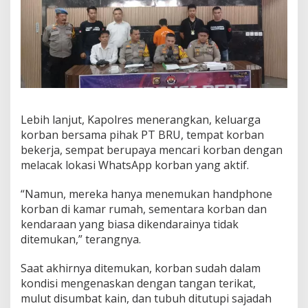
a
n
g
k
a
p
d
i
B
e
Lebih lanjut, Kapolres menerangkan, keluarga
k
korban bersama pihak PT BRU, tempat korban
a
bekerja, sempat berupaya mencari korban dengan
s
melacak lokasi WhatsApp korban yang aktif.
i
“Namun, mereka hanya menemukan handphone
korban di kamar rumah, sementara korban dan
kendaraan yang biasa dikendarainya tidak
ditemukan,” terangnya.
Saat akhirnya ditemukan, korban sudah dalam
kondisi mengenaskan dengan tangan terikat,
mulut disumbat kain, dan tubuh ditutupi sajadah