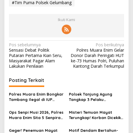
#Tim Puma Polsek Gelumbang
Ikuti Kami
N
Pos sebelumnya
Pos berikutnya
Sensasi Debat Politik
Polres Muara Enim Gelar
a
Putaran Pertama Kian Seru,
Donor Darah Peringati HUT
v
Masyarakat Pagar Alam
ke-73 Humas Polri, Puluhan
Lakukan Penilaian
Kantong Darah Terkumpul
i
g
Posting Terkait
a
s
Polres Muara Enim Bongkar
Polsek Tanjung Agung
Tambang Ilegal di IUP
Tangkap 3 Pelaku
i
PTBA, Negara Rugi Rp95,9
Pemalakan Sopir Truk Viral,
p
Miliar
Satu Masih DPO
Ops Senpi Musi 2026, Polres
Misteri Temuan Mayat
Muara Enim Sita 5 Senpira
Terungkap! Korban Dicekik
o
dan 71 Amunisi dari 3
Mantan Pacar Hingga
s
Tersangka
Tewas, Jasad Dibakar dan
Geger! Penemuan Mayat
Motif Dendam Bertahun-