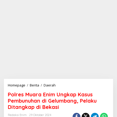
Homepage
/
Berita
/
Daerah
P
o
Polres Muara Enim Ungkap Kasus
l
r
Pembunuhan di Gelumbang, Pelaku
e
Ditangkap di Bekasi
s
M
Redaksi Enim
29 Oktober 2024