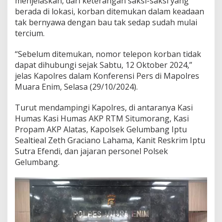
menjelaskan, dari keterangan saksi-saksi yang
u
berada di lokasi, korban ditemukan dalam keadaan
h
a
tak bernyawa dengan bau tak sedap sudah mulai
n
tercium.
d
i
“Sebelum ditemukan, nomor telepon korban tidak
G
dapat dihubungi sejak Sabtu, 12 Oktober 2024,”
e
l
jelas Kapolres dalam Konferensi Pers di Mapolres
u
Muara Enim, Selasa (29/10/2024).
m
b
Turut mendampingi Kapolres, di antaranya Kasi
a
Humas Kasi Humas AKP RTM Situmorang, Kasi
n
g
Propam AKP Alatas, Kapolsek Gelumbang Iptu
,
Sealtieal Zeth Graciano Lahama, Kanit Reskrim Iptu
P
Sutra Efendi, dan jajaran personel Polsek
e
Gelumbang.
l
a
k
u
D
i
t