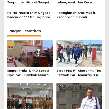
Dibuang ke Sungai Enim
Tanpa Identitas di Sungai
tahun, Anak dan Cucu
Enim Desa Karang Raja
Bunuh Nenek
Polres Muara Enim Ungkap
Peningkatan Arus Mudik,
Pencurian 163 Rolling Door
Kendaraan Pribadi
dan 24 Pintu Toilet, 2 Pelaku
Dominasi Lalin Dalam Kota
DPO
Muara Enim
Jangan Lewatkan
Empat Fraksi DPRD Soroti
Sidak PKS PT Aburahmi, Tim
Opini WDP Pemkab Muara
Pemkab PALI Temukan Izin
Enim, Desak Perbaikan Tata
Operasional Belum Kelar
Kelola Keuangan