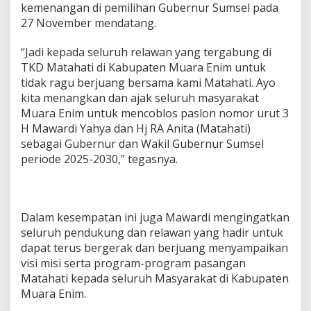
n
kemenangan di pemilihan Gubernur Sumsel pada
T
27 November mendatang.
K
D
“Jadi kepada seluruh relawan yang tergabung di
M
a
TKD Matahati di Kabupaten Muara Enim untuk
t
tidak ragu berjuang bersama kami Matahati. Ayo
a
kita menangkan dan ajak seluruh masyarakat
h
Muara Enim untuk mencoblos paslon nomor urut 3
a
t
H Mawardi Yahya dan Hj RA Anita (Matahati)
i
sebagai Gubernur dan Wakil Gubernur Sumsel
d
periode 2025-2030,” tegasnya.
i
M
u
a
r
Dalam kesempatan ini juga Mawardi mengingatkan
a
seluruh pendukung dan relawan yang hadir untuk
E
dapat terus bergerak dan berjuang menyampaikan
n
visi misi serta program-program pasangan
i
m
Matahati kepada seluruh Masyarakat di Kabupaten
Muara Enim.