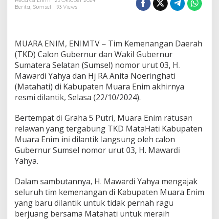
S
Redaksi Enim
23 Oktober 2024
Berita
,
Sumsel
93 Views
u
m
s
e
MUARA ENIM, ENIMTV – Tim Kemenangan Daerah
l
M
(TKD) Calon Gubernur dan Wakil Gubernur
a
Sumatera Selatan (Sumsel) nomor urut 03, H.
w
Mawardi Yahya dan Hj RA Anita Noeringhati
a
(Matahati) di Kabupaten Muara Enim akhirnya
r
resmi dilantik, Selasa (22/10/2024).
d
i
Y
Bertempat di Graha 5 Putri, Muara Enim ratusan
a
relawan yang tergabung TKD MataHati Kabupaten
h
Muara Enim ini dilantik langsung oleh calon
y
Gubernur Sumsel nomor urut 03, H. Mawardi
a
K
Yahya.
u
k
Dalam sambutannya, H. Mawardi Yahya mengajak
u
seluruh tim kemenangan di Kabupaten Muara Enim
h
yang baru dilantik untuk tidak pernah ragu
k
a
berjuang bersama Matahati untuk meraih