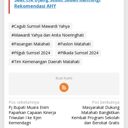
Rekomendasi AHY
#Cagub Sumsel Mawardi Yahya
#Mawardi Yahya dan Anita Noeringhati
#Pasangan Matahati
#Paslon Matahati
#Pilgub Sumsel 2024
#Pilkada Sumsel 2024
#Tim Kemenangan Daerah Matahati
Ikuti Kami
N
Pos sebelumnya
Pos berikutnya
Pj Bupati Muara Enim
Masyarakat Dukung
a
Paparkan Capaian Kinerja
Matahati Bangkitkan
v
Triwulan I ke Itjen
Kembali Program Sekolah
Kemendagri
dan Berobat Gratis
i