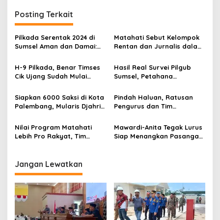
g
Posting Terkait
a
s
Pilkada Serentak 2024 di
Matahati Sebut Kelompok
Sumsel Aman dan Damai:
Rentan dan Jurnalis dalam
i
Kolaborasi TNI-Polri Jadi
Pidato Penutup Debat,
p
Kunci
Pengamat: Pemimpin yang
H-9 Pilkada, Benar Timses
Hasil Real Survei Pilgub
Paling Merangkul!
Cik Ujang Sudah Mulai
Sumsel, Petahana
o
Bagi-bagi Duit?
Terancam Tumbang
s
Siapkan 6000 Saksi di Kota
Pindah Haluan, Ratusan
Palembang, Mularis Djahri
Pengurus dan Tim
Optimistis Atas
Pemenangan HDCU Siap
Kemenangan Matahati
Menangkan MATAHATI
Nilai Program Matahati
Mawardi-Anita Tegak Lurus
Lebih Pro Rakyat, Tim
Siap Menangkan Pasangan
Pemenangan HDCU Beralih
ROIS dan Mekarkan
Dukung Paslon No 03
Sumselbar
Jangan Lewatkan