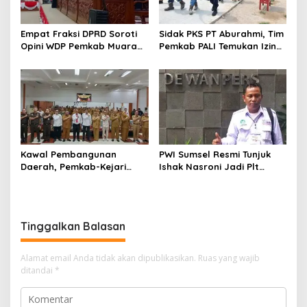
Empat Fraksi DPRD Soroti
Sidak PKS PT Aburahmi, Tim
Opini WDP Pemkab Muara
Pemkab PALI Temukan Izin
Enim, Desak Perbaikan Tata
Operasional Belum Kelar
Kelola Keuangan
Kawal Pembangunan
PWI Sumsel Resmi Tunjuk
Daerah, Pemkab-Kejari
Ishak Nasroni Jadi Plt
Muara Enim Teken MoU
Ketua PWI OKU Selatan
Pendampingan Hukum
Tinggalkan Balasan
Alamat email Anda tidak akan dipublikasikan.
Ruas yang wajib
ditandai
*