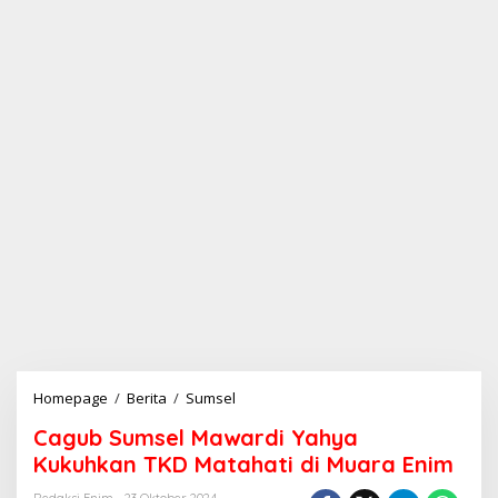
Homepage
/
Berita
/
Sumsel
C
a
Cagub Sumsel Mawardi Yahya
g
u
Kukuhkan TKD Matahati di Muara Enim
b