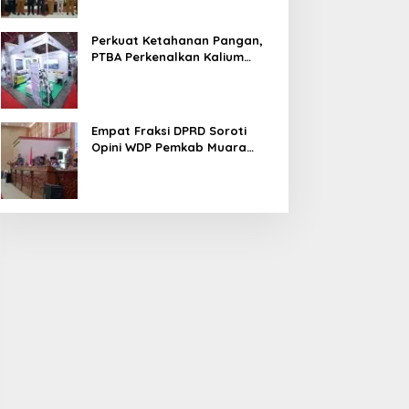
Perkuat Ketahanan Pangan,
PTBA Perkenalkan Kalium
Humat ‘BA Grow’ di
Inagritech 2026
Empat Fraksi DPRD Soroti
Opini WDP Pemkab Muara
Enim, Desak Perbaikan Tata
Kelola Keuangan