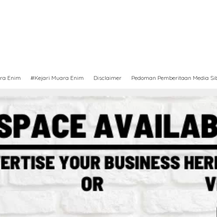
ra Enim
#Kejari Muara Enim
Disclaimer
Pedoman Pemberitaan Media Si