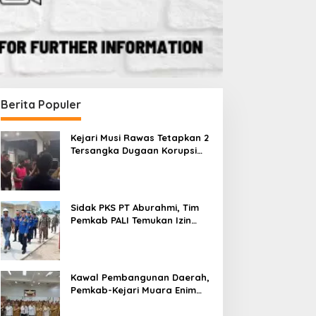
Berita Populer
Kejari Musi Rawas Tetapkan 2
Tersangka Dugaan Korupsi
Dana PSR, Selamatkan Uang
Negara Rp1,26 Miliar
Sidak PKS PT Aburahmi, Tim
Pemkab PALI Temukan Izin
Operasional Belum Kelar
Kawal Pembangunan Daerah,
Pemkab-Kejari Muara Enim
Teken MoU Pendampingan
Hukum