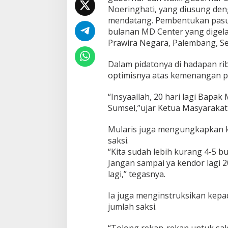
h
Noeringhati, yang diusung den
r
mendatang. Pembentukan pasuk
i
bulanan MD Center yang digelar
O
p
Prawira Negara, Palembang, Sel
t
i
Dalam pidatonya di hadapan ri
m
optimisnya atas kemenangan p
i
s
“Insyaallah, 20 hari lagi Bap
t
i
Sumsel,”ujar Ketua Masyarakat 
s
A
Mularis juga mengungkapkan k
t
saksi.
a
“Kita sudah lebih kurang 4-5 bu
s
K
Jangan sampai ya kendor lagi 
e
lagi,” tegasnya.
m
e
Ia juga menginstruksikan kep
n
jumlah saksi.
a
n
g
“Tolong rekan-rekan untuk saks