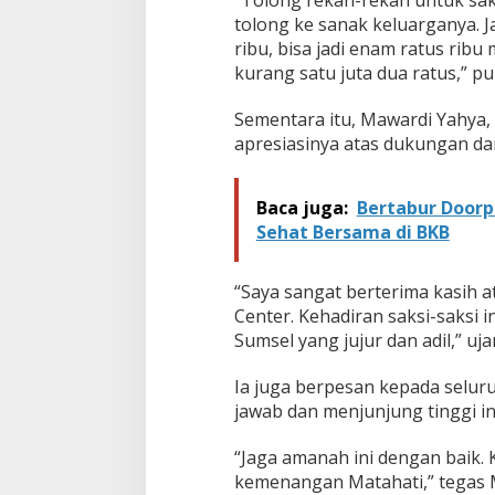
a
tolong ke sanak keluarganya. J
n
ribu, bisa jadi enam ratus ribu 
M
kurang satu juta dua ratus,” p
a
t
a
Sementara itu, Mawardi Yahya
h
apresiasinya atas dukungan da
a
t
i
Baca juga:
Bertabur Doorp
Sehat Bersama di BKB
“Saya sangat berterima kasih 
Center. Kehadiran saksi-saksi 
Sumsel yang jujur dan adil,” uja
Ia juga berpesan kepada selu
jawab dan menjunjung tinggi in
“Jaga amanah ini dengan baik.
kemenangan Matahati,” tegas 