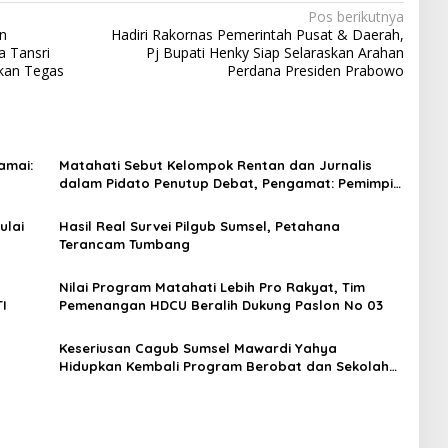
Pos berikutnya
n
Hadiri Rakornas Pemerintah Pusat & Daerah,
a Tansri
Pj Bupati Henky Siap Selaraskan Arahan
akan Tegas
Perdana Presiden Prabowo
amai:
Matahati Sebut Kelompok Rentan dan Jurnalis
dalam Pidato Penutup Debat, Pengamat: Pemimpin
yang Paling Merangkul!
ulai
Hasil Real Survei Pilgub Sumsel, Petahana
Terancam Tumbang
Nilai Program Matahati Lebih Pro Rakyat, Tim
I
Pemenangan HDCU Beralih Dukung Paslon No 03
Keseriusan Cagub Sumsel Mawardi Yahya
Hidupkan Kembali Program Berobat dan Sekolah
Gratis