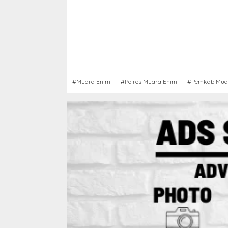
#Muara Enim
#Polres Muara Enim
#Pemkab Mua