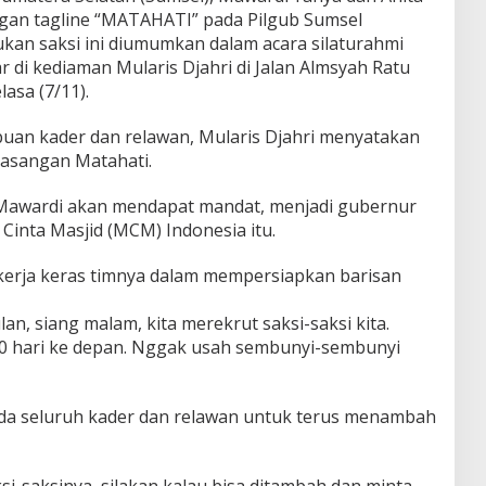
gan tagline “MATAHATI” pada Pilgub Sumsel
an saksi ini diumumkan dalam acara silaturahmi
 di kediaman Mularis Djahri di Jalan Almsyah Ratu
asa (7/11).
buan kader dan relawan, Mularis Djahri menyatakan
asangan Matahati.
ak Mawardi akan mendapat mandat, menjadi gubernur
Cinta Masjid (MCM) Indonesia itu.
erja keras timnya dalam mempersiapkan barisan
lan, siang malam, kita merekrut saksi-saksi kita.
20 hari ke depan. Nggak usah sembunyi-sembunyi
ada seluruh kader dan relawan untuk terus menambah
i-saksinya, silakan kalau bisa ditambah dan minta