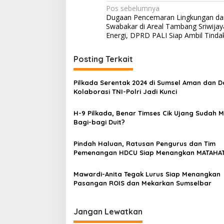
N
Pos sebelumnya
Dugaan Pencemaran Lingkungan da
a
Swabakar di Areal Tambang Sriwijay
v
Energi, DPRD PALI Siap Ambil Tind
i
Posting Terkait
g
a
Pilkada Serentak 2024 di Sumsel Aman dan D
s
Kolaborasi TNI-Polri Jadi Kunci
i
H-9 Pilkada, Benar Timses Cik Ujang Sudah M
p
Bagi-bagi Duit?
o
Pindah Haluan, Ratusan Pengurus dan Tim
s
Pemenangan HDCU Siap Menangkan MATAHAT
Mawardi-Anita Tegak Lurus Siap Menangkan
Pasangan ROIS dan Mekarkan Sumselbar
Jangan Lewatkan