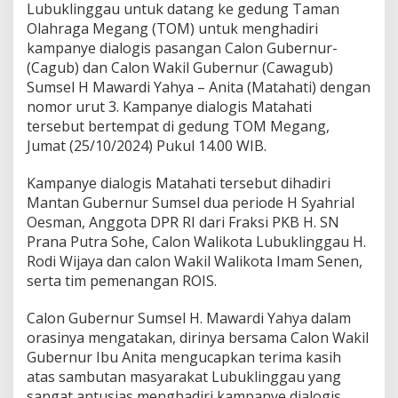
a
Lubuklinggau untuk datang ke gedung Taman
n
Olahraga Megang (TOM) untuk menghadiri
g
kampanye dialogis pasangan Calon Gubernur-
k
(Cagub) dan Calon Wakil Gubernur (Cawagub)
a
n
Sumsel H Mawardi Yahya – Anita (Matahati) dengan
P
nomor urut 3. Kampanye dialogis Matahati
a
tersebut bertempat di gedung TOM Megang,
s
Jumat (25/10/2024) Pukul 14.00 WIB.
a
n
g
Kampanye dialogis Matahati tersebut dihadiri
a
Mantan Gubernur Sumsel dua periode H Syahrial
n
Oesman, Anggota DPR RI dari Fraksi PKB H. SN
R
Prana Putra Sohe, Calon Walikota Lubuklinggau H.
O
I
Rodi Wijaya dan calon Wakil Walikota Imam Senen,
S
serta tim pemenangan ROIS.
d
a
Calon Gubernur Sumsel H. Mawardi Yahya dalam
n
orasinya mengatakan, dirinya bersama Calon Wakil
M
e
Gubernur Ibu Anita mengucapkan terima kasih
k
atas sambutan masyarakat Lubuklinggau yang
a
sangat antusias menghadiri kampanye dialogis