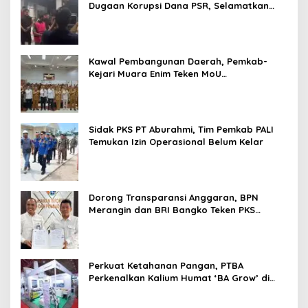
Dugaan Korupsi Dana PSR, Selamatkan
Uang Negara Rp1,26 Miliar
Kawal Pembangunan Daerah, Pemkab-
Kejari Muara Enim Teken MoU
Pendampingan Hukum
Sidak PKS PT Aburahmi, Tim Pemkab PALI
Temukan Izin Operasional Belum Kelar
Dorong Transparansi Anggaran, BPN
Merangin dan BRI Bangko Teken PKS
Penerbitan KKP
Perkuat Ketahanan Pangan, PTBA
Perkenalkan Kalium Humat ‘BA Grow’ di
Inagritech 2026