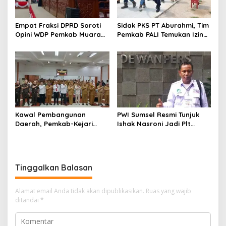
Empat Fraksi DPRD Soroti
Sidak PKS PT Aburahmi, Tim
Opini WDP Pemkab Muara
Pemkab PALI Temukan Izin
Enim, Desak Perbaikan Tata
Operasional Belum Kelar
Kelola Keuangan
Kawal Pembangunan
PWI Sumsel Resmi Tunjuk
Daerah, Pemkab-Kejari
Ishak Nasroni Jadi Plt
Muara Enim Teken MoU
Ketua PWI OKU Selatan
Pendampingan Hukum
Tinggalkan Balasan
Alamat email Anda tidak akan dipublikasikan.
Ruas yang wajib
ditandai
*