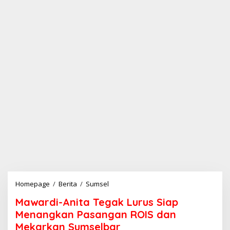
Homepage
/
Berita
/
Sumsel
M
a
Mawardi-Anita Tegak Lurus Siap
w
a
Menangkan Pasangan ROIS dan
r
Mekarkan Sumselbar