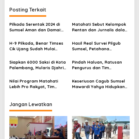
i
g
Posting Terkait
a
s
Pilkada Serentak 2024 di
Matahati Sebut Kelompok
Sumsel Aman dan Damai:
Rentan dan Jurnalis dalam
i
Kolaborasi TNI-Polri Jadi
Pidato Penutup Debat,
p
Kunci
Pengamat: Pemimpin yang
H-9 Pilkada, Benar Timses
Hasil Real Survei Pilgub
Paling Merangkul!
Cik Ujang Sudah Mulai
Sumsel, Petahana
o
Bagi-bagi Duit?
Terancam Tumbang
s
Siapkan 6000 Saksi di Kota
Pindah Haluan, Ratusan
Palembang, Mularis Djahri
Pengurus dan Tim
Optimistis Atas
Pemenangan HDCU Siap
Kemenangan Matahati
Menangkan MATAHATI
Nilai Program Matahati
Keseriusan Cagub Sumsel
Lebih Pro Rakyat, Tim
Mawardi Yahya Hidupkan
Pemenangan HDCU Beralih
Kembali Program Berobat
Dukung Paslon No 03
dan Sekolah Gratis
Jangan Lewatkan