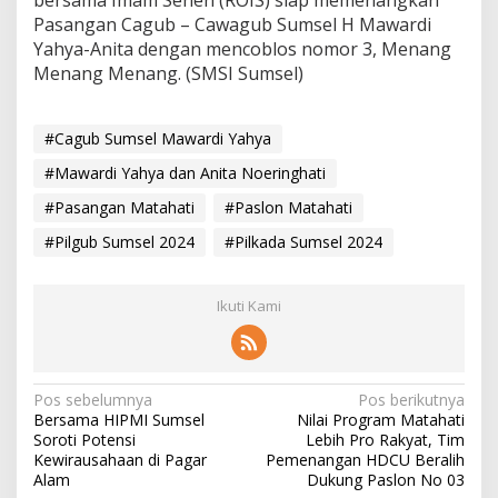
Pasangan Cagub – Cawagub Sumsel H Mawardi
Yahya-Anita dengan mencoblos nomor 3, Menang
Menang Menang. (SMSI Sumsel)
#Cagub Sumsel Mawardi Yahya
#Mawardi Yahya dan Anita Noeringhati
#Pasangan Matahati
#Paslon Matahati
#Pilgub Sumsel 2024
#Pilkada Sumsel 2024
Ikuti Kami
N
Pos sebelumnya
Pos berikutnya
Bersama HIPMI Sumsel
Nilai Program Matahati
a
Soroti Potensi
Lebih Pro Rakyat, Tim
v
Kewirausahaan di Pagar
Pemenangan HDCU Beralih
Alam
Dukung Paslon No 03