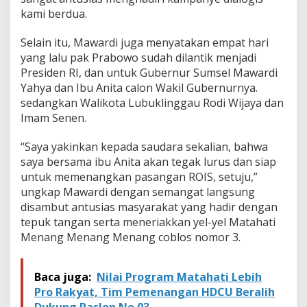
r
kami berdua.
k
a
n
Selain itu, Mawardi juga menyatakan empat hari
S
yang lalu pak Prabowo sudah dilantik menjadi
u
Presiden RI, dan untuk Gubernur Sumsel Mawardi
m
Yahya dan Ibu Anita calon Wakil Gubernurnya.
s
sedangkan Walikota Lubuklinggau Rodi Wijaya dan
e
l
Imam Senen.
b
a
“Saya yakinkan kepada saudara sekalian, bahwa
r
saya bersama ibu Anita akan tegak lurus dan siap
untuk memenangkan pasangan ROIS, setuju,”
ungkap Mawardi dengan semangat langsung
disambut antusias masyarakat yang hadir dengan
tepuk tangan serta meneriakkan yel-yel Matahati
Menang Menang Menang coblos nomor 3.
Baca juga:
Nilai Program Matahati Lebih
Pro Rakyat, Tim Pemenangan HDCU Beralih
Dukung Paslon No 03