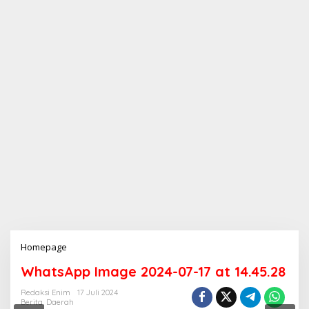
Homepage
L
a
WhatsApp Image 2024-07-17 at 14.45.28
m
p
Redaksi Enim
17 Juli 2024
i
Berita
,
Daerah