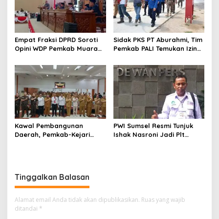
Empat Fraksi DPRD Soroti
Sidak PKS PT Aburahmi, Tim
Opini WDP Pemkab Muara
Pemkab PALI Temukan Izin
Enim, Desak Perbaikan Tata
Operasional Belum Kelar
Kelola Keuangan
Kawal Pembangunan
PWI Sumsel Resmi Tunjuk
Daerah, Pemkab-Kejari
Ishak Nasroni Jadi Plt
Muara Enim Teken MoU
Ketua PWI OKU Selatan
Pendampingan Hukum
Tinggalkan Balasan
Alamat email Anda tidak akan dipublikasikan.
Ruas yang wajib
ditandai
*