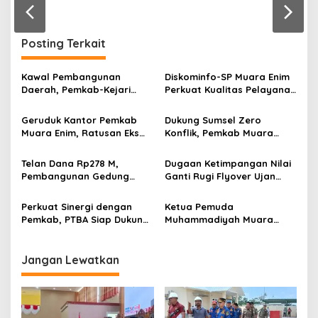
r
a
n
Posting Terkait
Kawal Pembangunan
Diskominfo-SP Muara Enim
Daerah, Pemkab-Kejari
Perkuat Kualitas Pelayanan
Muara Enim Teken MoU
Publik Lewat Bimtek SP4N-
Pendampingan Hukum
LAPOR dan PPID
Geruduk Kantor Pemkab
Dukung Sumsel Zero
Muara Enim, Ratusan Eks
Konflik, Pemkab Muara
Karyawan PBT Desak
Enim Perkuat Peran FKDM
Perusahaan Lunasi Hak
Cegah Intoleransi dan
Telan Dana Rp278 M,
Dugaan Ketimpangan Nilai
Pekerja
Radikalisme
Pembangunan Gedung
Ganti Rugi Flyover Ujan
KJSU 10 Lantai RSUD
Mas Mencuat, Pemkab
Rabain Muara Enim Ditunda
Muara Enim Turun Verifikasi
Perkuat Sinergi dengan
Ketua Pemuda
Pemkab, PTBA Siap Dukung
Muhammadiyah Muara
Pembangunan Muara Enim
Enim Ajak Masyarakat Tak
Terprovokasi Isu Politik
Jangan Lewatkan