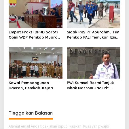
Empat Fraksi DPRD Soroti
Sidak PKS PT Aburahmi, Tim
Opini WDP Pemkab Muara
Pemkab PALI Temukan Izin
Enim, Desak Perbaikan Tata
Operasional Belum Kelar
Kelola Keuangan
Kawal Pembangunan
PWI Sumsel Resmi Tunjuk
Daerah, Pemkab-Kejari
Ishak Nasroni Jadi Plt
Muara Enim Teken MoU
Ketua PWI OKU Selatan
Pendampingan Hukum
Tinggalkan Balasan
Alamat email Anda tidak akan dipublikasikan.
Ruas yang wajib