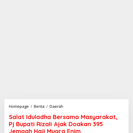
Homepage
/
Berita
/
Daerah
S
a
Salat Iduladha Bersama Masyarakat,
l
a
Pj Bupati Rizali Ajak Doakan 395
t
Jemaah Haji Muara Enim