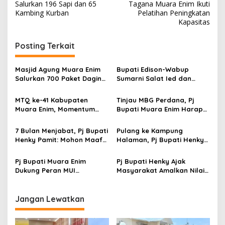
a
Salurkan 196 Sapi dan 65
Tagana Muara Enim Ikuti
v
Kambing Kurban
Pelatihan Peningkatan
Kapasitas
i
g
Posting Terkait
a
s
Masjid Agung Muara Enim
Bupati Edison-Wabup
Salurkan 700 Paket Daging
Sumarni Salat Ied dan
i
Kurban
Tinjau Pemotongan Kurban
p
di Masjid Agung
MTQ ke-41 Kabupaten
Tinjau MBG Perdana, Pj
Muara Enim, Momentum
Bupati Muara Enim Harap
o
Lahirkan Generasi Qurani
Anak-anak Dapat Gizi yang
s
Baik
7 Bulan Menjabat, Pj Bupati
Pulang ke Kampung
Henky Pamit: Mohon Maaf
Halaman, Pj Bupati Henky
dan Terima Kasih
Ziarah Ke Makam Alm. H.
Kalamudin Djinab dan
Pj Bupati Muara Enim
Pj Bupati Henky Ajak
Bantu 3 Masjid
Dukung Peran MUI
Masyarakat Amalkan Nilai
Wujudkan Kerukunan
Keimanan & Ketakwaan
Antarumat Beragama
dalam Kehidupan Sehari-
Hari
Jangan Lewatkan