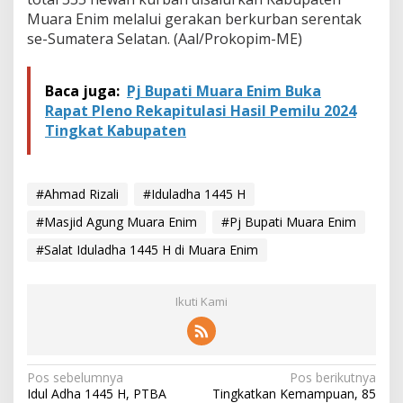
3
Muara Enim melalui gerakan berkurban serentak
9
5
se-Sumatera Selatan. (Aal/Prokopim-ME)
J
e
m
Baca juga:
Pj Bupati Muara Enim Buka
a
Rapat Pleno Rekapitulasi Hasil Pemilu 2024
a
Tingkat Kabupaten
h
H
a
j
#Ahmad Rizali
#Iduladha 1445 H
i
M
#Masjid Agung Muara Enim
#Pj Bupati Muara Enim
u
a
#Salat Iduladha 1445 H di Muara Enim
r
a
E
Ikuti Kami
n
i
m
N
Pos sebelumnya
Pos berikutnya
Idul Adha 1445 H, PTBA
Tingkatkan Kemampuan, 85