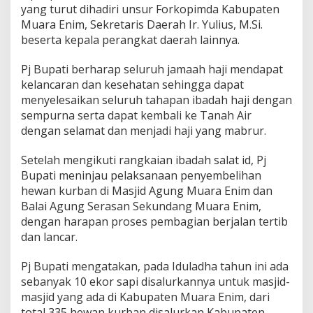
,
yang turut dihadiri unsur Forkopimda Kabupaten
P
Muara Enim, Sekretaris Daerah Ir. Yulius, M.Si.
j
beserta kepala perangkat daerah lainnya.
B
u
p
Pj Bupati berharap seluruh jamaah haji mendapat
a
kelancaran dan kesehatan sehingga dapat
t
menyelesaikan seluruh tahapan ibadah haji dengan
i
sempurna serta dapat kembali ke Tanah Air
R
i
dengan selamat dan menjadi haji yang mabrur.
z
a
Setelah mengikuti rangkaian ibadah salat id, Pj
l
Bupati meninjau pelaksanaan penyembelihan
i
hewan kurban di Masjid Agung Muara Enim dan
A
j
Balai Agung Serasan Sekundang Muara Enim,
a
dengan harapan proses pembagian berjalan tertib
k
dan lancar.
D
o
Pj Bupati mengatakan, pada Iduladha tahun ini ada
a
k
sebanyak 10 ekor sapi disalurkannya untuk masjid-
a
masjid yang ada di Kabupaten Muara Enim, dari
n
total 335 hewan kurban disalurkan Kabupaten