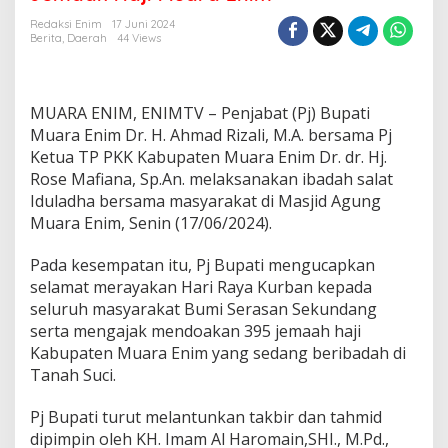
I
d
Redaksi Enim
17 Juni 2024
u
Berita
,
Daerah
44 Views
l
a
d
h
MUARA ENIM, ENIMTV – Penjabat (Pj) Bupati
a
Muara Enim Dr. H. Ahmad Rizali, M.A. bersama Pj
B
Ketua TP PKK Kabupaten Muara Enim Dr. dr. Hj.
e
Rose Mafiana, Sp.An. melaksanakan ibadah salat
r
s
Iduladha bersama masyarakat di Masjid Agung
a
Muara Enim, Senin (17/06/2024).
m
a
Pada kesempatan itu, Pj Bupati mengucapkan
M
selamat merayakan Hari Raya Kurban kepada
a
s
seluruh masyarakat Bumi Serasan Sekundang
y
serta mengajak mendoakan 395 jemaah haji
a
Kabupaten Muara Enim yang sedang beribadah di
r
Tanah Suci.
a
k
a
Pj Bupati turut melantunkan takbir dan tahmid
t
dipimpin oleh KH. Imam Al Haromain,SHI., M.Pd.,