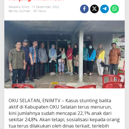
g
P
Redaksi Enim
17 Desember 2022
e
Berita
,
Sumsel
45 Views
m
d
a
d
a
n
T
N
I
A
D
T
u
r
u
n
k
OKU SELATAN, ENIMTV – Kasus stunting balita
a
aktif di Kabupaten OKU Selatan terus menurun,
n
kini jumlahnya sudah mencapai 22,1% anak dari
A
sekitar 24,8%. Akan tetapi, sosialisasi kepada orang
n
g
tua terus dilakukan oleh dinas terkait, terlebih