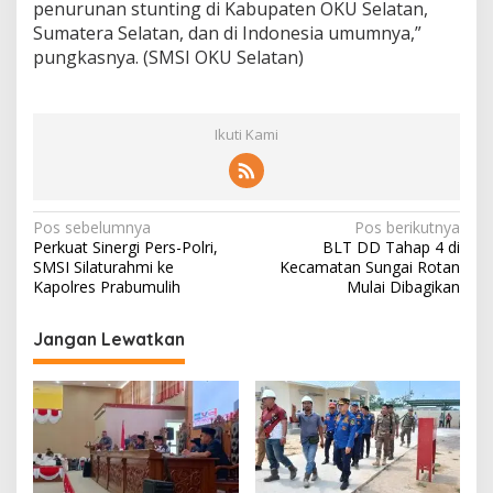
penurunan stunting di Kabupaten OKU Selatan,
Sumatera Selatan, dan di Indonesia umumnya,”
pungkasnya. (SMSI OKU Selatan)
Ikuti Kami
N
Pos sebelumnya
Pos berikutnya
Perkuat Sinergi Pers-Polri,
BLT DD Tahap 4 di
a
SMSI Silaturahmi ke
Kecamatan Sungai Rotan
v
Kapolres Prabumulih
Mulai Dibagikan
i
Jangan Lewatkan
g
a
s
i
p