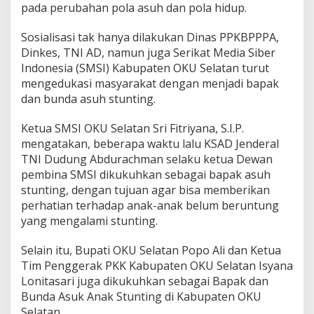
k
pada perubahan pola asuh dan pola hidup.
a
S
Sosialisasi tak hanya dilakukan Dinas PPKBPPPA,
t
Dinkes, TNI AD, namun juga Serikat Media Siber
u
n
Indonesia (SMSI) Kabupaten OKU Selatan turut
t
mengedukasi masyarakat dengan menjadi bapak
i
dan bunda asuh stunting.
n
g
Ketua SMSI OKU Selatan Sri Fitriyana, S.I.P.
,
S
mengatakan, beberapa waktu lalu KSAD Jenderal
M
TNI Dudung Abdurachman selaku ketua Dewan
S
pembina SMSI dikukuhkan sebagai bapak asuh
I
stunting, dengan tujuan agar bisa memberikan
O
K
perhatian terhadap anak-anak belum beruntung
U
yang mengalami stunting.
S
e
Selain itu, Bupati OKU Selatan Popo Ali dan Ketua
l
Tim Penggerak PKK Kabupaten OKU Selatan Isyana
a
t
Lonitasari juga dikukuhkan sebagai Bapak dan
a
Bunda Asuk Anak Stunting di Kabupaten OKU
n
Selatan.