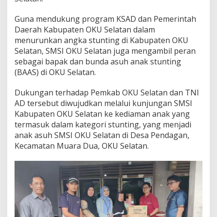
K
u
Guna mendukung program KSAD dan Pemerintah
n
j
Daerah Kabupaten OKU Selatan dalam
u
menurunkan angka stunting di Kabupaten OKU
n
Selatan, SMSI OKU Selatan juga mengambil peran
g
sebagai bapak dan bunda asuh anak stunting
i
(BAAS) di OKU Selatan.
A
n
a
Dukungan terhadap Pemkab OKU Selatan dan TNI
k
AD tersebut diwujudkan melalui kunjungan SMSI
A
Kabupaten OKU Selatan ke kediaman anak yang
s
termasuk dalam kategori stunting, yang menjadi
u
h
anak asuh SMSI OKU Selatan di Desa Pendagan,
Kecamatan Muara Dua, OKU Selatan.