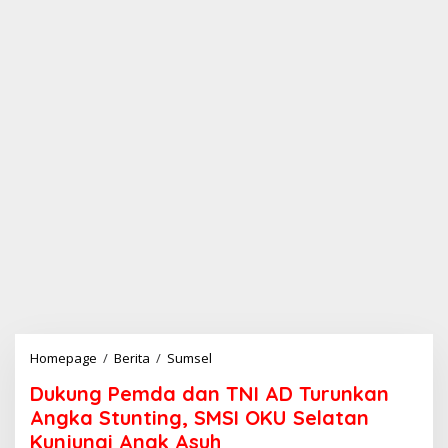
Homepage
/
Berita
/
Sumsel
D
u
Dukung Pemda dan TNI AD Turunkan
k
u
Angka Stunting, SMSI OKU Selatan
n
Kunjungi Anak Asuh