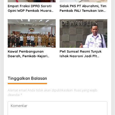
o
Empat Fraksi DPRD Soroti
Sidak PKS PT Aburahmi, Tim
s
Opini WDP Pemkab Muara
Pemkab PALI Temukan Izin
Enim, Desak Perbaikan Tata
Operasional Belum Kelar
Kelola Keuangan
Kawal Pembangunan
PWI Sumsel Resmi Tunjuk
Daerah, Pemkab-Kejari
Ishak Nasroni Jadi Plt
Muara Enim Teken MoU
Ketua PWI OKU Selatan
Pendampingan Hukum
Tinggalkan Balasan
Alamat email Anda tidak akan dipublikasikan.
Ruas yang wajib
ditandai
*