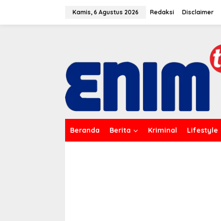
L
e
Kamis, 6 Agustus 2026
Redaksi
Disclaimer
w
a
t
i
k
e
k
o
n
t
e
n
Beranda
Berita
Kriminal
Lifestyle