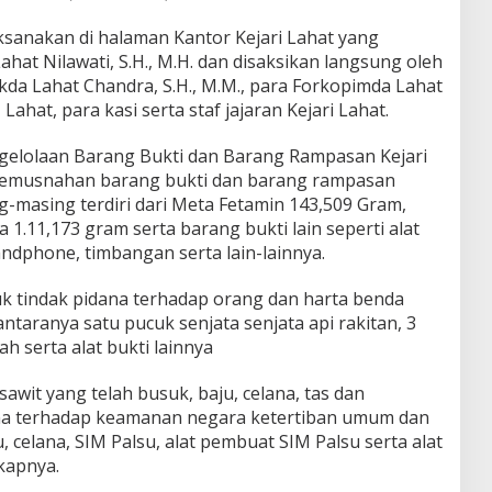
sanakan di halaman Kantor Kejari Lahat yang
ahat Nilawati, S.H., M.H. dan disaksikan langsung oleh
ekda Lahat Chandra, S.H., M.M., para Forkopimda Lahat
ahat, para kasi serta staf jajaran Kejari Lahat.
ngelolaan Barang Bukti dan Barang Rampasan Kejari
emusnahan barang bukti dan barang rampasan
ng-masing terdiri dari Meta Fetamin 143,509 Gram,
1.11,173 gram serta barang bukti lain seperti alat
handphone, timbangan serta lain-lainnya.
tuk tindak pidana terhadap orang dan harta benda
antaranya satu pucuk senjata senjata api rakitan, 3
lah serta alat bukti lainnya
sawit yang telah busuk, baju, celana, tas dan
na terhadap keamanan negara ketertiban umum dan
 celana, SIM Palsu, alat pembuat SIM Palsu serta alat
kapnya.