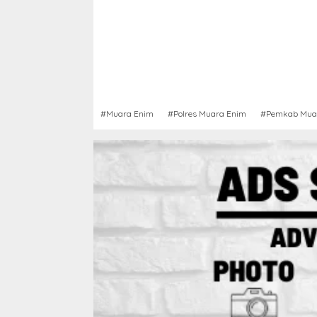
#Muara Enim
#Polres Muara Enim
#Pemkab Mua