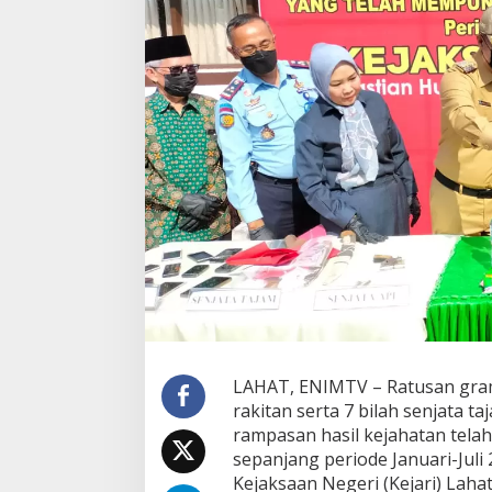
a
r
i
L
a
h
a
t
M
u
s
n
a
h
k
a
n
P
u
l
LAHAT, ENIMTV – Ratusan gram 
u
rakitan serta 7 bilah senjata 
h
rampasan hasil kejahatan tela
a
sepanjang periode Januari-Juli 
n
Kejaksaan Negeri (Kejari) Lahat
B