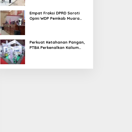
Empat Fraksi DPRD Soroti
Opini WDP Pemkab Muara
Enim, Desak Perbaikan Tata
Kelola Keuangan
Perkuat Ketahanan Pangan,
PTBA Perkenalkan Kalium
Humat ‘BA Grow’ di
Inagritech 2026