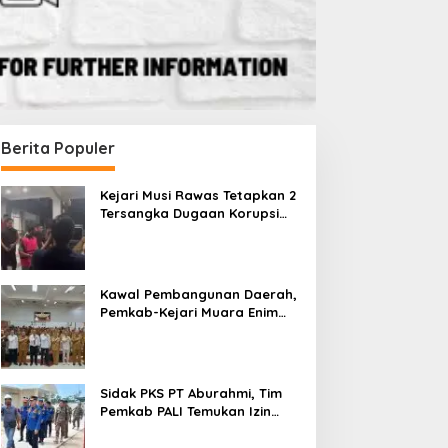
Berita Populer
Kejari Musi Rawas Tetapkan 2
Tersangka Dugaan Korupsi
Dana PSR, Selamatkan Uang
Negara Rp1,26 Miliar
Kawal Pembangunan Daerah,
Pemkab-Kejari Muara Enim
Teken MoU Pendampingan
Hukum
Sidak PKS PT Aburahmi, Tim
Pemkab PALI Temukan Izin
Operasional Belum Kelar