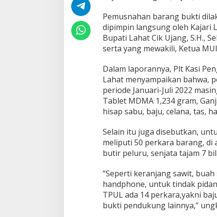
a
r
Pemusnahan barang bukti dilak
a
dipimpin langsung oleh Kajari L
n
Bupati Lahat Cik Ujang, S.H., S
g
serta yang mewakili, Ketua MUI L
B
u
k
Dalam laporannya, Plt Kasi Pe
t
Lahat menyampaikan bahwa, p
i
periode Januari-Juli 2022 masi
P
Tablet MDMA 1,234 gram, Ganja 
e
r
hisap sabu, baju, celana, tas, 
i
o
Selain itu juga disebutkan, un
d
meliputi 50 perkara barang, di 
e
butir peluru, senjata tajam 7 bi
J
a
n
“Seperti keranjang sawit, buah 
u
handphone, untuk tindak pida
a
TPUL ada 14 perkara,yakni baju,
r
bukti pendukung lainnya,” ung
i
-