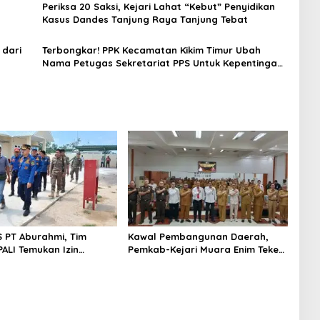
l
Periksa 20 Saksi, Kejari Lahat “Kebut” Penyidikan
Kasus Dandes Tanjung Raya Tanjung Tebat
 dari
Terbongkar! PPK Kecamatan Kikim Timur Ubah
Nama Petugas Sekretariat PPS Untuk Kepentingan
Pribadi
S PT Aburahmi, Tim
Kawal Pembangunan Daerah,
ALI Temukan Izin
Pemkab-Kejari Muara Enim Teken
nal Belum Kelar
MoU Pendampingan Hukum