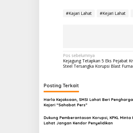
#Kajari Lahat
#Kejari Lahat
N
Pos sebelumnya
Kejagung Tetapkan 5 Eks Pejabat K
a
Steel Tersangka Korupsi Blast Furn
v
i
Posting Terkait
g
a
Harla Kejaksaan, SMSI Lahat Beri Pengharg
s
Kajari “Sahabat Pers”
i
Dukung Pemberantasan Korupsi, KPKL Minta K
p
Lahat Jangan Kendor Penyelidikan
o