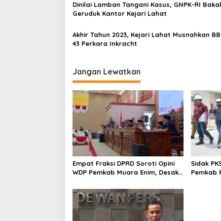
Dinilai Lamban Tangani Kasus, GNPK-RI Baka
s
Geruduk Kantor Kejari Lahat
Akhir Tahun 2023, Kejari Lahat Musnahkan BB
43 Perkara Inkracht
Jangan Lewatkan
Empat Fraksi DPRD Soroti Opini
Sidak PK
WDP Pemkab Muara Enim, Desak
Pemkab P
Perbaikan Tata Kelola Keuangan
Operasio