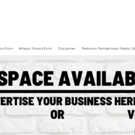
ra Enim
#Kejari Muara Enim
Disclaimer
Pedoman Pemberitaan Media Si