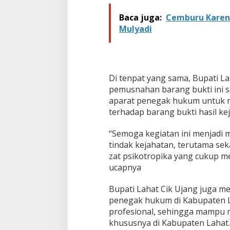
J
u
Baca juga:
Cemburu Karena
l
Mulyadi
i
2
0
2
2
Di tenpat yang sama, Bupati La
pemusnahan barang bukti ini 
aparat penegak hukum untuk 
terhadap barang bukti hasil ke
“Semoga kegiatan ini menjadi
tindak kejahatan, terutama se
zat psikotropika yang cukup m
ucapnya
Bupati Lahat Cik Ujang juga m
penegak hukum di Kabupaten L
profesional, sehingga mampu
khususnya di Kabupaten Lahat. 