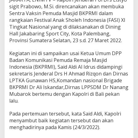
s
sigit Prabowo, M.Si. direncanakan akan membuka
i
Sentra Vaksin Pemuda Masjid BKPRMI dalam
n
P
rangkaian Festival Anak Sholeh Indonesia (FASI) XI
e
Tingkat Nasional yang di dilaksanakan di Dining
m
Hall Jakabaring Sport City, Kota Palembang,
u
Provinsi Sumatera Selatan, 23 s.d. 27 Maret 2022.
d
a
M
Kegiatan ini di sampaikan usai Ketua Umum DPP
a
Badan Komunikasi Pemuda Remaja Masjid
s
Indonesia (BKPRMI), Said Aldi Al Idrus didampingi
j
sekretaris Jenderal Drs H Ahmad Rizqon dan Dirnas
i
d
LPTKA Gunawan HS,Komandan nasional Brigade
d
BKPRMI Dr Ali Iskandar,Dirnas LPPSDM Dr Nanang
i
Mubarok bertemu dengan Kapolri di Bali pekan
P
lalu.
a
l
e
Pada pertemuan tersebut, kata Said Aldi, Kapolri
m
menyambut baik kegiatan tersebut dan akan
b
menghadirinya pada Kamis (24/3/2022).
a
n