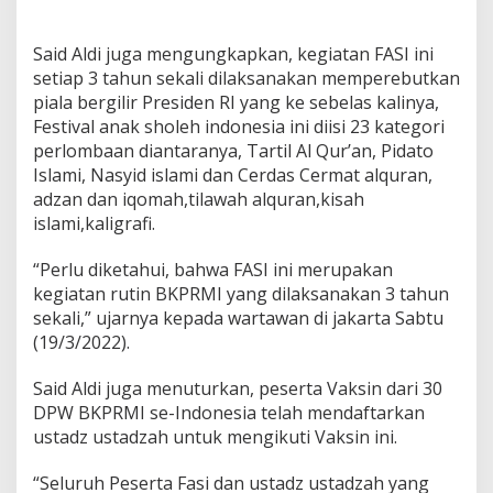
g
Said Aldi juga mengungkapkan, kegiatan FASI ini
setiap 3 tahun sekali dilaksanakan memperebutkan
piala bergilir Presiden RI yang ke sebelas kalinya,
Festival anak sholeh indonesia ini diisi 23 kategori
perlombaan diantaranya, Tartil Al Qur’an, Pidato
Islami, Nasyid islami dan Cerdas Cermat alquran,
adzan dan iqomah,tilawah alquran,kisah
islami,kaligrafi.
“Perlu diketahui, bahwa FASI ini merupakan
kegiatan rutin BKPRMI yang dilaksanakan 3 tahun
sekali,” ujarnya kepada wartawan di jakarta Sabtu
(19/3/2022).
Said Aldi juga menuturkan, peserta Vaksin dari 30
DPW BKPRMI se-Indonesia telah mendaftarkan
ustadz ustadzah untuk mengikuti Vaksin ini.
“Seluruh Peserta Fasi dan ustadz ustadzah yang