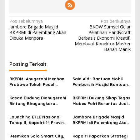
N
Pos sebelumnya
Pos berikutnya
Jambore Brigade Masjid
BKOW Sumsel Gelar
a
BKPRMI di Palembang Akan
Pelatihan Handycraft
v
Dibuka Menpora
Berbasis Ekonomi Kreatif,
Membuat Konektor Masker
i
Bahan Manik
g
Posting Terkait
a
s
BKPRMI Anugerahi Menhan
Said Aldi: Bantuan Mobil
i
Prabowo Tokoh Peduli
Pembersih Masjid Bantuan
p
Santri TK TPA Al Quran
Yayasan Prabowo Untuk
Kemaslahatan Umat di
Kasad Dudung Dianugerahi
BKPRMI Dukung Sikap Tegas
o
Kepri
Bintang Bhayangkara
Mabes Polri Berantas Judi
s
Utama dari Polri
di Indonesia
Launching ETLE Nasional
Jambore Brigade Masjid
Tahap ll, Kapolri: 14 Provinsi
BKPRMI di Palembang Akan
Terintegrasi Tilang Digital
Dibuka Menpora
Resmikan Solo Smart City,
Kapolri Paparkan Strategi