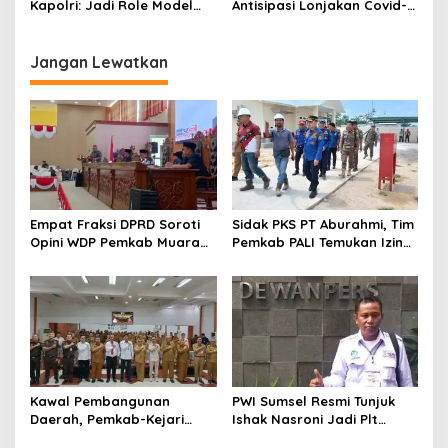
Kapolri: Jadi Role Model
Antisipasi Lonjakan Covid-
Untuk Kota Lain
19
Jangan Lewatkan
Empat Fraksi DPRD Soroti
Sidak PKS PT Aburahmi, Tim
Opini WDP Pemkab Muara
Pemkab PALI Temukan Izin
Enim, Desak Perbaikan Tata
Operasional Belum Kelar
Kelola Keuangan
Kawal Pembangunan
PWI Sumsel Resmi Tunjuk
Daerah, Pemkab-Kejari
Ishak Nasroni Jadi Plt
Muara Enim Teken MoU
Ketua PWI OKU Selatan