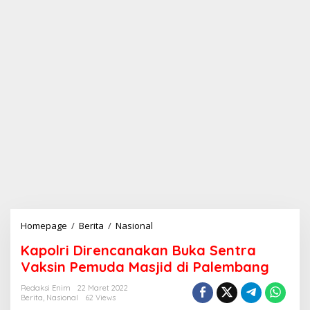
Homepage
/
Berita
/
Nasional
K
a
Kapolri Direncanakan Buka Sentra
p
o
Vaksin Pemuda Masjid di Palembang
l
r
Redaksi Enim
22 Maret 2022
Berita
,
Nasional
62 Views
i