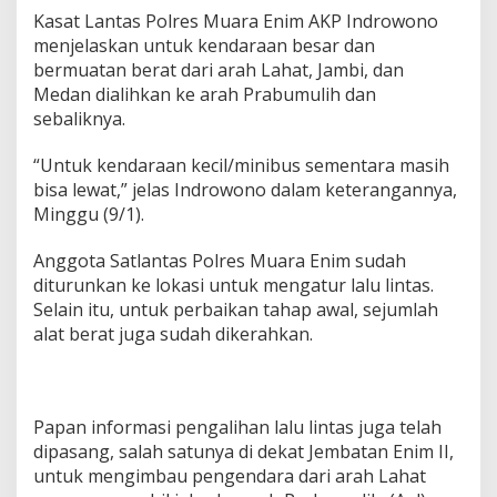
A
Kasat Lantas Polres Muara Enim AKP Indrowono
m
b
menjelaskan untuk kendaraan besar dan
l
bermuatan berat dari arah Lahat, Jambi, dan
e
Medan dialihkan ke arah Prabumulih dan
s
sebaliknya.
,
L
a
“Untuk kendaraan kecil/minibus sementara masih
l
bisa lewat,” jelas Indrowono dalam keterangannya,
u
Minggu (9/1).
L
i
Anggota Satlantas Polres Muara Enim sudah
n
t
diturunkan ke lokasi untuk mengatur lalu lintas.
a
Selain itu, untuk perbaikan tahap awal, sejumlah
s
alat berat juga sudah dikerahkan.
K
e
n
d
a
Papan informasi pengalihan lalu lintas juga telah
r
dipasang, salah satunya di dekat Jembatan Enim II,
a
untuk mengimbau pengendara dari arah Lahat
a