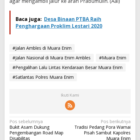
agar mengambil jalur ke arah Prabumulih. (Aal)
n
B
e
s
Baca juga:
Desa Binaan PTBA Raih
a
Penghargaan Proklim Lestari 2020
r
D
i
a
#Jalan Ambles di Muara Enim
l
#Jalan Nasional di Muara Enim Ambles
i
#Muara Enim
h
#Pengalihan Lalu Lintas Kendaraan Besar Muara Enim
k
a
#Satlantas Polres Muara Enim
n
Ikuti Kami
N
Pos sebelumnya
Pos berikutnya
Bukit Asam Dukung
Tradisi Pedang Pora Warnai
a
Pengembangan Road Map
Pisah Sambut Kapolres
Disabilitas
Muara Enim