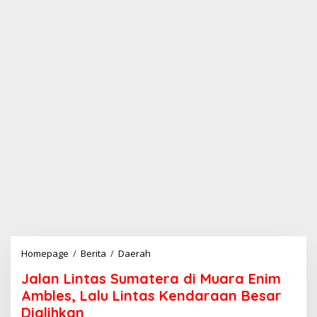
Homepage
/
Berita
/
Daerah
J
a
Jalan Lintas Sumatera di Muara Enim
l
a
Ambles, Lalu Lintas Kendaraan Besar
n
Dialihkan