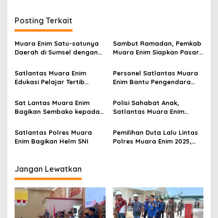
v
i
Posting Terkait
g
a
Muara Enim Satu-satunya
Sambut Ramadan, Pemkab
s
Daerah di Sumsel dengan
Muara Enim Siapkan Pasar
RKFD Tinggi 2025
Bedug Untuk Pelaku UMKM
i
Satlantas Muara Enim
Personel Satlantas Muara
p
Edukasi Pelajar Tertib
Enim Bantu Pengendara
Berlalu Lintas
Sepeda Motor Terjatuh
o
Sat Lantas Muara Enim
Polisi Sahabat Anak,
s
Bagikan Sembako kepada
Satlantas Muara Enim
Pengguna Jalan, Tukang
Edukasi Kamseltibcarlantas
Ojek dan Pedagang Kaki
Satlantas Polres Muara
Pemilihan Duta Lalu Lintas
Lima
Enim Bagikan Helm SNI
Polres Muara Enim 2025,
Tingkatkan Kesadaran
Berlalu Lintas Generasi
Muda
Jangan Lewatkan