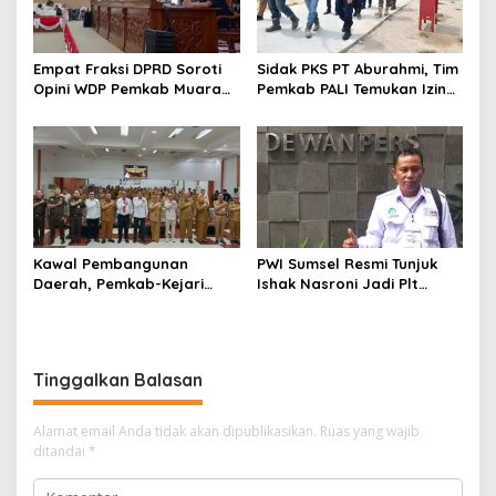
Empat Fraksi DPRD Soroti
Sidak PKS PT Aburahmi, Tim
Opini WDP Pemkab Muara
Pemkab PALI Temukan Izin
Enim, Desak Perbaikan Tata
Operasional Belum Kelar
Kelola Keuangan
Kawal Pembangunan
PWI Sumsel Resmi Tunjuk
Daerah, Pemkab-Kejari
Ishak Nasroni Jadi Plt
Muara Enim Teken MoU
Ketua PWI OKU Selatan
Pendampingan Hukum
Tinggalkan Balasan
Alamat email Anda tidak akan dipublikasikan.
Ruas yang wajib
ditandai
*