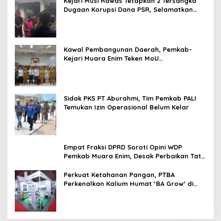
Kejari Musi Rawas Tetapkan 2 Tersangka
Dugaan Korupsi Dana PSR, Selamatkan
Uang Negara Rp1,26 Miliar
Kawal Pembangunan Daerah, Pemkab-
Kejari Muara Enim Teken MoU
Pendampingan Hukum
Sidak PKS PT Aburahmi, Tim Pemkab PALI
Temukan Izin Operasional Belum Kelar
Empat Fraksi DPRD Soroti Opini WDP
Pemkab Muara Enim, Desak Perbaikan Tata
Kelola Keuangan
Perkuat Ketahanan Pangan, PTBA
Perkenalkan Kalium Humat ‘BA Grow’ di
Inagritech 2026