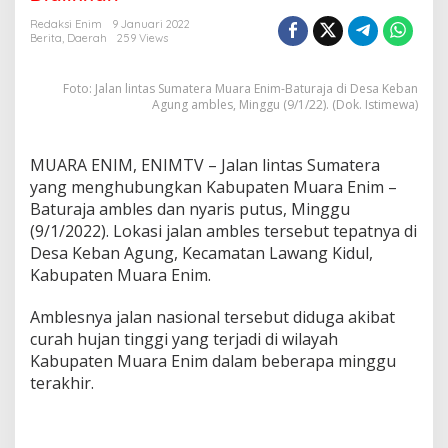
L
i
Redaksi Enim
9 Januari 2022
n
Berita
,
Daerah
259 Views
t
a
Foto: Jalan lintas Sumatera Muara Enim-Baturaja di Desa Keban
s
Agung ambles, Minggu (9/1/22). (Dok. Istimewa)
S
u
m
a
MUARA ENIM, ENIMTV – Jalan lintas Sumatera
t
yang menghubungkan Kabupaten Muara Enim –
e
Baturaja ambles dan nyaris putus, Minggu
r
(9/1/2022). Lokasi jalan ambles tersebut tepatnya di
a
Desa Keban Agung, Kecamatan Lawang Kidul,
d
i
Kabupaten Muara Enim.
M
u
Amblesnya jalan nasional tersebut diduga akibat
a
curah hujan tinggi yang terjadi di wilayah
r
Kabupaten Muara Enim dalam beberapa minggu
a
E
terakhir.
n
i
m