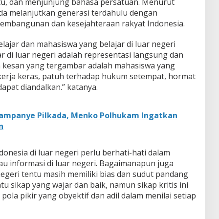
atu, dan menjunjung bahasa persatuan. Menurut
da melanjutkan generasi terdahulu dengan
pembangunan dan kesejahteraan rakyat Indonesia.
ajar dan mahasiswa yang belajar di luar negeri
ar di luar negeri adalah representasi langsung dan
gin kesan yang tergambar adalah mahasiswa yang
pekerja keras, patuh terhadap hukum setempat, hormat
 dapat diandalkan.” katanya.
Kampanye Pilkada, Menko Polhukam Ingatkan
n
nesia di luar negeri perlu berhati-hati dalam
 informasi di luar negeri. Bagaimanapun juga
egeri tentu masih memiliki bias dan sudut pandang
atu sikap yang wajar dan baik, namun sikap kritis ini
ola pikir yang obyektif dan adil dalam menilai setiap