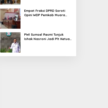
Empat Fraksi DPRD Soroti
Opini WDP Pemkab Muara
Enim, Desak Perbaikan Tata
Kelola Keuangan
PWI Sumsel Resmi Tunjuk
Ishak Nasroni Jadi Plt Ketua
PWI OKU Selatan