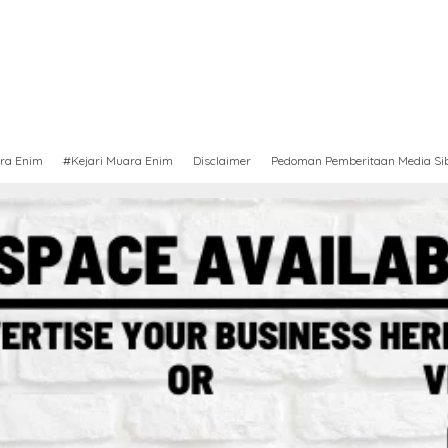
ra Enim
#Kejari Muara Enim
Disclaimer
Pedoman Pemberitaan Media Si