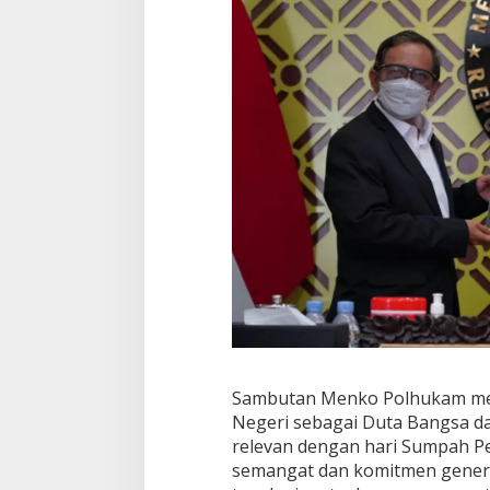
n
d
o
n
e
s
i
a
Sambutan Menko Polhukam meng
Negeri sebagai Duta Bangsa da
relevan dengan hari Sumpah Pe
semangat dan komitmen gener