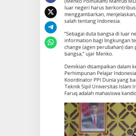
(Menko Polhukam) Mahfud MD 
n
luar negeri harus berkontribu
g
s
menggambarkan, menjelaskan, d
a
salah tentang Indonesia.
,
P
“Sebagai duta bangsa di luar 
e
information bagi lingkungan ter
m
b
change (agen perubahan) dan 
a
bangsa,” ujar Menko.
w
a
Demikian disampaikan dalam ke
C
Perhimpunan Pelajar Indonesia 
i
t
Koordinator PPI Dunia yang baru
r
Teknik Sipil Universitas Islam 
a
Faruq adalah mahasiswa kandidat
P
o
s
i
t
i
f
I