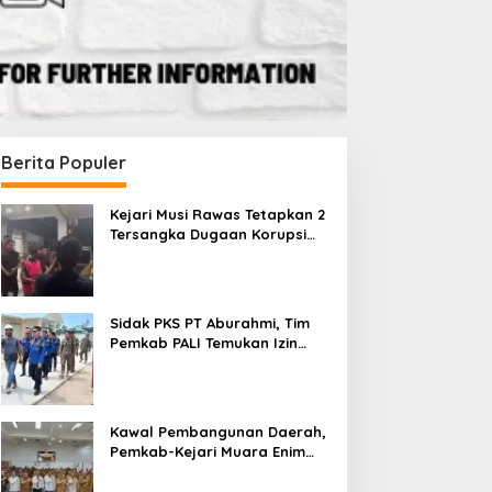
Berita Populer
Kejari Musi Rawas Tetapkan 2
Tersangka Dugaan Korupsi
Dana PSR, Selamatkan Uang
Negara Rp1,26 Miliar
Sidak PKS PT Aburahmi, Tim
Pemkab PALI Temukan Izin
Operasional Belum Kelar
Kawal Pembangunan Daerah,
Pemkab-Kejari Muara Enim
Teken MoU Pendampingan
Hukum