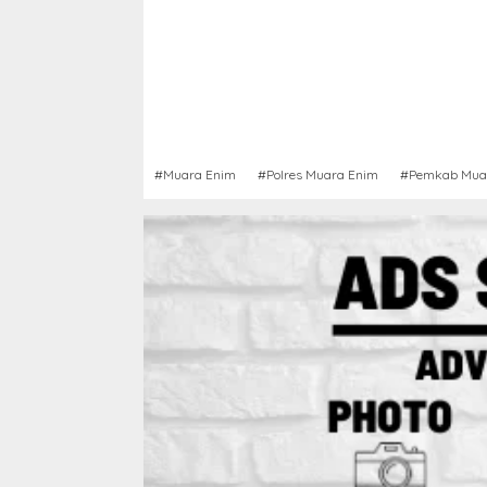
#Muara Enim
#Polres Muara Enim
#Pemkab Mua