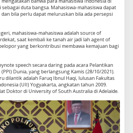
mengatakan bahwa para mahasiswa Indonesia di
si sebagai duta bangsa. Mahasiswa-mahasiswa dapat
an bila perlu dapat meluruskan bila ada persepsi
negeri, mahasiswa-mahasiswa adalah source of
dekat, saat kembali ke tanah air jadi lah agent of
pelopor yang berkontribusi membawa kemajuan bagi
ynote speech secara daring pada acara Pelantikan
(PPI) Dunia, yang berlangsung Kamis (28/10/2021).
 dilantik adalah Faruq Ibnul Haqi, lulusan Fakultas
Indonesia (UII) Yogyakarta, angkatan tahun 2009.
 Doktor di University of South Australia di Adelaide.