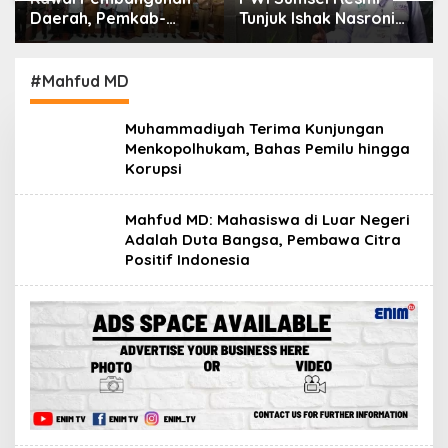
Daerah, Pemkab-
Tunjuk Ishak Nasroni
Kejari Muara Enim
Jadi Plt Ketua PWI
Teken MoU
OKU Selatan
Pendampingan Hukum
#Mahfud MD
Muhammadiyah Terima Kunjungan
Menkopolhukam, Bahas Pemilu hingga
Korupsi
Mahfud MD: Mahasiswa di Luar Negeri
Adalah Duta Bangsa, Pembawa Citra
Positif Indonesia