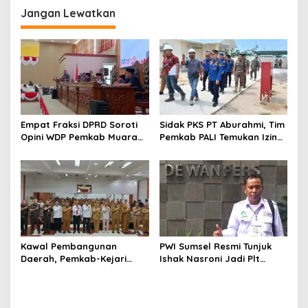
Jangan Lewatkan
Empat Fraksi DPRD Soroti
Sidak PKS PT Aburahmi, Tim
Opini WDP Pemkab Muara
Pemkab PALI Temukan Izin
Enim, Desak Perbaikan Tata
Operasional Belum Kelar
Kelola Keuangan
Kawal Pembangunan
PWI Sumsel Resmi Tunjuk
Daerah, Pemkab-Kejari
Ishak Nasroni Jadi Plt
Muara Enim Teken MoU
Ketua PWI OKU Selatan
Pendampingan Hukum