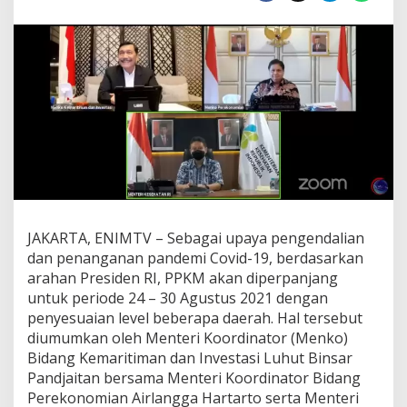
n
a
i
k
a
n
K
a
s
u
s
,
P
e
JAKARTA, ENIMTV – Sebagai upaya pengendalian
m
dan penanganan pandemi Covid-19, berdasarkan
e
arahan Presiden RI, PPKM akan diperpanjang
r
i
untuk periode 24 – 30 Agustus 2021 dengan
n
penyesuaian level beberapa daerah. Hal tersebut
t
diumumkan oleh Menteri Koordinator (Menko)
a
Bidang Kemaritiman dan Investasi Luhut Binsar
h
K
Pandjaitan bersama Menteri Koordinator Bidang
e
Perekonomian Airlangga Hartarto serta Menteri