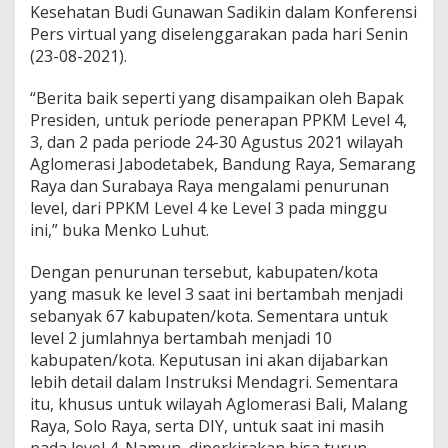
m
Kesehatan Budi Gunawan Sadikin dalam Konferensi
b
Pers virtual yang diselenggarakan pada hari Senin
a
(23-08-2021).
l
i
P
“Berita baik seperti yang disampaikan oleh Bapak
e
Presiden, untuk periode penerapan PPKM Level 4,
r
3, dan 2 pada periode 24-30 Agustus 2021 wilayah
p
Aglomerasi Jabodetabek, Bandung Raya, Semarang
a
n
Raya dan Surabaya Raya mengalami penurunan
j
level, dari PPKM Level 4 ke Level 3 pada minggu
a
ini,” buka Menko Luhut.
n
g
Dengan penurunan tersebut, kabupaten/kota
P
P
yang masuk ke level 3 saat ini bertambah menjadi
K
sebanyak 67 kabupaten/kota. Sementara untuk
M
level 2 jumlahnya bertambah menjadi 10
J
kabupaten/kota. Keputusan ini akan dijabarkan
a
w
lebih detail dalam Instruksi Mendagri. Sementara
a
itu, khusus untuk wilayah Aglomerasi Bali, Malang
-
Raya, Solo Raya, serta DIY, untuk saat ini masih
B
pada level 4. Namun, diperkirakan bisa turun