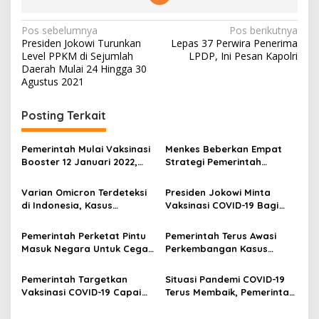
N
Pos sebelumnya
Pos berikutnya
Presiden Jokowi Turunkan
Lepas 37 Perwira Penerima
a
Level PPKM di Sejumlah
LPDP, Ini Pesan Kapolri
v
Daerah Mulai 24 Hingga 30
Agustus 2021
i
g
Posting Terkait
a
s
Pemerintah Mulai Vaksinasi
Menkes Beberkan Empat
Booster 12 Januari 2022,
Strategi Pemerintah
i
244 Kab/Kota Sudah Penuhi
Hadapi Varian Omicron
p
Kriteria
Varian Omicron Terdeteksi
Presiden Jokowi Minta
di Indonesia, Kasus
Vaksinasi COVID-19 Bagi
o
Pertama dari Petugas
Anak Usia 6-11 Tahun
s
Kebersihan Wisma Atlet
Segera Dimulai
Pemerintah Perketat Pintu
Pemerintah Terus Awasi
Masuk Negara Untuk Cegah
Perkembangan Kasus
Masuknya Varian Omicron
COVID-19 di Setiap Daerah
Pemerintah Targetkan
Situasi Pandemi COVID-19
Vaksinasi COVID-19 Capai
Terus Membaik, Pemerintah
300 Juta Dosis di Akhir
Tetap Waspada
Tahun 2021