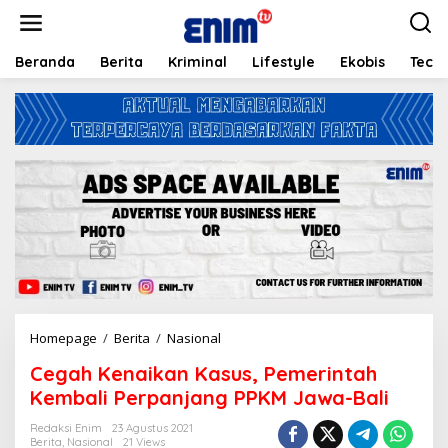
L
e
w
a
Beranda
Berita
Kriminal
Lifestyle
Ekobis
Tech
t
i
k
e
k
o
n
t
e
n
Homepage
/
Berita
/
Nasional
C
e
Cegah Kenaikan Kasus, Pemerintah
g
a
Kembali Perpanjang PPKM Jawa-Bali
h
K
Redaksi Enim
23 Agustus 2021
Berita
,
Nasional
21 Views
e