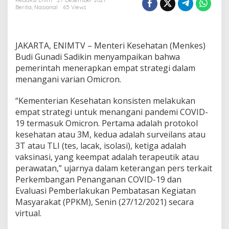
s
Redaksi Enim
27 Desember 2021
Berita
,
Nasional
65 Views
B
e
b
e
JAKARTA, ENIMTV – Menteri Kesehatan (Menkes)
r
k
Budi Gunadi Sadikin menyampaikan bahwa
a
pemerintah menerapkan empat strategi dalam
n
menangani varian Omicron.
E
m
“
Kementerian Kesehatan konsisten melakukan
p
a
empat strategi untuk menangani pandemi COVID-
t
19 termasuk Omicron.
Pertama adalah protokol
S
kesehatan atau 3M, kedua adalah surveilans atau
t
3T atau
TLI (tes, lacak, isolasi)
, ketiga adalah
r
vaksinasi, yang keempat adalah terapeutik atau
a
t
perawatan
,” ujarnya dalam keterangan pers terkait
e
Perkembangan Penanganan COVID-19 dan
g
Evaluasi Pemberlakukan Pembatasan Kegiatan
i
Masyarakat (PPKM), Senin (27/12/2021) secara
P
e
virtual.
m