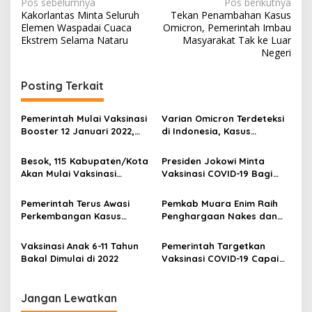
N
Pos sebelumnya
Pos berikutnya
Kakorlantas Minta Seluruh
Tekan Penambahan Kasus
a
Elemen Waspadai Cuaca
Omicron, Pemerintah Imbau
v
Ekstrem Selama Nataru
Masyarakat Tak ke Luar
Negeri
i
g
Posting Terkait
a
s
Pemerintah Mulai Vaksinasi
Varian Omicron Terdeteksi
Booster 12 Januari 2022,
di Indonesia, Kasus
i
244 Kab/Kota Sudah Penuhi
Pertama dari Petugas
p
Kriteria
Kebersihan Wisma Atlet
Besok, 115 Kabupaten/Kota
Presiden Jokowi Minta
Akan Mulai Vaksinasi
Vaksinasi COVID-19 Bagi
o
COVID-19 untuk Anak Usia
Anak Usia 6-11 Tahun
s
6-11 Tahun
Segera Dimulai
Pemerintah Terus Awasi
Pemkab Muara Enim Raih
Perkembangan Kasus
Penghargaan Nakes dan
COVID-19 di Setiap Daerah
SDM Penunjang Tingkat
Nasional Tahun 2021
Vaksinasi Anak 6-11 Tahun
Pemerintah Targetkan
Bakal Dimulai di 2022
Vaksinasi COVID-19 Capai
300 Juta Dosis di Akhir
Tahun 2021
Jangan Lewatkan