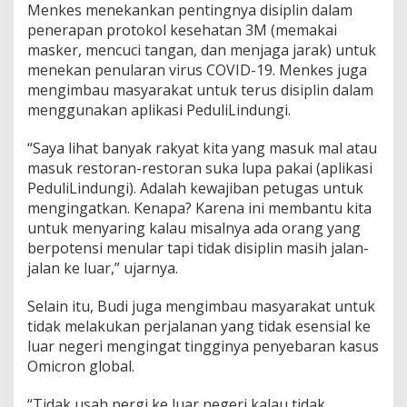
e
Menkes menekankan pentingnya disiplin dalam
r
penerapan protokol kesehatan 3M (memakai
i
masker, mencuci tangan, dan menjaga jarak) untuk
n
t
menekan penularan virus COVID-19. Menkes juga
a
mengimbau masyarakat untuk terus disiplin dalam
h
menggunakan aplikasi PeduliLindungi.
H
a
“Saya lihat banyak rakyat kita yang masuk mal atau
d
a
masuk restoran-restoran suka lupa pakai (aplikasi
p
PeduliLindungi). Adalah kewajiban petugas untuk
i
mengingatkan. Kenapa? Karena ini membantu kita
V
untuk menyaring kalau misalnya ada orang yang
a
berpotensi menular tapi tidak disiplin masih jalan-
r
i
jalan ke luar,” ujarnya.
a
n
Selain itu, Budi juga mengimbau masyarakat untuk
O
tidak melakukan perjalanan yang tidak esensial ke
m
luar negeri mengingat tingginya penyebaran kasus
i
c
Omicron global.
r
o
“T
idak usah pergi ke luar negeri kalau tidak