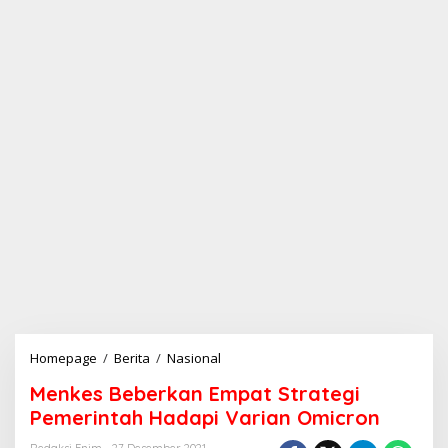
Homepage
/
Berita
/
Nasional
M
e
Menkes Beberkan Empat Strategi
n
k
Pemerintah Hadapi Varian Omicron
e