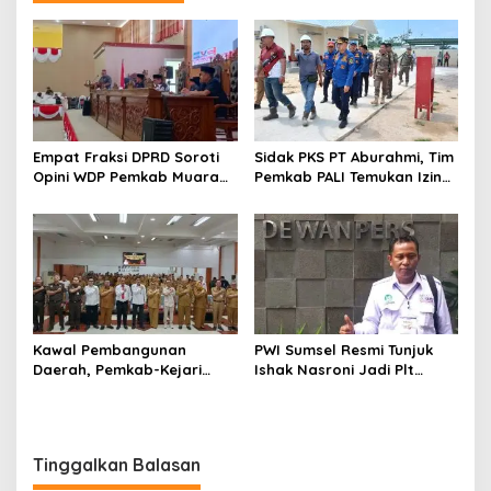
Empat Fraksi DPRD Soroti
Sidak PKS PT Aburahmi, Tim
Opini WDP Pemkab Muara
Pemkab PALI Temukan Izin
Enim, Desak Perbaikan Tata
Operasional Belum Kelar
Kelola Keuangan
Kawal Pembangunan
PWI Sumsel Resmi Tunjuk
Daerah, Pemkab-Kejari
Ishak Nasroni Jadi Plt
Muara Enim Teken MoU
Ketua PWI OKU Selatan
Pendampingan Hukum
Tinggalkan Balasan