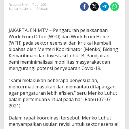
s
Redaksi Enim
7 Juli 2021
A
Berita
,
Nasional
19 Views
t
u
r
a
JAKARTA, ENIMTV – Pengaturan pelaksanaan
n
Work From Office (WFO) dan Work From Home
M
(WFH) pada sektor esensial dan kritikal kembali
a
s
dibahas oleh Menteri Koordinator (Menko) Bidang
u
Kemaritiman dan Investasi Luhut B. Pandjaitan
k
demi meminimalisasi mobilitas masyarakat dan
K
mengurangi potensi penyebaran Covid-19.
e
r
j
“Kami melakukan beberapa penyesuaian,
a
mencermati masukan dan memantau di lapangan,
p
agar pengaturan lebih efisien,” seru Menko Luhut
a
dalam pertemuan virtual pada hari Rabu (07-07-
d
a
2021).
S
e
Dalam rapat koordinasi tersebut, Menko Luhut
k
menyampaikan usulan revisi untuk sektor esensial
t