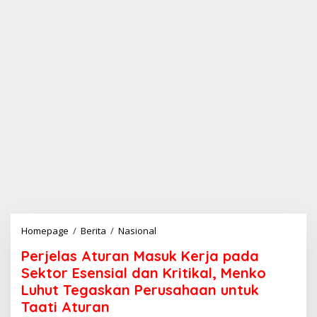
Homepage
/
Berita
/
Nasional
P
e
Perjelas Aturan Masuk Kerja pada
r
j
Sektor Esensial dan Kritikal, Menko
e
Luhut Tegaskan Perusahaan untuk
l
Taati Aturan
a