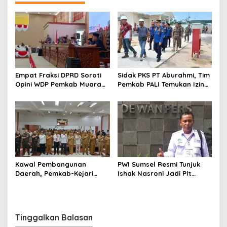
Empat Fraksi DPRD Soroti
Sidak PKS PT Aburahmi, Tim
Opini WDP Pemkab Muara
Pemkab PALI Temukan Izin
Enim, Desak Perbaikan Tata
Operasional Belum Kelar
Kelola Keuangan
Kawal Pembangunan
PWI Sumsel Resmi Tunjuk
Daerah, Pemkab-Kejari
Ishak Nasroni Jadi Plt
Muara Enim Teken MoU
Ketua PWI OKU Selatan
Pendampingan Hukum
Tinggalkan Balasan