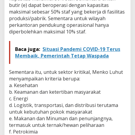
k
butir (e) dapat beroperasi dengan kapasitas
o
maksimal sebesar 50% staf yang bekerja di fasilitas
L
produksi/pabrik. Sementara untuk wilayah
u
h
perkantoran pendukung operasional hanya
u
diperbolehkan maksimal 10% staf.
t
T
e
Baca juga:
Situasi Pandemi COVID-19 Terus
g
Membaik, Pemerintah Tetap Waspada
a
s
k
Sementara itu, untuk sektor kritikal, Menko Luhut
a
menyampaikan kriteria berupa:
n
P
a. Kesehatan
e
b. Keamanan dan ketertiban masyarakat
r
c. Energi
u
d. Logistik, transportasi, dan distribusi terutama
s
a
untuk kebutuhan pokok masyarakat
h
e. Makanan dan Minuman dan penunjangnya,
a
termasuk untuk ternak/hewan peliharaan
a
f. Petrokimia
n