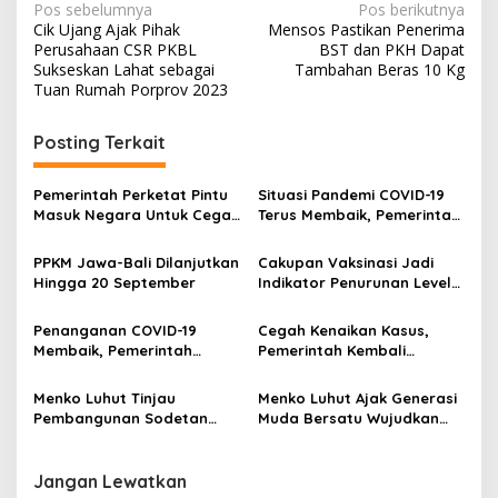
N
Pos sebelumnya
Pos berikutnya
Cik Ujang Ajak Pihak
Mensos Pastikan Penerima
a
Perusahaan CSR PKBL
BST dan PKH Dapat
v
Sukseskan Lahat sebagai
Tambahan Beras 10 Kg
Tuan Rumah Porprov 2023
i
g
Posting Terkait
a
s
Pemerintah Perketat Pintu
Situasi Pandemi COVID-19
Masuk Negara Untuk Cegah
Terus Membaik, Pemerintah
i
Masuknya Varian Omicron
Tetap Waspada
p
PPKM Jawa-Bali Dilanjutkan
Cakupan Vaksinasi Jadi
Hingga 20 September
Indikator Penurunan Level
o
PPKM
s
Penanganan COVID-19
Cegah Kenaikan Kasus,
Membaik, Pemerintah
Pemerintah Kembali
Kembali Lakukan
Perpanjang PPKM Jawa-
Penyesuaian PPKM Jawa-
Bali
Menko Luhut Tinjau
Menko Luhut Ajak Generasi
Bali
Pembangunan Sodetan
Muda Bersatu Wujudkan
Sungai Ciliwung – Banjir
Poros Maritim Dunia
Kanal Timur
Jangan Lewatkan