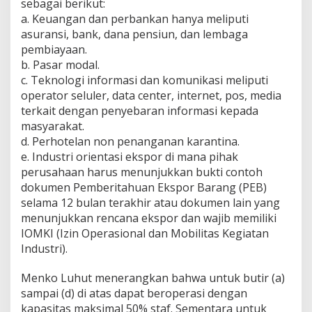
sebagai berikut:
o
r
a. Keuangan dan perbankan hanya meliputi
E
asuransi, bank, dana pensiun, dan lembaga
s
pembiayaan.
e
b. Pasar modal.
n
c. Teknologi informasi dan komunikasi meliputi
s
i
operator seluler, data center, internet, pos, media
a
terkait dengan penyebaran informasi kepada
l
masyarakat.
d
d. Perhotelan non penanganan karantina.
a
n
e. Industri orientasi ekspor di mana pihak
K
perusahaan harus menunjukkan bukti contoh
r
dokumen Pemberitahuan Ekspor Barang (PEB)
i
selama 12 bulan terakhir atau dokumen lain yang
t
menunjukkan rencana ekspor dan wajib memiliki
i
k
IOMKI (Izin Operasional dan Mobilitas Kegiatan
a
Industri).
l
,
Menko Luhut menerangkan bahwa untuk butir (a)
M
sampai (d) di atas dapat beroperasi dengan
e
n
kapasitas maksimal 50% staf. Sementara untuk