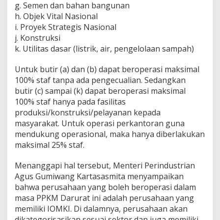
g. Semen dan bahan bangunan
u
n
h. Objek Vital Nasional
t
i. Proyek Strategis Nasional
u
j. Konstruksi
k
k. Utilitas dasar (listrik, air, pengelolaan sampah)
T
a
a
Untuk butir (a) dan (b) dapat beroperasi maksimal
t
100% staf tanpa ada pengecualian. Sedangkan
i
butir (c) sampai (k) dapat beroperasi maksimal
A
100% staf hanya pada fasilitas
t
u
produksi/konstruksi/pelayanan kepada
r
masyarakat. Untuk operasi perkantoran guna
a
mendukung operasional, maka hanya diberlakukan
n
maksimal 25% staf.
Menanggapi hal tersebut, Menteri Perindustrian
Agus Gumiwang Kartasasmita menyampaikan
bahwa perusahaan yang boleh beroperasi dalam
masa PPKM Darurat ini adalah perusahaan yang
memiliki IOMKI. Di dalamnya, perusahaan akan
dikategorisasikan sesuai sektor dan juga memiliki