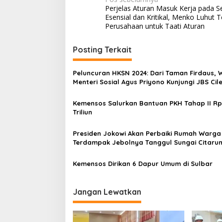
N
Perjelas Aturan Masuk Kerja pada S
a
Esensial dan Kritikal, Menko Luhut 
v
Perusahaan untuk Taati Aturan
i
Posting Terkait
g
a
Peluncuran HKSN 2024: Dari Taman Firdaus, W
s
Menteri Sosial Agus Priyono Kunjungi JBS Cil
i
Kemensos Salurkan Bantuan PKH Tahap II Rp
p
Triliun
o
Presiden Jokowi Akan Perbaiki Rumah Warga
s
Terdampak Jebolnya Tanggul Sungai Citaru
Kemensos Dirikan 6 Dapur Umum di Sulbar
Jangan Lewatkan