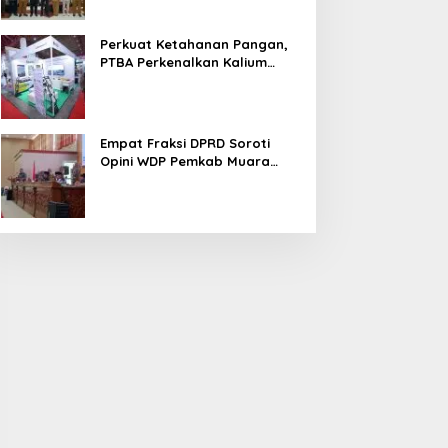
Perkuat Ketahanan Pangan,
PTBA Perkenalkan Kalium
Humat ‘BA Grow’ di
Inagritech 2026
Empat Fraksi DPRD Soroti
Opini WDP Pemkab Muara
Enim, Desak Perbaikan Tata
Kelola Keuangan