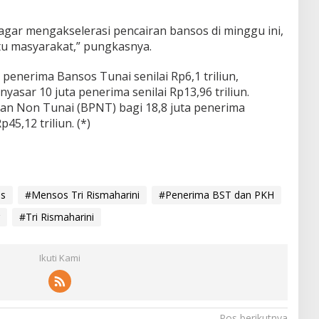
n agar mengakselerasi pencairan bansos di minggu ini,
u masyarakat,” pungkasnya.
penerima Bansos Tunai senilai Rp6,1 triliun,
sar 10 juta penerima senilai Rp13,96 triliun.
n Non Tunai (BPNT) bagi 18,8 juta penerima
45,12 triliun. (*)
s
#Mensos Tri Rismaharini
#Penerima BST dan PKH
#Tri Rismaharini
Ikuti Kami
Pos berikutnya