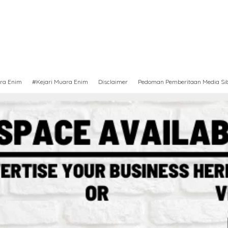
ra Enim
#Kejari Muara Enim
Disclaimer
Pedoman Pemberitaan Media Si