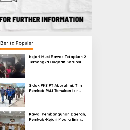
Berita Populer
Kejari Musi Rawas Tetapkan 2
Tersangka Dugaan Korupsi
Dana PSR, Selamatkan Uang
Negara Rp1,26 Miliar
Sidak PKS PT Aburahmi, Tim
Pemkab PALI Temukan Izin
Operasional Belum Kelar
Kawal Pembangunan Daerah,
Pemkab-Kejari Muara Enim
Teken MoU Pendampingan
Hukum