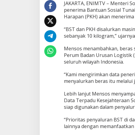
a
JAKARTA, ENIMTV – Menteri Sos
n
penerima Bantuan Sosial Tuna
B
Harapan (PKH) akan menerima 
e
r
“BST dan PKH disalurkan masin
a
s
sebanyak 10 kilogram,” ujarnya,
1
0
Mensos menambahkan, beras se
K
Perum Badan Urusan Logistik 
g
seluruh wilayah Indonesia.
“Kami mengirimkan data pene
menyalurkan beras itu melalui 
Lebih lanjut Mensos menyampa
Data Terpadu Kesejahteraan Sos
siap digunakan dalam penyalur
“Prioritas penyaluran BST di
lainnya dengan memanfaatkan tek