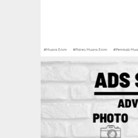
#Muara Enim
#Polres Muara Enim
#Pemkab Mua