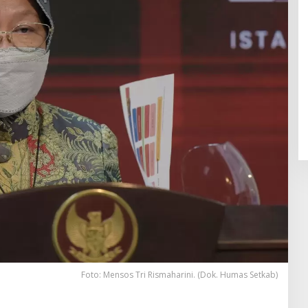
Foto: Mensos Tri Rismaharini. (Dok. Humas Setkab)