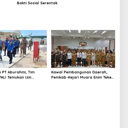
Bakti Sosial Serentak
S PT Aburahmi, Tim
Kawal Pembangunan Daerah,
ALI Temukan Izin
Pemkab-Kejari Muara Enim Teken
nal Belum Kelar
MoU Pendampingan Hukum