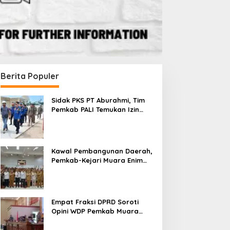
Berita Populer
Sidak PKS PT Aburahmi, Tim
Pemkab PALI Temukan Izin
Operasional Belum Kelar
Kawal Pembangunan Daerah,
Pemkab-Kejari Muara Enim
Teken MoU Pendampingan
Hukum
Empat Fraksi DPRD Soroti
Opini WDP Pemkab Muara
Enim, Desak Perbaikan Tata
Kelola Keuangan