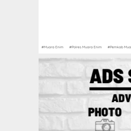
#Muara Enim
#Polres Muara Enim
#Pemkab Mua