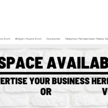
ra Enim
#Kejari Muara Enim
Disclaimer
Pedoman Pemberitaan Media Si