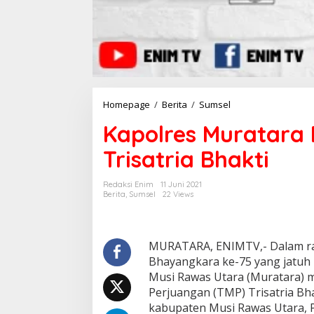
Homepage
/
Berita
/
Sumsel
K
a
Kapolres Muratara
p
o
Trisatria Bhakti
l
r
e
Redaksi Enim
11 Juni 2021
s
Berita
,
Sumsel
22 Views
M
u
r
a
MURATARA, ENIMTV,- Dalam r
t
Bhayangkara ke-75 yang jatuh p
a
Musi Rawas Utara (Muratara)
r
Perjuangan (TMP) Trisatria Bh
a
kabupaten Musi Rawas Utara, P
P