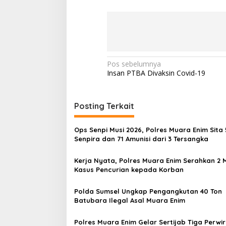
r
i
a
B
h
a
k
N
Pos sebelumnya
t
Insan PTBA Divaksin Covid-19
a
i
v
i
Posting Terkait
g
Ops Senpi Musi 2026, Polres Muara Enim Sita 
a
Senpira dan 71 Amunisi dari 3 Tersangka
s
Kerja Nyata, Polres Muara Enim Serahkan 2 
i
Kasus Pencurian kepada Korban
p
o
Polda Sumsel Ungkap Pengangkutan 40 Ton
Batubara Ilegal Asal Muara Enim
s
Polres Muara Enim Gelar Sertijab Tiga Perwi