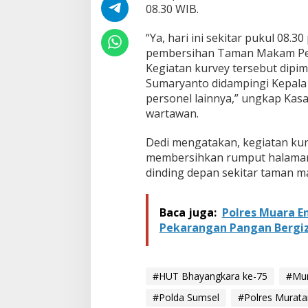
i
08.30 WIB.
m
p
“Ya, hari ini sekitar pukul 08.
i
pembersihan Taman Makam Perj
n
Kegiatan kurvey tersebut dipi
P
e
Sumaryanto didampingi Kepala B
m
personel lainnya,” ungkap Kas
b
wartawan.
e
r
Dedi mengatakan, kegiatan ku
s
i
membersihkan rumput halaman 
h
dinding depan sekitar taman m
a
n
T
Baca juga:
Polres Muara E
M
Pekarangan Pangan Bergiz
P
T
r
i
#HUT Bhayangkara ke-75
#Mur
s
a
#Polda Sumsel
#Polres Murata
t