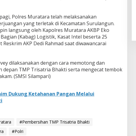
30 pagi, Polres Muratara telah melaksanakan
uangan yang terletak di Kecamatan Surulangun.
mpin langsung oleh Kapolres Muratara AKBP Eko
agian (Kabag) Logistik, Kasat Intel beserta 25
at Reskrim AKP Dedi Rahmad saat diwawancarai
rvey dilaksanakan dengan cara memotong dan
depan TMP Trisatria Bhakti serta mengecat tembok
akam. (SMSI Silampari)
nim Dukung Ketahanan Pangan Melalui
i
atara
#Pembersihan TMP Trisatria Bhakti
ra
#Polri