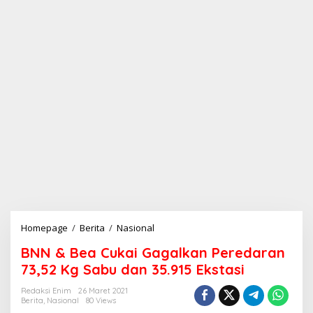
Homepage
/
Berita
/
Nasional
B
N
BNN & Bea Cukai Gagalkan Peredaran
N
&
73,52 Kg Sabu dan 35.915 Ekstasi
B
e
Redaksi Enim
26 Maret 2021
Berita
,
Nasional
80 Views
a