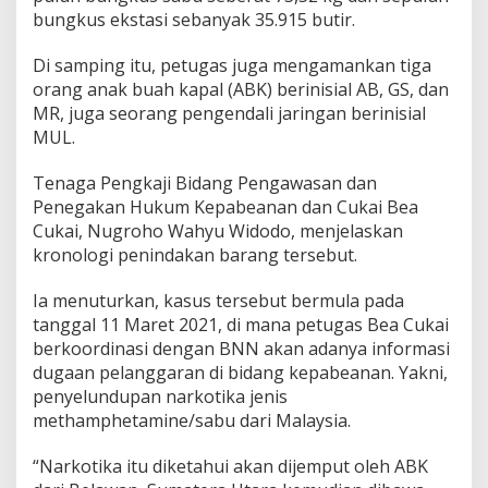
5
bungkus ekstasi sebanyak 35.915 butir.
2
K
Di samping itu, petugas juga mengamankan tiga
g
S
orang anak buah kapal (ABK) berinisial AB, GS, dan
a
MR, juga seorang pengendali jaringan berinisial
b
MUL.
u
d
Tenaga Pengkaji Bidang Pengawasan dan
a
n
Penegakan Hukum Kepabeanan dan Cukai Bea
3
Cukai, Nugroho Wahyu Widodo, menjelaskan
5
kronologi penindakan barang tersebut.
.
9
Ia menuturkan, kasus tersebut bermula pada
1
5
tanggal 11 Maret 2021, di mana petugas Bea Cukai
E
berkoordinasi dengan BNN akan adanya informasi
k
dugaan pelanggaran di bidang kepabeanan. Yakni,
s
penyelundupan narkotika jenis
t
a
methamphetamine/sabu dari Malaysia.
s
i
“Narkotika itu diketahui akan dijemput oleh ABK