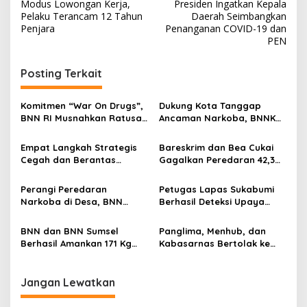
a
Modus Lowongan Kerja,
Presiden Ingatkan Kepala
v
Pelaku Terancam 12 Tahun
Daerah Seimbangkan
Penjara
Penanganan COVID-19 dan
i
PEN
g
Posting Terkait
a
s
Komitmen “War On Drugs”,
Dukung Kota Tanggap
i
BNN RI Musnahkan Ratusan
Ancaman Narkoba, BNNK
p
Kilogram Barang Bukti
Muara Enim Gelar
Narkotika
Workshop Penguatan
Empat Langkah Strategis
Bareskrim dan Bea Cukai
o
Kapasitas Insan Media
Cegah dan Berantas
Gagalkan Peredaran 42,3
s
Penyalahgunaan Narkoba
Kg Sabu dan 85 Ribu
Ekstasi
Perangi Peredaran
Petugas Lapas Sukabumi
Narkoba di Desa, BNN
Berhasil Deteksi Upaya
Gandeng Kemendes PDTT
Penyelundupan Sabu
dalam Sale Pisang
BNN dan BNN Sumsel
Panglima, Menhub, dan
Berhasil Amankan 171 Kg
Kabasarnas Bertolak ke
Sabu dan Puluhan Ribu
LKP
Ekstasi
Jangan Lewatkan