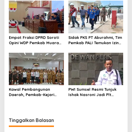
Empat Fraksi DPRD Soroti
Sidak PKS PT Aburahmi, Tim
Opini WDP Pemkab Muara
Pemkab PALI Temukan Izin
Enim, Desak Perbaikan Tata
Operasional Belum Kelar
Kelola Keuangan
Kawal Pembangunan
PWI Sumsel Resmi Tunjuk
Daerah, Pemkab-Kejari
Ishak Nasroni Jadi Plt
Muara Enim Teken MoU
Ketua PWI OKU Selatan
Pendampingan Hukum
Tinggalkan Balasan