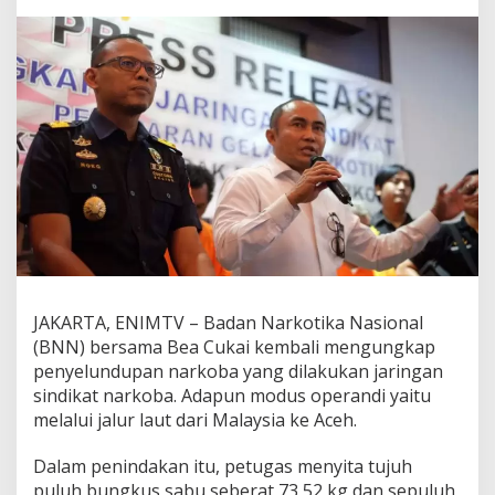
C
u
k
a
i
G
a
g
a
l
k
a
n
P
e
r
JAKARTA, ENIMTV – Badan Narkotika Nasional
e
d
(BNN) bersama Bea Cukai kembali mengungkap
a
penyelundupan narkoba yang dilakukan jaringan
r
sindikat narkoba. Adapun modus operandi yaitu
a
melalui jalur laut dari Malaysia ke Aceh.
n
7
3
Dalam penindakan itu, petugas menyita tujuh
,
puluh bungkus sabu seberat 73,52 kg dan sepuluh