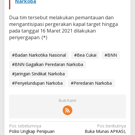
Narkoba
Dua tim tersebut melakukan pemantauan dan
mengantisipasi pergerakan kapal target hingga
pada tanggal 16 Maret 2021 dilakukan
penyergapan. (*)
#Badan Narkotika Nasional
#Bea Cukai
#BNN
#BNN Gagalkan Peredaran Narkoba
#Jaringan Sindikat Narkoba
#Penyelundupan Narkoba
#Peredaran Narkoba
Ikuti Kami
N
Pos sebelumnya
Pos berikutnya
Polisi Ungkap Penipuan
Buka Munas APKASI,