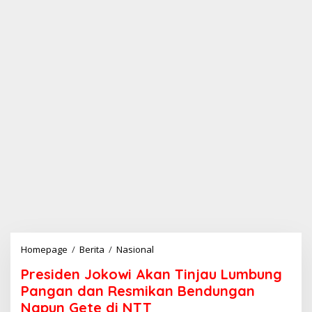
Homepage
/
Berita
/
Nasional
P
r
Presiden Jokowi Akan Tinjau Lumbung
e
s
Pangan dan Resmikan Bendungan
i
Napun Gete di NTT