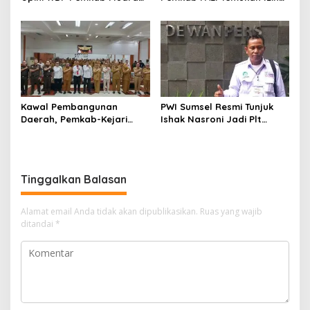
Enim, Desak Perbaikan Tata
Operasional Belum Kelar
Kelola Keuangan
Kawal Pembangunan
PWI Sumsel Resmi Tunjuk
Daerah, Pemkab-Kejari
Ishak Nasroni Jadi Plt
Muara Enim Teken MoU
Ketua PWI OKU Selatan
Pendampingan Hukum
Tinggalkan Balasan
Alamat email Anda tidak akan dipublikasikan.
Ruas yang wajib
ditandai
*