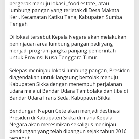
g
bergerak menuju lokasi _food estate_ atau
P
lumbung pangan yang terletak di Desa Makata
a
Keri, Kecamatan Katiku Tana, Kabupaten Sumba
n
g
Tengah.
a
n
Di lokasi tersebut Kepala Negara akan melakukan
d
peninjauan area lumbung pangan padi yang
a
menjadi program jangka panjang pemerintah
n
R
untuk Provinsi Nusa Tenggara Timur.
e
s
Selepas meninjau lokasi lumbung pangan, Presiden
m
diagendakan untuk langsung bertolak menuju
i
Kabupaten Sikka dengan menempuh perjalanan
k
a
udara melalui Bandar Udara Tambolaka dan tiba di
n
Bandar Udara Frans Seda, Kabupaten Sikka.
B
e
Bendungan Napun Gete akan menjadi destinasi
n
Presiden di Kabupaten Sikka di mana Kepala
d
u
Negara akan meresmikan sekaligus meninjau
n
bendungan yang telah dibangun sejak tahun 2016
g
tersebut.