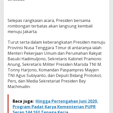
a
n
N
a
p
Selepas rangkaian acara, Presiden bersama
u
rombongan terbatas akan langsung kembali
n
menuju Jakarta.
G
e
Turut serta dalam keberangkatan Presiden menuju
t
e
Provinsi Nusa Tenggara Timur di antaranya ialah
d
Menteri Pekerjaan Umum dan Perumahan Rakyat
i
Basuki Hadimuljono, Sekretaris Kabinet Pramono
N
Anung, Sekretaris Militer Presiden Marsda TNI M.
T
T
Tonny Harjono, Komandan Paspampres Mayjen
TNI Agus Subiyanto, dan Deputi Bidang Protokol,
Pers, dan Media Sekretariat Presiden Bey
Machmudin.
Baca juga:
Hingga Pertengahan Juni 2020,
Program Padat Karya Kementerian PUPR
Serap 144.163 Tenaga Kerja