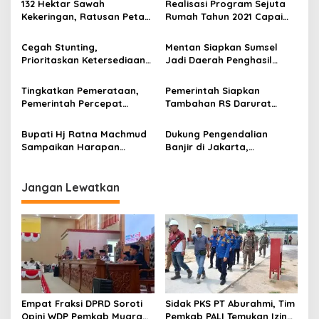
a
132 Hektar Sawah
Realisasi Program Sejuta
s
Kekeringan, Ratusan Petani
Rumah Tahun 2021 Capai
Terdampak
1,11 Juta Unit
i
Cegah Stunting,
Mentan Siapkan Sumsel
p
Prioritaskan Ketersediaan
Jadi Daerah Penghasil
Air Bersih dan Sanitasi
Tanaman Porang Hingga
o
yang Baik
Tembus Pasar Dunia
Tingkatkan Pemerataan,
Pemerintah Siapkan
s
Pemerintah Percepat
Tambahan RS Darurat
Pembangunan
COVID-19 di Tujuh Kawasan
Infrastruktur Papua dan
Perkotaan
Bupati Hj Ratna Machmud
Dukung Pengendalian
Papua Barat
Sampaikan Harapan
Banjir di Jakarta,
Masyarakat Mura Kepada
Bendungan Ciawi
Mentan
Ditargetkan Rampung Juli
2021
Jangan Lewatkan
Empat Fraksi DPRD Soroti
Sidak PKS PT Aburahmi, Tim
Opini WDP Pemkab Muara
Pemkab PALI Temukan Izin