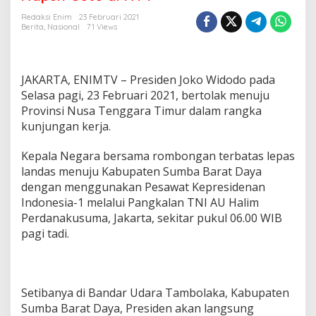
d
e
Redaksi Enim
23 Februari 2021
n
Berita
,
Nasional
71 Views
J
o
k
o
JAKARTA, ENIMTV – Presiden Joko Widodo pada
w
Selasa pagi, 23 Februari 2021, bertolak menuju
i
Provinsi Nusa Tenggara Timur dalam rangka
A
kunjungan kerja.
k
a
n
Kepala Negara bersama rombongan terbatas lepas
T
landas menuju Kabupaten Sumba Barat Daya
i
dengan menggunakan Pesawat Kepresidenan
n
Indonesia-1 melalui Pangkalan TNI AU Halim
j
a
Perdanakusuma, Jakarta, sekitar pukul 06.00 WIB
u
pagi tadi.
L
u
m
b
Setibanya di Bandar Udara Tambolaka, Kabupaten
u
n
Sumba Barat Daya, Presiden akan langsung