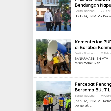
Bendungan Napu
Berita
,
Nasional
|
23 Febr
JAKARTA, ENIMTV – Presi
Kementerian PUP
di Barabai Kalim
Berita
,
Nasional
|
18 Febr
BANJARMASIN, ENIMTV –
terus melakukan
Percepat Penang
Bersama BUJT L
Berita
,
Nasional
|
9 Febru
JAKARTA, ENIMTV – Kem
bergerak