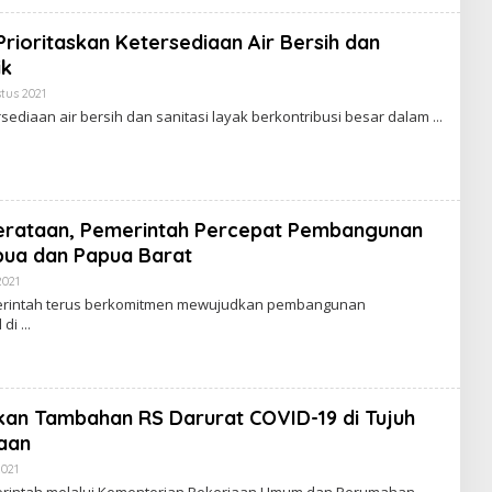
Prioritaskan Ketersediaan Air Bersih dan
ik
tus 2021
O
L
sediaan air bersih dan sanitasi layak berkontribusi besar dalam
E
H
R
E
D
A
K
erataan, Pemerintah Percepat Pembangunan
S
I
apua dan Papua Barat
E
N
2021
O
I
L
erintah terus berkomitmen mewujudkan pembangunan
M
E
l di
H
R
E
D
A
K
kan Tambahan RS Darurat COVID-19 di Tujuh
S
I
aan
E
N
2021
O
I
L
erintah melalui Kementerian Pekerjaan Umum dan Perumahan