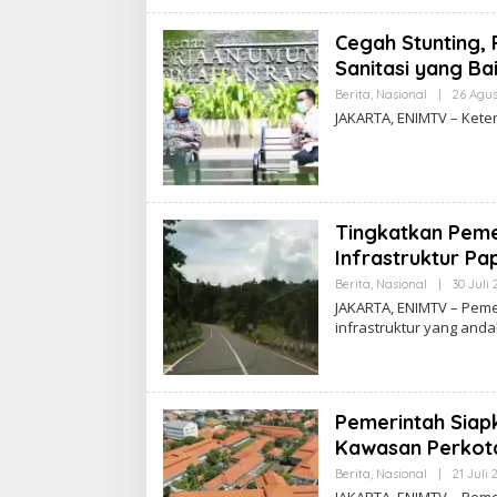
Cegah Stunting, 
Sanitasi yang Ba
Berita
,
Nasional
|
26 Agus
JAKARTA, ENIMTV – Keter
Tingkatkan Pem
Infrastruktur P
Berita
,
Nasional
|
30 Juli 
JAKARTA, ENIMTV – Pem
infrastruktur yang anda
Pemerintah Siap
Kawasan Perkot
Berita
,
Nasional
|
21 Juli 
JAKARTA, ENIMTV – Pem