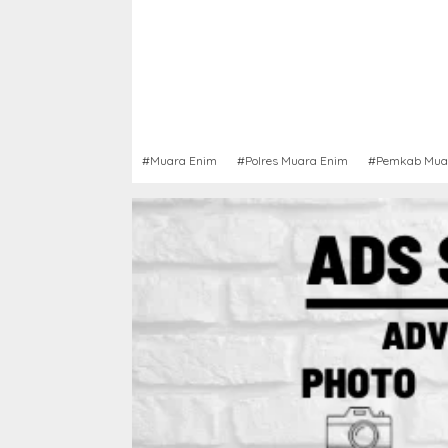
#Muara Enim
#Polres Muara Enim
#Pemkab Mua