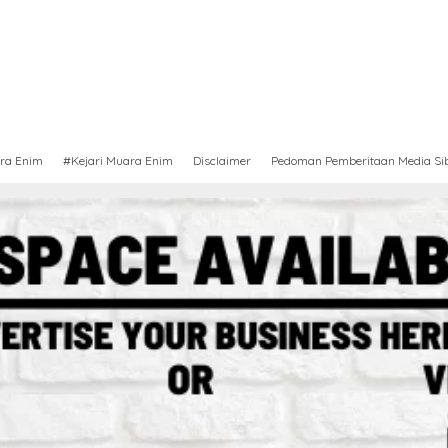
ra Enim
#Kejari Muara Enim
Disclaimer
Pedoman Pemberitaan Media Si