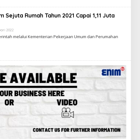
K
S
I
m Sejuta Rumah Tahun 2021 Capai 1,11 Juta
E
N
I
ari 2022
O
M
L
erintah melalui Kementerian Pekerjaan Umum dan Perumahan
E
H
R
E
D
A
K
S
I
E
N
I
M