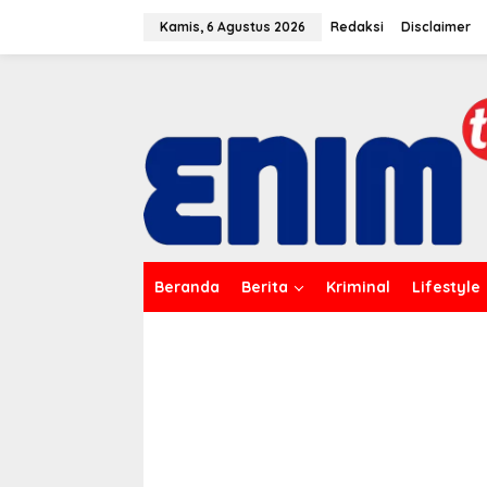
L
e
Kamis, 6 Agustus 2026
Redaksi
Disclaimer
w
a
t
i
k
e
k
o
n
t
e
n
Beranda
Berita
Kriminal
Lifestyle