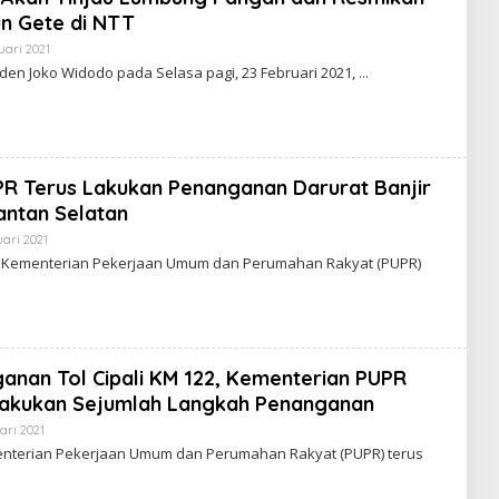
I
n Gete di NTT
E
N
uari 2021
O
I
L
den Joko Widodo pada Selasa pagi, 23 Februari 2021,
M
E
H
R
E
D
A
K
R Terus Lakukan Penanganan Darurat Banjir
S
I
antan Selatan
E
N
uari 2021
O
I
L
 Kementerian Pekerjaan Umum dan Perumahan Rakyat (PUPR)
M
E
H
R
E
D
A
K
anan Tol Cipali KM 122, Kementerian PUPR
S
I
akukan Sejumlah Langkah Penanganan
E
N
ari 2021
O
I
L
enterian Pekerjaan Umum dan Perumahan Rakyat (PUPR) terus
M
E
H
R