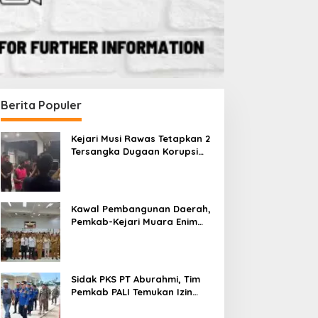
Berita Populer
Kejari Musi Rawas Tetapkan 2
Tersangka Dugaan Korupsi
Dana PSR, Selamatkan Uang
Negara Rp1,26 Miliar
Kawal Pembangunan Daerah,
Pemkab-Kejari Muara Enim
Teken MoU Pendampingan
Hukum
Berita
,
Nasional
Sidak PKS PT Aburahmi, Tim
Dukung Pemulihan Ekonomi Nas
Pemkab PALI Temukan Izin
Operasional Belum Kelar