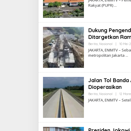
Rakyat (PUPR)
Dukung Pengendal
Ditargetkan Ram
Berita
,
Nasional
|
10 Mei 
JAKARTA, ENIMTV – Seb
metropolitan Jakarta
Jalan Tol Banda 
Dioperasikan
Berita
,
Nasional
|
12 Mare
JAKARTA, ENIMTV – Setel
Presiden Jokowi