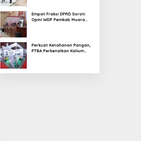
Tol Siap Beroperasi
 Juli 2020
Empat Fraksi DPRD Soroti
Opini WDP Pemkab Muara
Enim, Desak Perbaikan Tata
Kelola Keuangan
Perkuat Ketahanan Pangan,
PTBA Perkenalkan Kalium
Humat ‘BA Grow’ di
idak PKS PT Aburahmi, Tim
Kawal Pembangunan
Inagritech 2026
emkab PALI Temukan Izin
Daerah, Pemkab-Kejari
perasional Belum Kelar
Muara Enim Teken MoU
Pendampingan Hukum