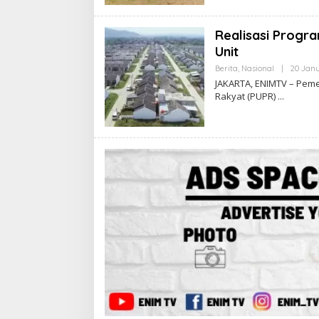
Realisasi Progra
Unit
Berita
,
Nasional
|
20 Janu
JAKARTA, ENIMTV – Pem
Rakyat (PUPR)