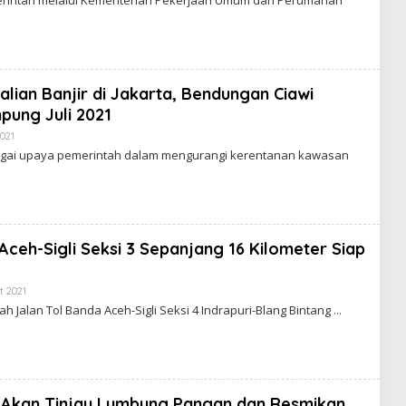
M
E
H
R
E
D
A
K
ian Banjir di Jakarta, Bendungan Ciawi
S
I
pung Juli 2021
E
N
2021
O
I
L
agai upaya pemerintah dalam mengurangi kerentanan kawasan
M
E
H
R
E
D
A
K
Aceh-Sigli Seksi 3 Sepanjang 16 Kilometer Siap
S
I
E
N
t 2021
O
I
L
ah Jalan Tol Banda Aceh-Sigli Seksi 4 Indrapuri-Blang Bintang
M
E
H
R
E
D
A
K
 Akan Tinjau Lumbung Pangan dan Resmikan
S