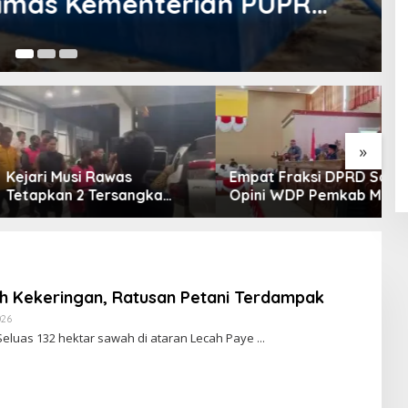
mas Kementerian PUPR
20
»
 Musi Rawas
Empat Fraksi DPRD Soroti
S
an 2 Tersangka
Opini WDP Pemkab Muara
P
 Korupsi Dana PSR,
Enim, Desak Perbaikan
O
tkan Uang Negara
Tata Kelola Keuangan
Miliar
h Kekeringan, Ratusan Petani Terdampak
026
O
L
eluas 132 hektar sawah di ataran Lecah Paye
E
H
R
E
D
A