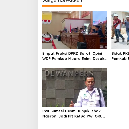
Empat Fraksi DPRD Soroti Opini
Sidak PK
WDP Pemkab Muara Enim, Desak
Pemkab P
Perbaikan Tata Kelola Keuangan
Operasio
PWI Sumsel Resmi Tunjuk Ishak
Nasroni Jadi Plt Ketua PWI OKU
Selatan