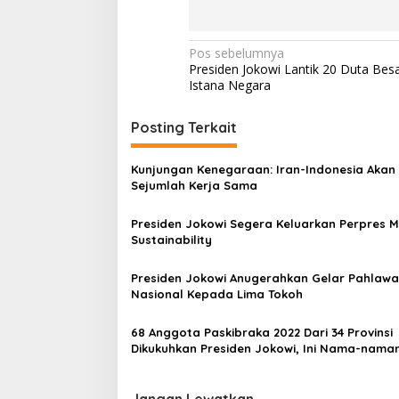
a
n
N
Pos sebelumnya
Presiden Jokowi Lantik 20 Duta Bes
a
Istana Negara
v
i
Posting Terkait
g
Kunjungan Kenegaraan: Iran-Indonesia Akan
a
Sejumlah Kerja Sama
s
Presiden Jokowi Segera Keluarkan Perpres 
i
Sustainability
p
o
Presiden Jokowi Anugerahkan Gelar Pahlaw
Nasional Kepada Lima Tokoh
s
68 Anggota Paskibraka 2022 Dari 34 Provinsi
Dikukuhkan Presiden Jokowi, Ini Nama-nama
Jangan Lewatkan