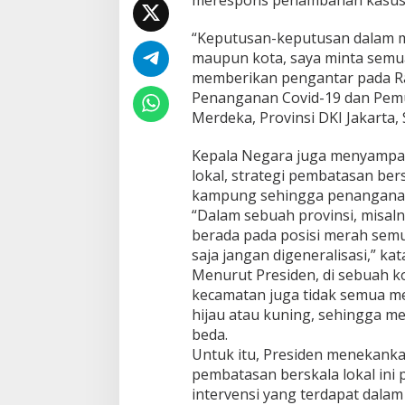
s
i
“Keputusan-keputusan dalam m
s
maupun kota, saya minta semuan
L
o
memberikan pengantar pada R
k
Penanganan Covid-19 dan Pemul
a
Merdeka, Provinsi DKI Jakarta, 
l
,
Kepala Negara juga menyampaik
P
r
lokal, strategi pembatasan ber
e
kampung sehingga penangananny
s
“Dalam sebuah provinsi, misal
i
berada pada posisi merah sem
d
e
saja jangan digeneralisasi,” kat
n
Menurut Presiden, di sebuah k
M
kecamatan juga tidak semua m
i
hijau atau kuning, sehingga 
n
beda.
t
a
Untuk itu, Presiden menekankan
S
pembatasan berskala lokal ini 
e
intervensi yang terdapat dalam
m