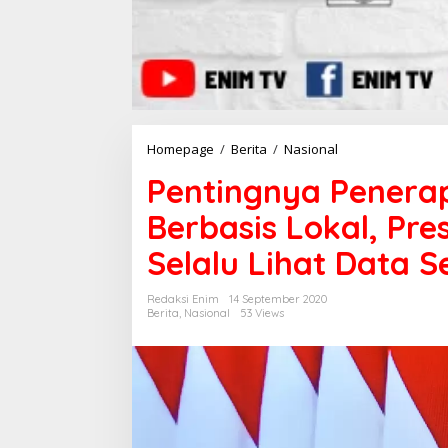
Homepage
/
Berita
/
Nasional
P
e
Pentingnya Penerap
n
t
Berbasis Lokal, Pr
i
n
Selalu Lihat Data 
g
n
y
Redaksi Enim
14 September 2020
a
Berita
,
Nasional
53 Views
P
e
n
e
r
a
p