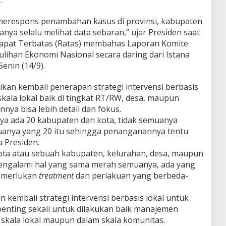
erespons penambahan kasus di provinsi, kabupaten
ya selalu melihat data sebaran,” ujar Presiden saat
apat Terbatas (Ratas) membahas Laporan Komite
ihan Ekonomi Nasional secara daring dari Istana
Senin (14/9).
an kembali penerapan strategi intervensi berbasis
skala lokal baik di tingkat RT/RW, desa, maupun
a bisa lebih detail dan fokus.
nya ada 20 kabupaten dan kota, tidak semuanya
uanya yang 20 itu sehingga penanganannya tentu
a Presiden.
ota atau sebuah kabupaten, kelurahan, desa, maupun
engalami hal yang sama merah semuanya, ada yang
memerlukan
treatment
dan perlakuan yang berbeda-
 kembali strategi intervensi berbasis lokal untuk
penting sekali untuk dilakukan baik manajemen
 skala lokal maupun dalam skala komunitas.