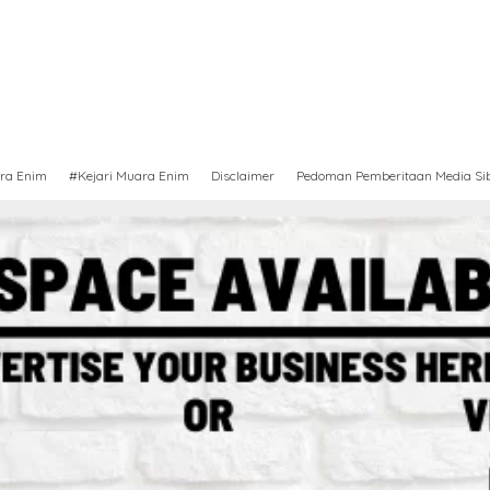
ra Enim
#Kejari Muara Enim
Disclaimer
Pedoman Pemberitaan Media Si