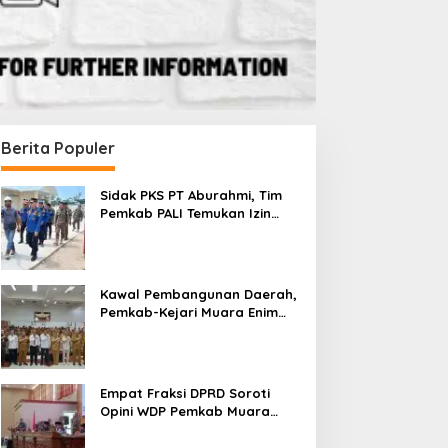
Berita Populer
Sidak PKS PT Aburahmi, Tim
Pemkab PALI Temukan Izin
Operasional Belum Kelar
Kawal Pembangunan Daerah,
Pemkab-Kejari Muara Enim
Teken MoU Pendampingan
Hukum
Empat Fraksi DPRD Soroti
Opini WDP Pemkab Muara
Enim, Desak Perbaikan Tata
Kelola Keuangan