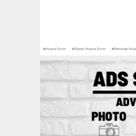
#Muara Enim
#Polres Muara Enim
#Pemkab Mua