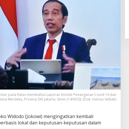
gantar pada Ratas membahas Laporan Komite Penanganan Covid-19 dan
ana Merdeka, Provinsi DKI Jakarta, Senin (14/9/20). (Dok. Humas Setkab)
oko Widodo (Jokowi) mengingatkan kembali
 berbasis lokal dan keputusan-keputusan dalam
.