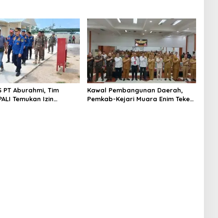
S PT Aburahmi, Tim
Kawal Pembangunan Daerah,
ALI Temukan Izin
Pemkab-Kejari Muara Enim Teken
nal Belum Kelar
MoU Pendampingan Hukum