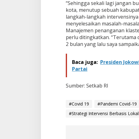
“Sehingga sekali lagi jangan 
u
a
kota, menutup sebuah kabupate
n
langkah-langkah intervensinya i
y
menyelesaikan masalah-masalah 
a
Manajemen penanganan klaster-
S
perlu ditingkatkan. “Terutama d
e
l
2 bulan yang lalu saya sampaikan
a
l
u
Baca juga:
Presiden Jokowi
L
Partai
i
h
a
Sumber: Setkab RI
t
D
a
#Covid 19
#Pandemi Covid-19
t
a
#Strategi Intervensi Berbasis Lokal
S
e
b
a
r