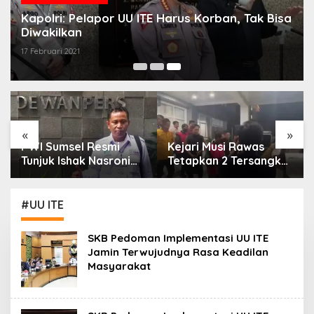
Kapolri: Pelapor UU ITE Harus Korban, Tak Bisa
Diwakilkan
17 Februari 2021
«
»
PWI Sumsel Resmi
Kejari Musi Rawas
Tunjuk Ishak Nasroni
Tetapkan 2 Tersangka
Jadi Plt Ketua PWI
Dugaan Korupsi Dana
OKU Selatan
PSR, Selamatkan Uang
Negara Rp1,26 Miliar
#UU ITE
SKB Pedoman Implementasi UU ITE
Jamin Terwujudnya Rasa Keadilan
Masyarakat