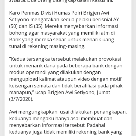
P
r
Karo Penmas Divisi Humas Polri Brigjen Awi
o
v
Setiyono mengatakan kedua pelaku berisnial AY
o
(50) dan IS (35). Mereka menyebarkan informasi
k
bohong agar masyarakat yang memiliki atm di
a
Bank yang mereka sebar untuk menarik uang
s
tunai di rekening masing-masing.
i
N
a
“Kedua tersangka tersebut melakukan provokasi
s
untuk menarik dana pada beberapa bank dengan
a
modus operandi yang dilakukan dengan
b
mengupload kalimat ataupun video dengan motif
a
h
keisengan semata dan tidak berafiliasi pada pihak
T
manapun,” ucap Brigjen Awi Setiyono, Jumat
a
(3/7/2020).
r
i
Awi mengungkapkan, usai dilakukan penangkapan,
k
U
keduanya mengaku hanya asal membuat dan
a
menyebarkan informasi tersebut. Padahal
n
keduanya juga tidak memiliki rekening bank yang
g