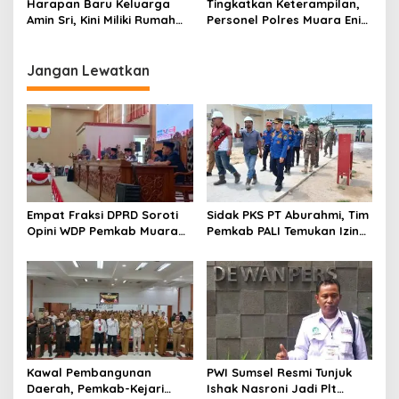
Harapan Baru Keluarga
Tingkatkan Keterampilan,
Amin Sri, Kini Miliki Rumah
Personel Polres Muara Enim
Layak Huni dari Polres
Ikuti Sosialisasi Literasi
Muara Enim
Digital
Jangan Lewatkan
Empat Fraksi DPRD Soroti
Sidak PKS PT Aburahmi, Tim
Opini WDP Pemkab Muara
Pemkab PALI Temukan Izin
Enim, Desak Perbaikan Tata
Operasional Belum Kelar
Kelola Keuangan
Kawal Pembangunan
PWI Sumsel Resmi Tunjuk
Daerah, Pemkab-Kejari
Ishak Nasroni Jadi Plt