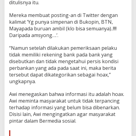
ditulisnya itu.
T
u
n
Mereka membuat posting-an di Twitter dengan
a
kalimat ‘Yg punya simpenan di Bukopin, BTN,
i
Mayapada buruan ambil (klo bisa semuanya)..!!!!
d
Daripada amsyong….’.
i
B
a
“Namun setelah dilakukan pemeriksaan pelaku
n
tidak memiliki rekening bank pada bank yang
k
disebutkan dan tidak mengetahui persis kondisi
perbankan yang ada pada saat ini, maka berita
tersebut dapat dikategorikan sebagai hoax,”
ungkapnya.
Awi menegaskan bahwa informasi itu adalah hoax.
Awi meminta masyarakat untuk tidak terpancing
terhadap informasi yang belum bisa dibenarkan.
Disisi lain, Awi mengingatkan agar masyarakat
pintar dalam Bermedia sosial.