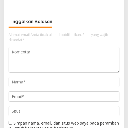
Muara Enim Teken MoU
Ketua PWI OKU Selatan
Pendampingan Hukum
Tinggalkan Balasan
Alamat email Anda tidak akan dipublikasikan.
Ruas yang wajib
ditandai
*
Simpan nama, email, dan situs web saya pada peramban