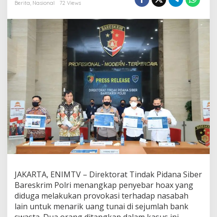
i
Berita
,
Nasional
72 Views
m
T
a
n
g
k
a
p
P
e
n
y
e
b
a
r
H
o
a
JAKARTA, ENIMTV – Direktorat Tindak Pidana Siber
x
Bareskrim Polri menangkap penyebar hoax yang
y
a
diduga melakukan provokasi terhadap nasabah
n
lain untuk menarik uang tunai di sejumlah bank
g
swasta. Dua orang ditangkap dalam kasus ini.