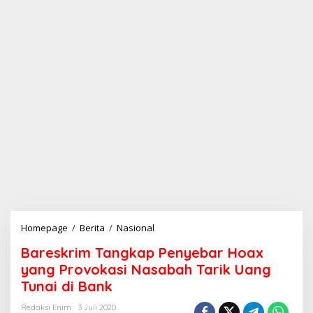
Homepage
/
Berita
/
Nasional
B
a
Bareskrim Tangkap Penyebar Hoax
r
e
yang Provokasi Nasabah Tarik Uang
s
Tunai di Bank
k
r
Redaksi Enim
3 Juli 2020