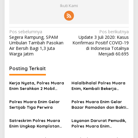
Ikuti Kami
N
Pos sebelumnya
Pos berikutnya
Segera Rampung, SPAM
Update 3 Juli 2020: Kasus
a
Umbulan Tambah Pasokan
Konfirmasi Positif COVID-19
v
Air Bersih Bagi 1,3 Juta
di Indonesia Totalnya
Warga Jatim
Menjadi 60.695
i
g
Posting Terkait
a
s
Kerja Nyata, Polres Muara
Halalbihalal Polres Muara
Enim Serahkan 2 Mobil
Enim, Kembali Bekerja
i
Kasus Pencurian kepada
Bawa Semangat Baru
p
Korban
Polres Muara Enim Gelar
Polres Muara Enim Gelar
Sertijab Tiga Perwira
Bazar Ramadan dan Bakti
o
Sosial Serentak
s
Satreskrim Polres Muara
Layanan Darurat Pemudik,
Enim Ungkap Komplotan
Polres Muara Enim
Curanmor, Pelaku Beraksi
Sosialisasikan Hotline
di 12 TKP
Mudik Polri “110”