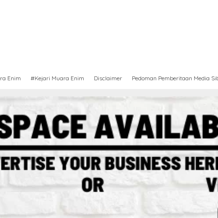
ra Enim
#Kejari Muara Enim
Disclaimer
Pedoman Pemberitaan Media Si