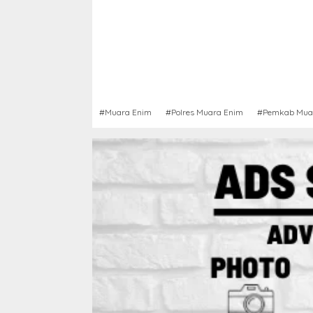
#Muara Enim
#Polres Muara Enim
#Pemkab Mua