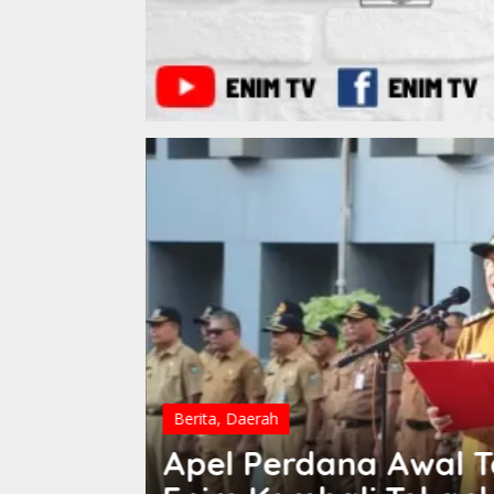
Berita
,
Daerah
ti Muara
Tak Hanya Gaji THR 