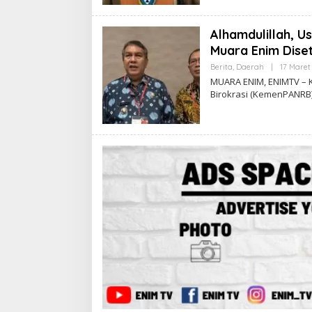
Alhamdulillah, 
Muara Enim Dis
Berita
,
Daerah
|
17 Maret
MUARA ENIM, ENIMTV – 
Birokrasi (KemenPANRB