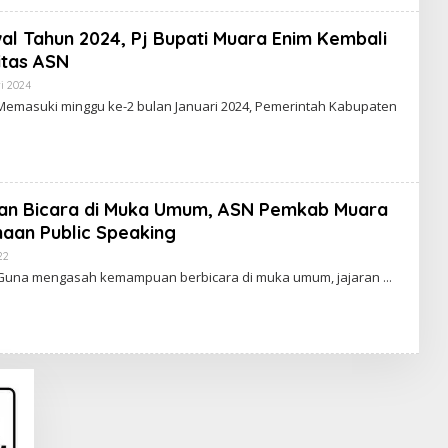
al Tahun 2024, Pj Bupati Muara Enim Kembali
itas ASN
i 2024
O
L
emasuki minggu ke-2 bulan Januari 2024, Pemerintah Kabupaten
E
H
R
E
D
A
K
an Bicara di Muka Umum, ASN Pemkab Muara
S
I
naan Public Speaking
E
N
22
O
I
L
 Guna mengasah kemampuan berbicara di muka umum, jajaran
M
E
H
R
E
D
A
K
S
I
E
N
I