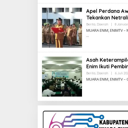
Apel Perdana Aw
Tekankan Netral
Berita
,
Daerah
|
8 Januar
MUARA ENIM, ENIMTV – M
Asah Keterampil
Enim Ikuti Pembi
Berita
,
Daerah
|
6 Juli 20
MUARA ENIM, ENIMTV –