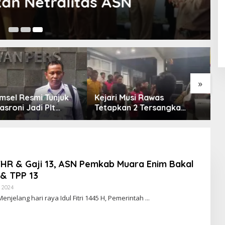
rima TPP THR & TPP 13
»
ri Musi Rawas
Empat Fraksi DPRD Soroti
pkan 2 Tersangka
Opini WDP Pemkab Muara
an Korupsi Dana PSR,
Enim, Desak Perbaikan
matkan Uang Negara
Tata Kelola Keuangan
6 Miliar
THR & Gaji 13, ASN Pemkab Muara Enim Bakal
& TPP 13
 2024
O
L
njelang hari raya Idul Fitri 1445 H, Pemerintah
E
H
R
E