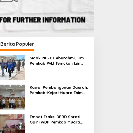
Berita Populer
Sidak PKS PT Aburahmi, Tim
Pemkab PALI Temukan Izin
Operasional Belum Kelar
Kawal Pembangunan Daerah,
Pemkab-Kejari Muara Enim
Teken MoU Pendampingan
Hukum
Empat Fraksi DPRD Soroti
Opini WDP Pemkab Muara
Enim, Desak Perbaikan Tata
Kelola Keuangan