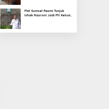
PWI Sumsel Resmi Tunjuk
Ishak Nasroni Jadi Plt Ketua
PWI OKU Selatan
Sidak PKS PT Aburahmi, Tim
Kawal Pembangunan
Pemkab PALI Temukan Izin
Daerah, Pemkab-Kejari
Operasional Belum Kelar
Muara Enim Teken MoU
Pendampingan Hukum