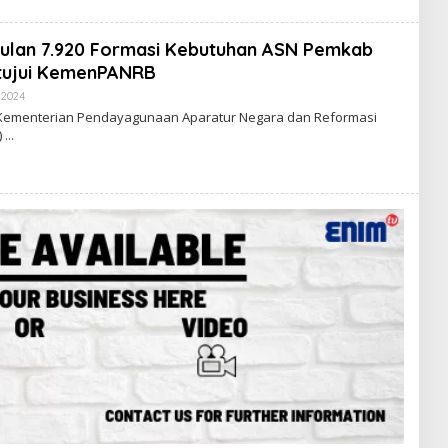
D
A
K
Usulan 7.920 Formasi Kebutuhan ASN Pemkab
S
I
etujui KemenPANRB
E
N
 2024
O
I
L
Kementerian Pendayagunaan Aparatur Negara dan Reformasi
M
E
)
H
R
E
D
A
K
S
I
E
N
I
M