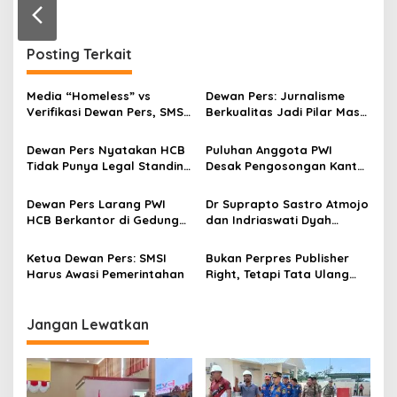
r
a
n
Posting Terkait
Media “Homeless” vs
Dewan Pers: Jurnalisme
Verifikasi Dewan Pers, SMSI
Berkualitas Jadi Pilar Masa
Dorong Regulasi Pers Lebih
Depan Damai dan Adil
Adaptif di Era Digital
Dewan Pers Nyatakan HCB
Puluhan Anggota PWI
Tidak Punya Legal Standing
Desak Pengosongan Kantor
Lagi, Ketum PWI
Pusat di Gedung Dewan
Zulmansyah Sekedang
Pers
Dewan Pers Larang PWI
Dr Suprapto Sastro Atmojo
Berterima Kasih
HCB Berkantor di Gedung
dan Indriaswati Dyah
Dewan Pers
Saptaningrum PhD Terpilih
sebagai Ketua dan Wakil
Ketua Dewan Pers: SMSI
Bukan Perpres Publisher
Ketua Komite Publisher
Harus Awasi Pemerintahan
Right, Tetapi Tata Ulang
Rights
Pers Indonesia Dengan
Perpu
Jangan Lewatkan