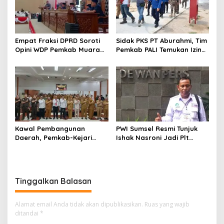
Empat Fraksi DPRD Soroti
Sidak PKS PT Aburahmi, Tim
Opini WDP Pemkab Muara
Pemkab PALI Temukan Izin
Enim, Desak Perbaikan Tata
Operasional Belum Kelar
Kelola Keuangan
Kawal Pembangunan
PWI Sumsel Resmi Tunjuk
Daerah, Pemkab-Kejari
Ishak Nasroni Jadi Plt
Muara Enim Teken MoU
Ketua PWI OKU Selatan
Pendampingan Hukum
Tinggalkan Balasan
Alamat email Anda tidak akan dipublikasikan.
Ruas yang wajib
ditandai
*