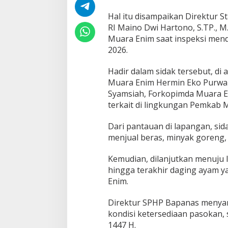
k
a
Hal itu disampaikan Direktur 
t
RI Maino Dwi Hartono, S.TP., 
T
Muara Enim saat inspeksi mend
i
2026.
d
a
k
Hadir dalam sidak tersebut, d
P
Muara Enim Hermin Eko Purwan
a
Syamsiah, Forkopimda Muara En
n
terkait di lingkungan Pemkab 
i
c
B
Dari pantauan di lapangan, sid
u
menjual beras, minyak goreng, 
y
i
Kemudian, dilanjutkan menuju 
n
hingga terakhir daging ayam y
g
Enim.
Direktur SPHP Bapanas menyam
kondisi ketersediaan pasokan, 
1447 H.