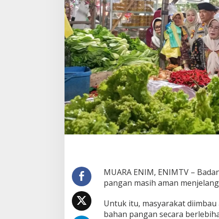
n
A
m
a
n
,
B
a
p
a
n
a
s
I
m
b
a
u
M
a
MUARA ENIM, ENIMTV – Badan 
s
pangan masih aman menjelang ha
y
a
Untuk itu, masyarakat diimbau
r
bahan pangan secara berlebiha
a