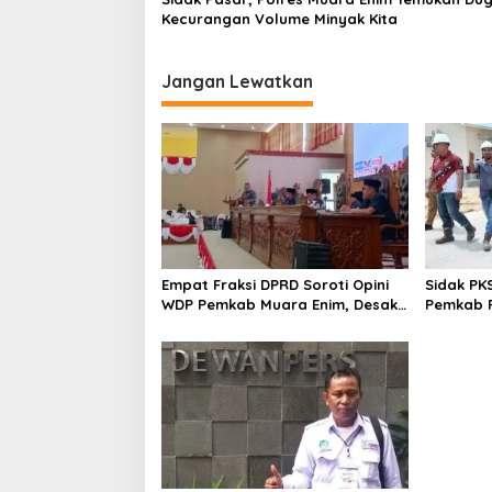
i
Kecurangan Volume Minyak Kita
p
o
Jangan Lewatkan
s
Empat Fraksi DPRD Soroti Opini
Sidak PK
WDP Pemkab Muara Enim, Desak
Pemkab P
Perbaikan Tata Kelola Keuangan
Operasio