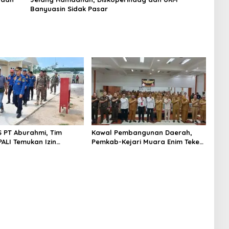
Banyuasin Sidak Pasar
S PT Aburahmi, Tim
Kawal Pembangunan Daerah,
ALI Temukan Izin
Pemkab-Kejari Muara Enim Teken
nal Belum Kelar
MoU Pendampingan Hukum