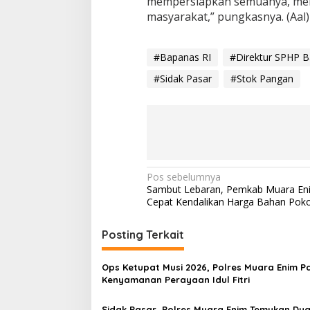
mempersiapkan semuanya, meng
masyarakat,” pungkasnya. (Aal)
#Bapanas RI
#Direktur SPHP 
#Sidak Pasar
#Stok Pangan
N
Pos sebelumnya
Sambut Lebaran, Pemkab Muara En
a
Cepat Kendalikan Harga Bahan Pok
v
i
Posting Terkait
g
Ops Ketupat Musi 2026, Polres Muara Enim P
a
Kenyamanan Perayaan Idul Fitri
s
Sidak Pasar, Polres Muara Enim Temukan Du