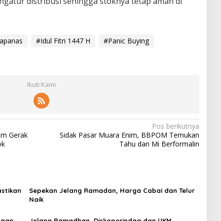
atur distribusi sehingga stoknya tetap aman di
Bapanas
#Idul Fitri 1447 H
#Panic Buying
Ikuti Kami
Pos berikutnya
im Gerak
Sidak Pasar Muara Enim, BBPOM Temukan
ok
Tahu dan Mi Berformalin
astikan
Sepekan Jelang Ramadan, Harga Cabai dan Telur
Naik
gaan
Jelang Ramadhan, Diskoperindag dan UKM