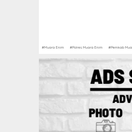
#Muara Enim
#Polres Muara Enim
#Pemkab Mua