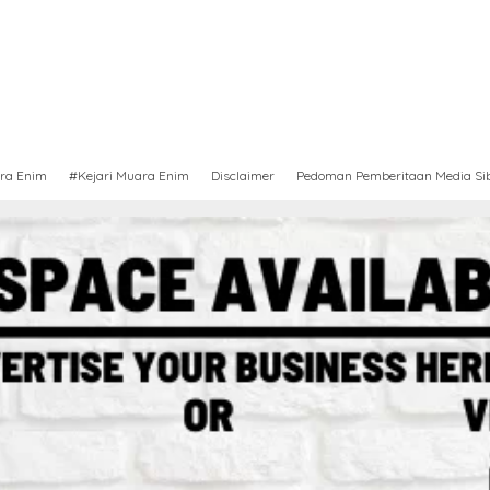
ra Enim
#Kejari Muara Enim
Disclaimer
Pedoman Pemberitaan Media Si