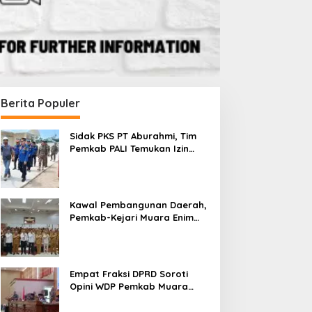
Berita Populer
Sidak PKS PT Aburahmi, Tim
Pemkab PALI Temukan Izin
Operasional Belum Kelar
Kawal Pembangunan Daerah,
Pemkab-Kejari Muara Enim
Teken MoU Pendampingan
Hukum
Empat Fraksi DPRD Soroti
Opini WDP Pemkab Muara
Enim, Desak Perbaikan Tata
Kelola Keuangan