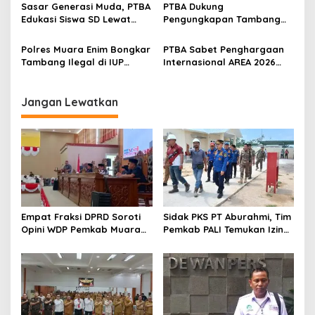
Festival 2026
Sasar Generasi Muda, PTBA
PTBA Dukung
Edukasi Siswa SD Lewat
Pengungkapan Tambang
Green School
Batubara Ilegal di Wilayah
IUP Perseroan
Polres Muara Enim Bongkar
PTBA Sabet Penghargaan
Tambang Ilegal di IUP
Internasional AREA 2026
PTBA, Negara Rugi Rp95,9
Lewat Program Desa
Miliar
Impian
Jangan Lewatkan
Empat Fraksi DPRD Soroti
Sidak PKS PT Aburahmi, Tim
Opini WDP Pemkab Muara
Pemkab PALI Temukan Izin
Enim, Desak Perbaikan Tata
Operasional Belum Kelar
Kelola Keuangan