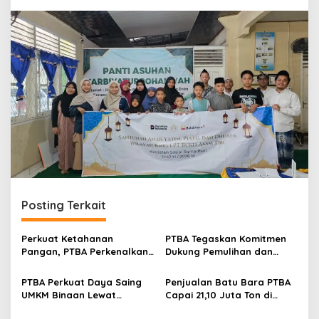
n
Posting Terkait
Perkuat Ketahanan
PTBA Tegaskan Komitmen
Pangan, PTBA Perkenalkan
Dukung Pemulihan dan
Kalium Humat ‘BA Grow’ di
Kelestarian Ekosistem
Inagritech 2026
Sungai
PTBA Perkuat Daya Saing
Penjualan Batu Bara PTBA
UMKM Binaan Lewat
Capai 21,10 Juta Ton di
Partisipasi di INACRAFT
Semester I 2026