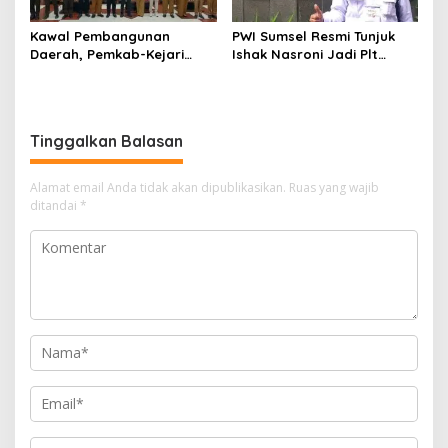
Kawal Pembangunan
PWI Sumsel Resmi Tunjuk
Daerah, Pemkab-Kejari
Ishak Nasroni Jadi Plt
Muara Enim Teken MoU
Ketua PWI OKU Selatan
Pendampingan Hukum
Tinggalkan Balasan
Alamat email Anda tidak akan dipublikasikan.
Ruas yang wajib
ditandai
*