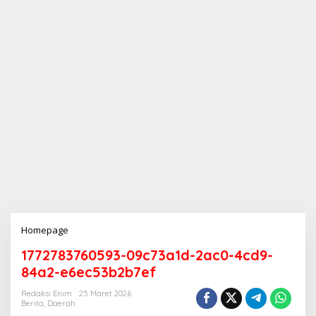
Homepage
L
a
1772783760593-09c73a1d-2ac0-4cd9-
m
p
84a2-e6ec53b2b7ef
i
r
Redaksi Enim
25 Maret 2026
Berita
,
Daerah
a