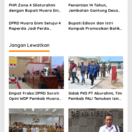
Perkokoh Persatuan dan
di Masjid Agung
PHR Zona 4 Silaturahmi
Penantian 14 Tahun,
Kawal Pembangunan
dengan Bupati Muara Enim
Jembatan Gantung Desa
dan Musi Rawas, Perkuat
Siku Diresmikan
Sinergi Dukung Ketahanan
DPRD Muara Enim Setujui 4
Bupati Edison dan Istri
Energi Nasional
Raperda Jadi Perda
Kompak Promosikan Batik
dengan Catatan
Petule di Pesona Wastra
Sumsel 2026
Jangan Lewatkan
Empat Fraksi DPRD Soroti
Sidak PKS PT Aburahmi, Tim
Opini WDP Pemkab Muara
Pemkab PALI Temukan Izin
Enim, Desak Perbaikan Tata
Operasional Belum Kelar
Kelola Keuangan