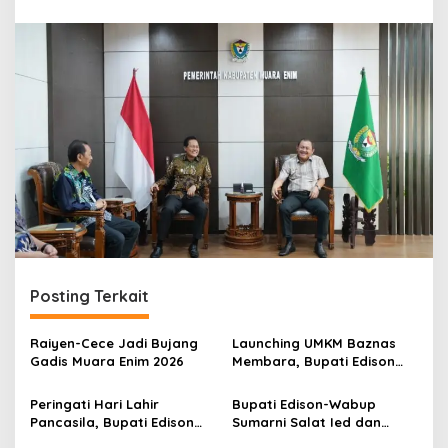
r
a
n
Posting Terkait
Raiyen-Cece Jadi Bujang
Launching UMKM Baznas
Gadis Muara Enim 2026
Membara, Bupati Edison
Serahkan Bantuan Modal
Usaha kepada 200
Peringati Hari Lahir
Bupati Edison-Wabup
Mustahik
Pancasila, Bupati Edison
Sumarni Salat Ied dan
Ajak Seluruh Elemen
Tinjau Pemotongan Kurban