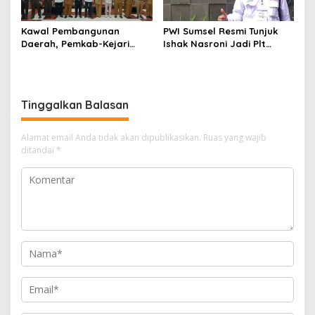
Kawal Pembangunan
PWI Sumsel Resmi Tunjuk
Daerah, Pemkab-Kejari
Ishak Nasroni Jadi Plt
Muara Enim Teken MoU
Ketua PWI OKU Selatan
Pendampingan Hukum
Tinggalkan Balasan
Alamat email Anda tidak akan dipublikasikan.
Ruas yang wajib
ditandai
*