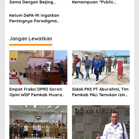
s
Sama Dengan Beijing
Kemampuan “Public
Lawyers Association
Speaking”
Ketum DePA-RI Ingatkan
Pentingnya Paradigma
“Justitia Omnibus”
Jangan Lewatkan
Empat Fraksi DPRD Soroti
Sidak PKS PT Aburahmi, Tim
Opini WDP Pemkab Muara
Pemkab PALI Temukan Izin
Enim, Desak Perbaikan Tata
Operasional Belum Kelar
Kelola Keuangan