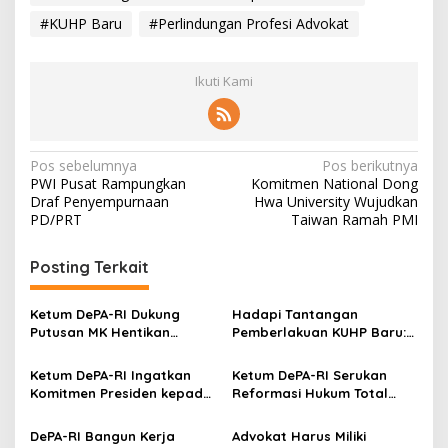
#KUHP Baru
#Perlindungan Profesi Advokat
Ikuti Kami
N
Pos sebelumnya
Pos berikutnya
PWI Pusat Rampungkan
Komitmen National Dong
a
Draf Penyempurnaan
Hwa University Wujudkan
v
PD/PRT
Taiwan Ramah PMI
i
Posting Terkait
g
a
Ketum DePA-RI Dukung
Hadapi Tantangan
s
Putusan MK Hentikan
Pemberlakuan KUHP Baru:
Kriminalisasi Wartawan
Koordinasi dan Penyamaan
i
Persepsi
Ketum DePA-RI Ingatkan
Ketum DePA-RI Serukan
p
Komitmen Presiden kepada
Reformasi Hukum Total
Para Hakim
dari Hulu ke Hilir
o
DePA-RI Bangun Kerja
Advokat Harus Miliki