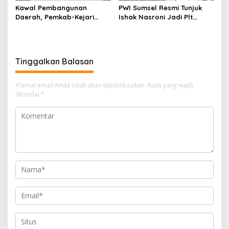
Kawal Pembangunan
PWI Sumsel Resmi Tunjuk
Daerah, Pemkab-Kejari
Ishak Nasroni Jadi Plt
Muara Enim Teken MoU
Ketua PWI OKU Selatan
Pendampingan Hukum
Tinggalkan Balasan
Alamat email Anda tidak akan dipublikasikan.
Ruas yang wajib
ditandai
*