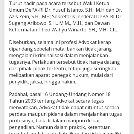
o
Turut hadir pada acara tersebut Wakil Ketua
f
Umum DePA-RI Dr. Yusuf Istanto, S.H., M.H dan Dr.
e
Azis Zein, S.H., MH; Sekretaris Jenderal DePA-RI Dr.
s
i
Sugeng Aribowo, S.H., M.M., M.H., dan Dewan
A
Kehormatan Theo Wahyu Winarto, SH., MH., CIL.
d
v
Disebutkan, selama ini profesi Advokat kerap
o
dipandang sebelah mata, bahkan tidak jarang
k
a
mengalami kriminalisasi dalam menjalankan
t
tugasnya. Perlakuan tersebut tidak hanya datang
D
dari pihak-pihak tertentu, tetapi juga seringkali
a
melibatkan aparat penegak hukum, mulai dari
l
penyidik, jaksa, hingga hakim.
a
m
K
Padahal, pasal 16 Undang-Undang Nomor 18
U
Tahun 2003 tentang Advokat secara tegas
H
menyatakan, Advokat tidak dapat dituntut secara
A
perdata maupun pidana dalam menjalankan tugas
P
B
profesinya, baik di dalam maupun di luar
a
pengadilan. Namun dalam praktik, ketentuan
r
tersebut seolah-olah diabaikan dan tidak memiliki