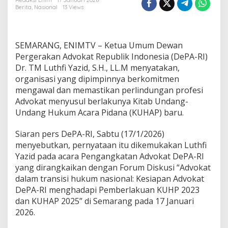
R
Redaksi Enim
17 Januari 2026
Berita
,
Nasional
13 Views
I
S
i
a
SEMARANG, ENIMTV – Ketua Umum Dewan
p
K
Pergerakan Advokat Republik Indonesia (DePA-RI)
a
Dr. TM Luthfi Yazid, S.H., LL.M menyatakan,
w
organisasi yang dipimpinnya berkomitmen
a
mengawal dan memastikan perlindungan profesi
l
Advokat menyusul berlakunya Kitab Undang-
P
e
Undang Hukum Acara Pidana (KUHAP) baru.
r
l
Siaran pers DePA-RI, Sabtu (17/1/2026)
i
menyebutkan, pernyataan itu dikemukakan Luthfi
n
Yazid pada acara Pengangkatan Advokat DePA-RI
d
u
yang dirangkaikan dengan Forum Diskusi “Advokat
n
dalam transisi hukum nasional: Kesiapan Advokat
g
DePA-RI menghadapi Pemberlakuan KUHP 2023
a
dan KUHAP 2025” di Semarang pada 17 Januari
n
P
2026.
r