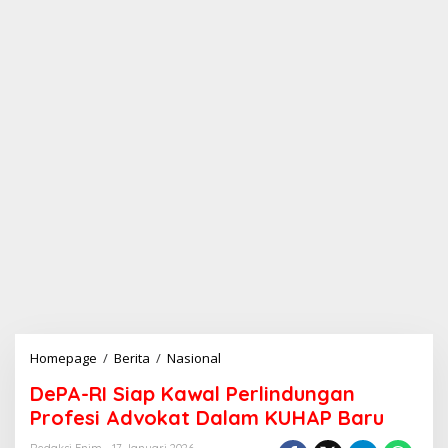
Homepage
/
Berita
/
Nasional
D
e
DePA-RI Siap Kawal Perlindungan
P
A
Profesi Advokat Dalam KUHAP Baru
-