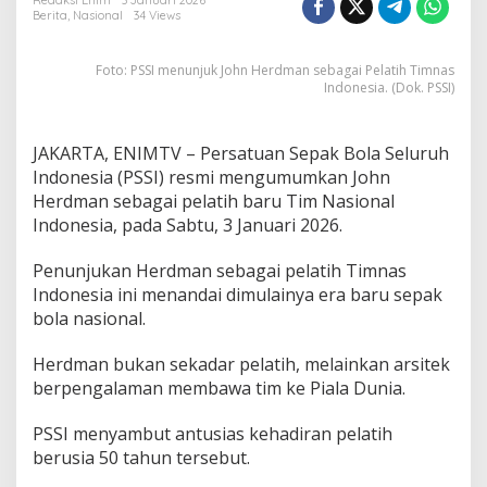
e
Redaksi Enim
3 Januari 2026
Berita
,
Nasional
34 Views
s
m
i
Foto: PSSI menunjuk John Herdman sebagai Pelatih Timnas
T
Indonesia. (Dok. PSSI)
u
n
j
JAKARTA, ENIMTV – Persatuan Sepak Bola Seluruh
u
Indonesia (PSSI) resmi mengumumkan John
k
J
Herdman sebagai pelatih baru Tim Nasional
o
Indonesia, pada Sabtu, 3 Januari 2026.
h
n
Penunjukan Herdman sebagai pelatih Timnas
H
Indonesia ini menandai dimulainya era baru sepak
e
r
bola nasional.
d
m
Herdman bukan sekadar pelatih, melainkan arsitek
a
berpengalaman membawa tim ke Piala Dunia.
n
s
e
PSSI menyambut antusias kehadiran pelatih
b
berusia 50 tahun tersebut.
a