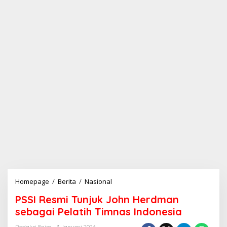
Homepage
/
Berita
/
Nasional
P
S
PSSI Resmi Tunjuk John Herdman
S
I
sebagai Pelatih Timnas Indonesia
R