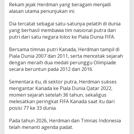
g
Rekam jejak Herdman yang beragam menjadi
a
alasan utama penunjukan ini.
i
P
e
Dia tercatat sebagai satu-satunya pelatih di dunia
l
yang berhasil membawa tim nasional putra dan
a
putri dari satu negara lolos ke Piala Dunia FIFA.
t
i
Bersama timnas putri Kanada, Herdman tampil di
h
T
Piala Dunia 2007 dan 2011, serta mencetak sejarah
i
dengan meraih dua medali perunggu Olimpiade
m
secara beruntun pada 2012 dan 2016.
n
a
Sementara itu, di sektor putra, Herdman sukses
s
I
mengantar Kanada ke Piala Dunia Qatar 2022,
n
momen sejarah setelah 36 tahun, sekaligus
d
melesatkan peringkat FIFA Kanada saat itu dari
o
posisi 77 ke 33 dunia.
n
e
s
Pada tahun 2026, Herdman dan Timnas Indonesia
i
telah menanti agenda padat.
a