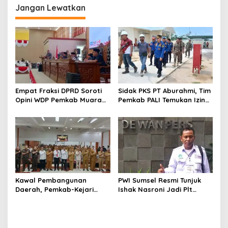
Indonesia
Jangan Lewatkan
Empat Fraksi DPRD Soroti
Sidak PKS PT Aburahmi, Tim
Opini WDP Pemkab Muara
Pemkab PALI Temukan Izin
Enim, Desak Perbaikan Tata
Operasional Belum Kelar
Kelola Keuangan
Kawal Pembangunan
PWI Sumsel Resmi Tunjuk
Daerah, Pemkab-Kejari
Ishak Nasroni Jadi Plt
Muara Enim Teken MoU
Ketua PWI OKU Selatan
Pendampingan Hukum