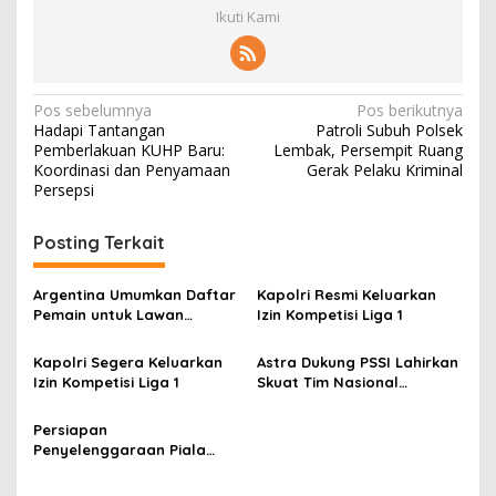
Ikuti Kami
N
Pos sebelumnya
Pos berikutnya
Hadapi Tantangan
Patroli Subuh Polsek
a
Pemberlakuan KUHP Baru:
Lembak, Persempit Ruang
v
Koordinasi dan Penyamaan
Gerak Pelaku Kriminal
Persepsi
i
g
Posting Terkait
a
s
Argentina Umumkan Daftar
Kapolri Resmi Keluarkan
Pemain untuk Lawan
Izin Kompetisi Liga 1
i
Timnas Indonesia, Ini
p
Nama-namanya
Kapolri Segera Keluarkan
Astra Dukung PSSI Lahirkan
Izin Kompetisi Liga 1
Skuat Tim Nasional
o
eFootball Pertama
s
Indonesia
Persiapan
Penyelenggaraan Piala
Dunia U-20, Presiden Minta
Laporan Kesiapan Timnas