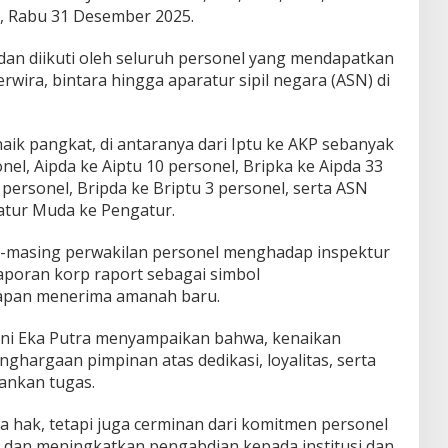
 Rabu 31 Desember 2025.
an diikuti oleh seluruh personel yang mendapatkan
rwira, bintara hingga aparatur sipil negara (ASN) di
aik pangkat, di antaranya dari Iptu ke AKP sebanyak
onel, Aipda ke Aiptu 10 personel, Bripka ke Aipda 33
 personel, Bripda ke Briptu 3 personel, serta ASN
atur Muda ke Pengatur.
g-masing perwakilan personel menghadap inspektur
poran korp raport sebagai simbol
apan menerima amanah baru.
ni Eka Putra menyampaikan bahwa, kenaikan
hargaan pimpinan atas dedikasi, loyalitas, serta
lankan tugas.
 hak, tetapi juga cerminan dari komitmen personel
i dan meningkatkan pengabdian kepada institusi dan