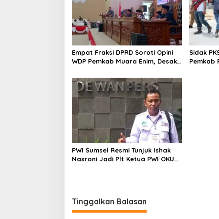
Empat Fraksi DPRD Soroti Opini
Sidak PK
WDP Pemkab Muara Enim, Desak
Pemkab P
Perbaikan Tata Kelola Keuangan
Operasio
PWI Sumsel Resmi Tunjuk Ishak
Nasroni Jadi Plt Ketua PWI OKU
Selatan
Tinggalkan Balasan