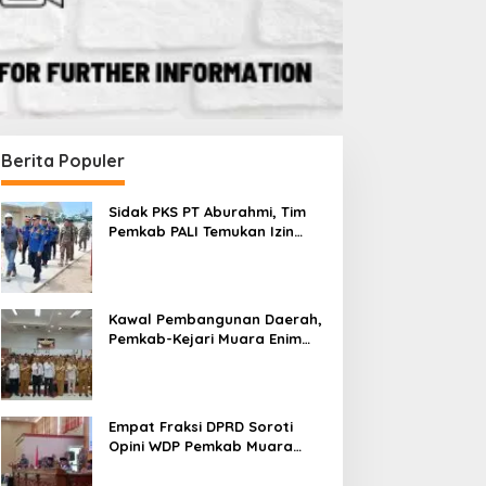
Berita Populer
Sidak PKS PT Aburahmi, Tim
Pemkab PALI Temukan Izin
Operasional Belum Kelar
Kawal Pembangunan Daerah,
Pemkab-Kejari Muara Enim
Teken MoU Pendampingan
Hukum
Empat Fraksi DPRD Soroti
Opini WDP Pemkab Muara
Enim, Desak Perbaikan Tata
Kelola Keuangan