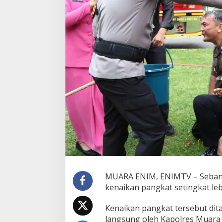
u
a
r
a
E
n
i
m
N
a
i
k
P
a
n
g
k
a
t
MUARA ENIM, ENIMTV – Sebany
kenaikan pangkat setingkat lebi
Kenaikan pangkat tersebut dit
langsung oleh Kapolres Muara Eni