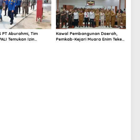
S PT Aburahmi, Tim
Kawal Pembangunan Daerah,
ALI Temukan Izin
Pemkab-Kejari Muara Enim Teken
nal Belum Kelar
MoU Pendampingan Hukum