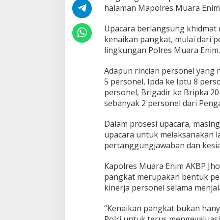
halaman Mapolres Muara Enim,
Upacara berlangsung khidmat d
kenaikan pangkat, mulai dari pe
lingkungan Polres Muara Enim.
Adapun rincian personel yang n
5 personel, Ipda ke Iptu 8 pers
personel, Brigadir ke Bripka 20
sebanyak 2 personel dari Peng
Dalam prosesi upacara, masin
upacara untuk melaksanakan la
pertanggungjawaban dan kesi
Kapolres Muara Enim AKBP Jho
pangkat merupakan bentuk peng
kinerja personel selama menja
“Kenaikan pangkat bukan hanya
Polri untuk terus mengevaluas