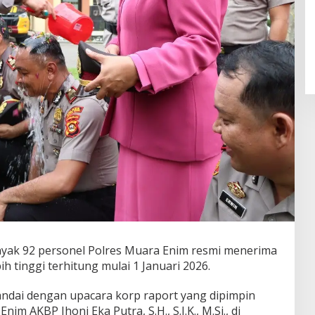
ak 92 personel Polres Muara Enim resmi menerima
h tinggi terhitung mulai 1 Januari 2026.
andai dengan upacara korp raport yang dipimpin
m AKBP Jhoni Eka Putra, S.H., S.I.K., M.Si., di