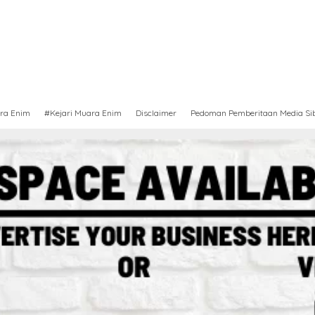
ra Enim
#Kejari Muara Enim
Disclaimer
Pedoman Pemberitaan Media Si