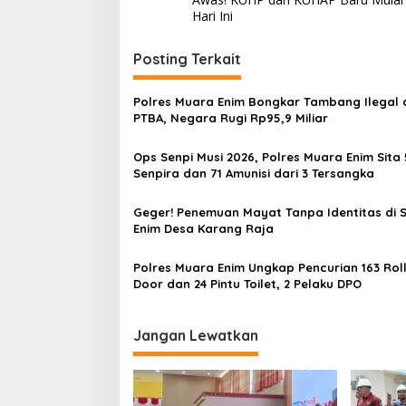
a
Hari Ini
v
i
Posting Terkait
g
Polres Muara Enim Bongkar Tambang Ilegal d
a
PTBA, Negara Rugi Rp95,9 Miliar
s
Ops Senpi Musi 2026, Polres Muara Enim Sita 
i
Senpira dan 71 Amunisi dari 3 Tersangka
p
o
Geger! Penemuan Mayat Tanpa Identitas di 
Enim Desa Karang Raja
s
Polres Muara Enim Ungkap Pencurian 163 Roll
Door dan 24 Pintu Toilet, 2 Pelaku DPO
Jangan Lewatkan