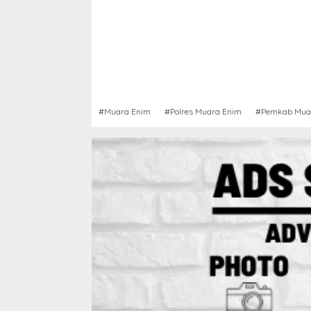
#Muara Enim
#Polres Muara Enim
#Pemkab Mua