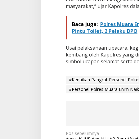
masyarakat,” ujar Kapolres dala
Baca juga:
Polres Muara E
Pintu Toilet, 2 Pelaku DPO
Usai pelaksanaan upacara, kegi
kembang oleh Kapolres yang d
simbol ucapan selamat serta do
#Kenaikan Pangkat Personel Polr
#Personel Polres Muara Enim Nai
N
Pos sebelumnya
Awas! KUHP dan KUHAP Baru Mulai 