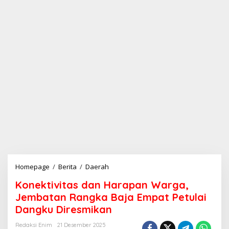
Homepage
/
Berita
/
Daerah
K
o
Konektivitas dan Harapan Warga,
n
e
Jembatan Rangka Baja Empat Petulai
k
Dangku Diresmikan
t
i
Redaksi Enim
21 Desember 2025