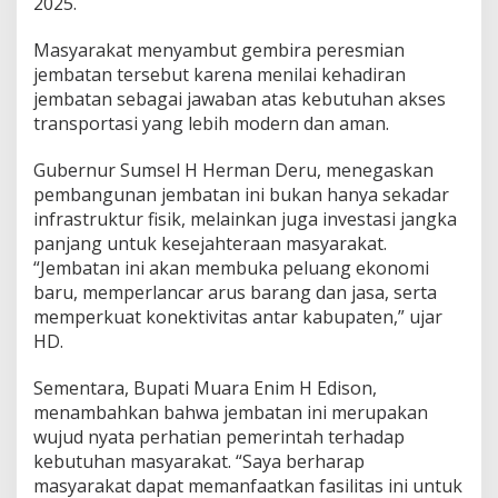
2025.
a
t
a
Masyarakat menyambut gembira peresmian
n
jembatan tersebut karena menilai kehadiran
R
jembatan sebagai jawaban atas kebutuhan akses
a
transportasi yang lebih modern dan aman.
n
g
k
Gubernur Sumsel H Herman Deru, menegaskan
a
pembangunan jembatan ini bukan hanya sekadar
B
infrastruktur fisik, melainkan juga investasi jangka
a
panjang untuk kesejahteraan masyarakat.
j
“Jembatan ini akan membuka peluang ekonomi
a
E
baru, memperlancar arus barang dan jasa, serta
m
memperkuat konektivitas antar kabupaten,” ujar
p
HD.
a
t
Sementara, Bupati Muara Enim H Edison,
P
e
menambahkan bahwa jembatan ini merupakan
t
wujud nyata perhatian pemerintah terhadap
u
kebutuhan masyarakat. “Saya berharap
l
masyarakat dapat memanfaatkan fasilitas ini untuk
a