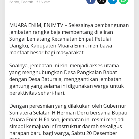
v
Berita
,
Daerah
57 Views
i
t
a
s
MUARA ENIM, ENIMTV – Selesainya pembangunan
d
jembatan rangka baja membentang di aliran
a
Sungai Lematang Kecamatan Empat Petulai
n
Dangku, Kabupaten Muara Enim, membawa
H
a
manfaat besar bagi masyarakat.
r
a
Soalnya, jembatan ini kini menjadi akses utama
p
yang menghubungkan Desa Pangkalan Babat
a
dengan Desa Baturaja, menggantikan jembatan
n
W
gantung yang selama ini digunakan warga untuk
a
beraktivitas sehari-hari.
r
g
Dengan peresmian yang dilakukan oleh Gubernur
a
Sumatera Selatan H Herman Deru bersama Bupati
,
J
Muara Enim H Edison, jembatan ini resmi menjadi
e
simbol kemajuan infrastruktur daerah sekaligus
m
harapan baru bagi warga, Sabtu 20 Desember
b