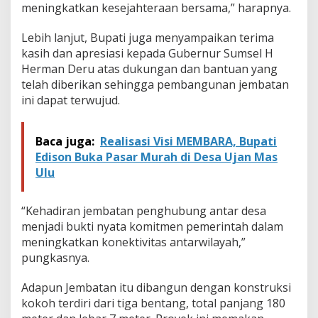
i
meningkatkan kesejahteraan bersama,” harapnya.
D
a
Lebih lanjut, Bupati juga menyampaikan terima
n
kasih dan apresiasi kepada Gubernur Sumsel H
g
Herman Deru atas dukungan dan bantuan yang
k
u
telah diberikan sehingga pembangunan jembatan
D
ini dapat terwujud.
i
r
e
Baca juga:
Realisasi Visi MEMBARA, Bupati
s
Edison Buka Pasar Murah di Desa Ujan Mas
m
Ulu
i
k
a
“Kehadiran jembatan penghubung antar desa
n
menjadi bukti nyata komitmen pemerintah dalam
meningkatkan konektivitas antarwilayah,”
pungkasnya.
Adapun Jembatan itu dibangun dengan konstruksi
kokoh terdiri dari tiga bentang, total panjang 180