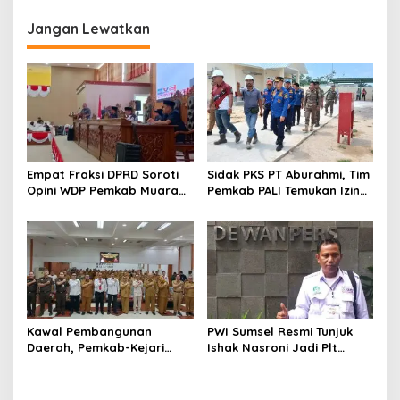
Sumsel 2026
Jangan Lewatkan
Empat Fraksi DPRD Soroti
Sidak PKS PT Aburahmi, Tim
Opini WDP Pemkab Muara
Pemkab PALI Temukan Izin
Enim, Desak Perbaikan Tata
Operasional Belum Kelar
Kelola Keuangan
Kawal Pembangunan
PWI Sumsel Resmi Tunjuk
Daerah, Pemkab-Kejari
Ishak Nasroni Jadi Plt
Muara Enim Teken MoU
Ketua PWI OKU Selatan
Pendampingan Hukum