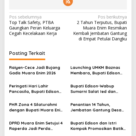
N
Pos sebelumnya
Pos berikutnya
Top Talk Safety, PTBA
2 Tahun Terputus, Bupati
a
Gaungkan Peran Keluarga
Muara Enim Resmikan
v
Cegah Kecelakaan Kerja
Kembali Jembatan Gantung
di Empat Petulai Dangku
i
g
Posting Terkait
a
s
Raiyen-Cece Jadi Bujang
Launching UMKM Baznas
Gadis Muara Enim 2026
Membara, Bupati Edison
i
Serahkan Bantuan Modal
p
Usaha kepada 200
Peringati Hari Lahir
Bupati Edison-Wabup
Mustahik
Pancasila, Bupati Edison
Sumarni Salat Ied dan
o
Ajak Seluruh Elemen
Tinjau Pemotongan Kurban
s
Perkokoh Persatuan dan
di Masjid Agung
PHR Zona 4 Silaturahmi
Penantian 14 Tahun,
Kawal Pembangunan
dengan Bupati Muara Enim
Jembatan Gantung Desa
dan Musi Rawas, Perkuat
Siku Diresmikan
Sinergi Dukung Ketahanan
DPRD Muara Enim Setujui 4
Bupati Edison dan Istri
Energi Nasional
Raperda Jadi Perda
Kompak Promosikan Batik
dengan Catatan
Petule di Pesona Wastra