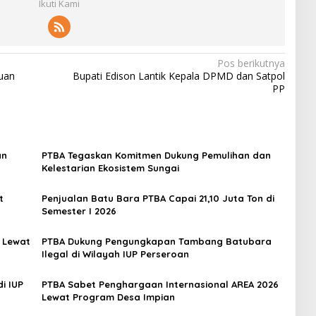
Ikuti Kami
Pos berikutnya
uan
Bupati Edison Lantik Kepala DPMD dan Satpol
PP
an
PTBA Tegaskan Komitmen Dukung Pemulihan dan
Kelestarian Ekosistem Sungai
t
Penjualan Batu Bara PTBA Capai 21,10 Juta Ton di
Semester I 2026
 Lewat
PTBA Dukung Pengungkapan Tambang Batubara
Ilegal di Wilayah IUP Perseroan
i IUP
PTBA Sabet Penghargaan Internasional AREA 2026
Lewat Program Desa Impian