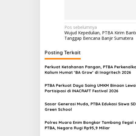
N
Pos sebelumnya
Wujud Kepedulian, PTBA Kirim Bant
a
Tanggap Bencana Banjir Sumatera
v
i
Posting Terkait
g
Perkuat Ketahanan Pangan, PTBA Perkenalk
a
Kalium Humat ‘BA Grow’ di Inagritech 2026
s
PTBA Perkuat Daya Saing UMKM Binaan Lewa
i
Partisipasi di INACRAFT Festival 2026
p
o
Sasar Generasi Muda, PTBA Edukasi Siswa SD
Green School
s
Polres Muara Enim Bongkar Tambang Ilegal d
PTBA, Negara Rugi Rp95,9 Miliar