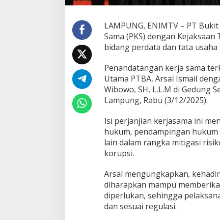
T
B
A
LAMPUNG, ENIMTV – PT Bukit A
-
Sama (PKS) dengan Kejaksaan T
K
bidang perdata dan tata usaha
e
j
Penandatangan kerja sama terk
a
t
Utama PTBA, Arsal Ismail den
i
Wibowo, SH, L.L.M di Gedung S
L
Lampung, Rabu (3/12/2025).
a
m
Isi perjanjian kerjasama ini 
p
u
hukum, pendampingan hukum pa
n
lain dalam rangka mitigasi ri
g
korupsi.
T
e
Arsal mengungkapkan, kehadir
k
e
diharapkan mampu memberikan
n
diperlukan, sehingga pelaksana
P
dan sesuai regulasi.
K
S