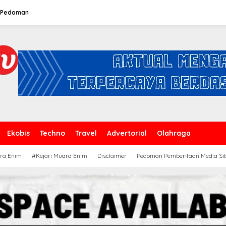
Pedoman
Ekobis
Techno
Travel
Advertorial
Olahraga
ra Enim
#Kejari Muara Enim
Disclaimer
Pedoman Pemberitaan Media Si