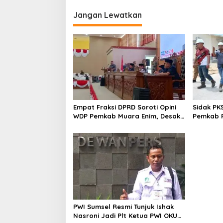
Jangan Lewatkan
Empat Fraksi DPRD Soroti Opini
Sidak PK
WDP Pemkab Muara Enim, Desak
Pemkab P
Perbaikan Tata Kelola Keuangan
Operasio
PWI Sumsel Resmi Tunjuk Ishak
Nasroni Jadi Plt Ketua PWI OKU