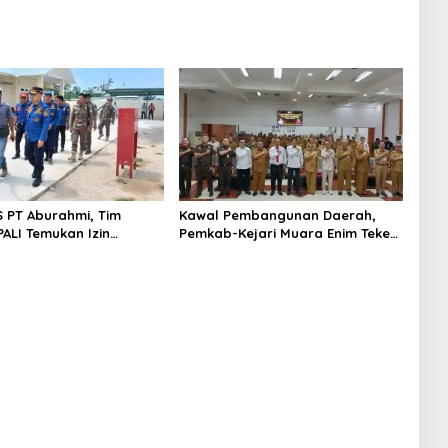
S PT Aburahmi, Tim
Kawal Pembangunan Daerah,
ALI Temukan Izin
Pemkab-Kejari Muara Enim Teken
nal Belum Kelar
MoU Pendampingan Hukum