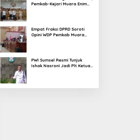
Pemkab-Kejari Muara Enim
Teken MoU Pendampingan
Hukum
Empat Fraksi DPRD Soroti
Opini WDP Pemkab Muara
Enim, Desak Perbaikan Tata
Kelola Keuangan
PWI Sumsel Resmi Tunjuk
Ishak Nasroni Jadi Plt Ketua
PWI OKU Selatan