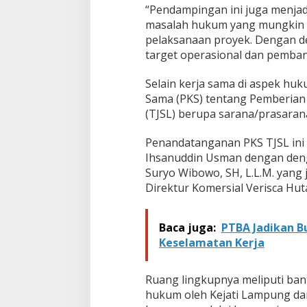
“Pendampingan ini juga menjad
B
a
masalah hukum yang mungkin 
n
pelaksanaan proyek. Dengan de
t
target operasional dan pemban
u
a
Selain kerja sama di aspek hu
n
H
Sama (PKS) tentang Pemberian
u
(TJSL) berupa sarana/prasaran
k
u
Penandatanganan PKS TJSL ini
m
Ihsanuddin Usman dengan den
d
a
Suryo Wibowo, SH, L.L.M. yang 
n
Direktur Komersial Verisca Hut
T
J
S
Baca juga:
PTBA Jadikan 
L
Keselamatan Kerja
Ruang lingkupnya meliputi ba
hukum oleh Kejati Lampung da