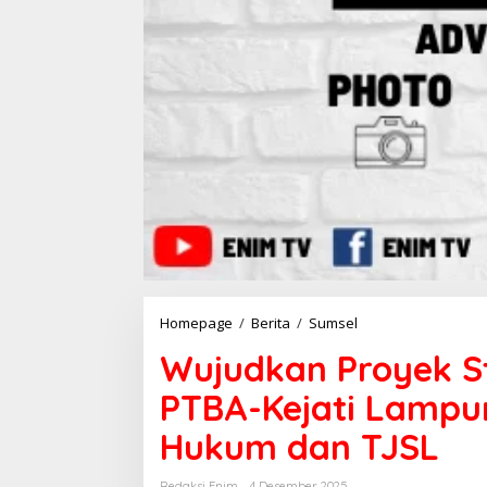
Homepage
/
Berita
/
Sumsel
W
u
Wujudkan Proyek St
j
u
PTBA-Kejati Lampu
d
k
Hukum dan TJSL
a
n
P
Redaksi Enim
4 Desember 2025