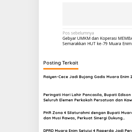
N
Pos sebelumnya
Gebyar UMKM dan Koperasi MEMB
a
Semarakkan HUT ke-79 Muara Enim
v
i
Posting Terkait
g
a
Raiyen-Cece Jadi Bujang Gadis Muara Enim 
s
i
Peringati Hari Lahir Pancasila, Bupati Edison
p
Seluruh Elemen Perkokoh Persatuan dan Kaw
Pembangunan
o
PHR Zona 4 Silaturahmi dengan Bupati Muar
s
dan Musi Rawas, Perkuat Sinergi Dukung
Ketahanan Energi Nasional
DPRD Muara Enim Setujui 4 Raperda Jadi Pe