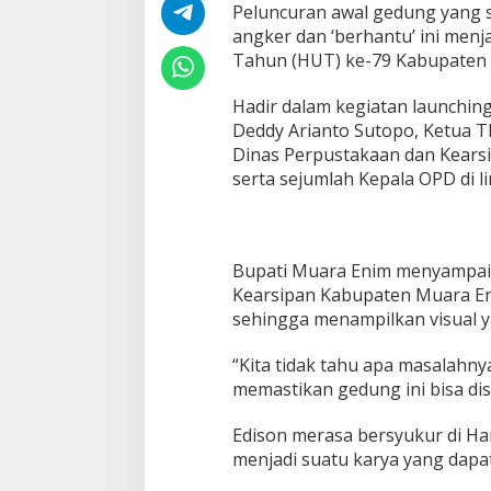
n
Peluncuran awal gedung yang
g
angker dan ‘berhantu’ ini menj
P
Tahun (HUT) ke-79 Kabupaten
e
r
Hadir dalam kegiatan launchin
p
u
Deddy Arianto Sutopo, Ketua TP
s
Dinas Perpustakaan dan Kearsip
t
serta sejumlah Kepala OPD di
a
k
a
a
n
Bupati Muara Enim menyampaik
M
Kearsipan Kabupaten Muara E
u
sehingga menampilkan visual 
a
r
“Kita tidak tahu apa masalahnya
a
E
memastikan gedung ini bisa dis
n
i
Edison merasa bersyukur di Ha
m
menjadi suatu karya yang dap
,
U