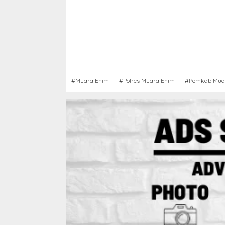
#Muara Enim
#Polres Muara Enim
#Pemkab Mua