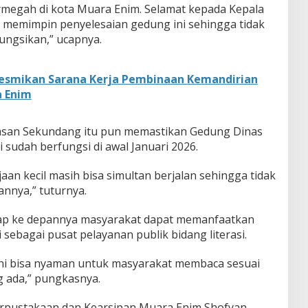
rmegah di kota Muara Enim. Selamat kepada Kepala
 memimpin penyelesaian gedung ini sehingga tidak
ungsikan,” ucapnya.
Resmikan Sarana Kerja Pembinaan Kemandirian
a Enim
asan Sekundang itu pun memastikan Gedung Dinas
 sudah berfungsi di awal Januari 2026.
an kecil masih bisa simultan berjalan sehingga tidak
nnya,” tuturnya.
arap ke depannya masyarakat dapat memanfaatkan
sebagai pusat pelayanan publik bidang literasi.
ni bisa nyaman untuk masyarakat membaca sesuai
g ada,” pungkasnya.
Perpustakaan dan Kearsipan Muara Enim Shofyan