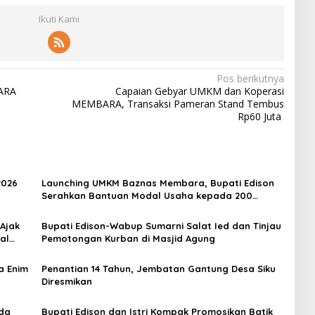
Ikuti Kami
Pos berikutnya
ARA
Capaian Gebyar UMKM dan Koperasi
MEMBARA, Transaksi Pameran Stand Tembus
Rp60 Juta
2026
Launching UMKM Baznas Membara, Bupati Edison
Serahkan Bantuan Modal Usaha kepada 200
Mustahik
 Ajak
Bupati Edison-Wabup Sumarni Salat Ied dan Tinjau
al
Pemotongan Kurban di Masjid Agung
a Enim
Penantian 14 Tahun, Jembatan Gantung Desa Siku
Diresmikan
rda
Bupati Edison dan Istri Kompak Promosikan Batik