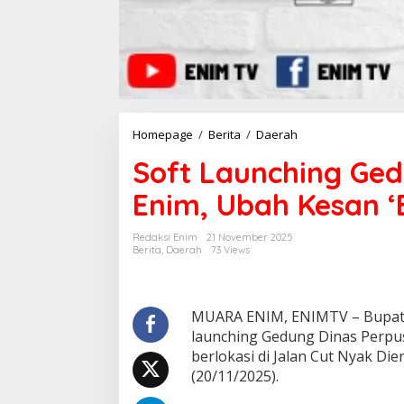
Homepage
/
Berita
/
Daerah
S
o
Soft Launching Ge
f
t
Enim, Ubah Kesan ‘
L
a
u
Redaksi Enim
21 November 2025
n
Berita
,
Daerah
73 Views
c
h
i
n
MUARA ENIM, ENIMTV – Bupati 
g
launching Gedung Dinas Perpu
G
berlokasi di Jalan Cut Nyak D
e
(20/11/2025).
d
u