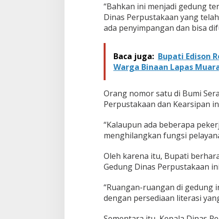
b
“Bahkan ini menjadi gedung te
a
Dinas Perpustakaan yang telah
h
ada penyimpangan dan bisa dif
K
e
s
Baca juga:
Bupati Edison 
a
Warga Binaan Lapas Muar
n
'
B
Orang nomor satu di Bumi Ser
e
r
Perpustakaan dan Kearsipan ini
h
a
“Kalaupun ada beberapa pekerja
n
menghilangkan fungsi pelayana
t
u
'
Oleh karena itu, Bupati berh
J
Gedung Dinas Perpustakaan ini 
a
d
“Ruangan-ruangan di gedung i
i
dengan persediaan literasi yan
M
e
g
Sementara itu, Kepala Dinas 