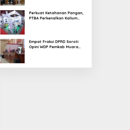
Perkuat Ketahanan Pangan,
PTBA Perkenalkan Kalium
Humat ‘BA Grow’ di
Inagritech 2026
Empat Fraksi DPRD Soroti
Opini WDP Pemkab Muara
Enim, Desak Perbaikan Tata
Kelola Keuangan