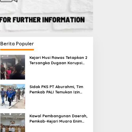
Berita Populer
Kejari Musi Rawas Tetapkan 2
Tersangka Dugaan Korupsi
Dana PSR, Selamatkan Uang
Negara Rp1,26 Miliar
Sidak PKS PT Aburahmi, Tim
Pemkab PALI Temukan Izin
Operasional Belum Kelar
Kawal Pembangunan Daerah,
Pemkab-Kejari Muara Enim
Teken MoU Pendampingan
Hukum