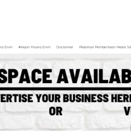
ra Enim
#Kejari Muara Enim
Disclaimer
Pedoman Pemberitaan Media Si