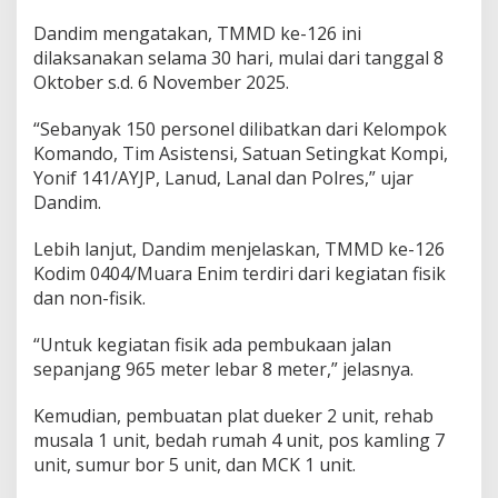
m
b
Dandim mengatakan, TMMD ke-126 ini
a
dilaksanakan selama 30 hari, mulai dari tanggal 8
n
Oktober s.d. 6 November 2025.
g
u
n
“Sebanyak 150 personel dilibatkan dari Kelompok
a
Komando, Tim Asistensi, Satuan Setingkat Kompi,
n
Yonif 141/AYJP, Lanud, Lanal dan Polres,” ujar
&
Dandim.
K
e
t
Lebih lanjut, Dandim menjelaskan, TMMD ke-126
a
Kodim 0404/Muara Enim terdiri dari kegiatan fisik
h
dan non-fisik.
a
n
“Untuk kegiatan fisik ada pembukaan jalan
a
n
sepanjang 965 meter lebar 8 meter,” jelasnya.
N
a
Kemudian, pembuatan plat dueker 2 unit, rehab
s
musala 1 unit, bedah rumah 4 unit, pos kamling 7
i
unit, sumur bor 5 unit, dan MCK 1 unit.
o
n