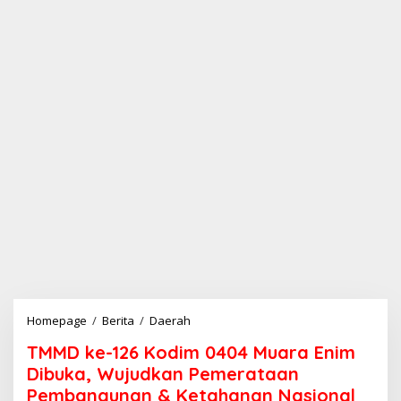
Homepage
/
Berita
/
Daerah
T
M
TMMD ke-126 Kodim 0404 Muara Enim
M
D
Dibuka, Wujudkan Pemerataan
k
Pembangunan & Ketahanan Nasional