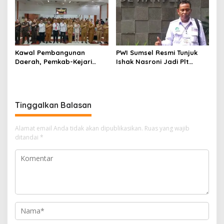
Kawal Pembangunan
PWI Sumsel Resmi Tunjuk
Daerah, Pemkab-Kejari
Ishak Nasroni Jadi Plt
Muara Enim Teken MoU
Ketua PWI OKU Selatan
Pendampingan Hukum
Tinggalkan Balasan
Alamat email Anda tidak akan dipublikasikan.
Ruas yang wajib
ditandai
*