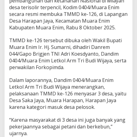
pembangunan dan ketahanan Nasional di wilayah
b
u
desa terisolir terpencil, Kodim 0404/Muara Enim
k
secara resmi membuka TMMD ke-126, di Lapangan
a
Desa Harapan Jaya, Kecamatan Muara Enim
,
Kabupaten Muara Enim, Rabu 8 Oktober 2025.
W
u
j
TMMD ke-126 tersebut dibuka oleh Wakil Bupati
u
Muara Enim Ir. Hj. Sumarni, dihadiri Danrem
d
044/Gapo Brigjen TNI Adri Koesdyanto, Dandim
k
0404/Muara Enim Letkol Arm Tri Budi Wijaya, serta
a
n
perwakilan Forkopimda.
P
e
Dalam laporannya, Dandim 0404/Muara Enim
m
Letkol Arm Tri Budi Wijaya menerangkan,
e
pelaksanaan TMMD ke-126 menyasar 3 desa, yaitu
r
a
Desa Saka Jaya, Muara Harapan, Harapan Jaya
t
karena kategori masuk desa pelosok.
a
a
“Karena masyarakat di 3 desa ini juga banyak yang
n
pekerjaannya sebagai petani dan berkebun,”
P
e
ujarnya.