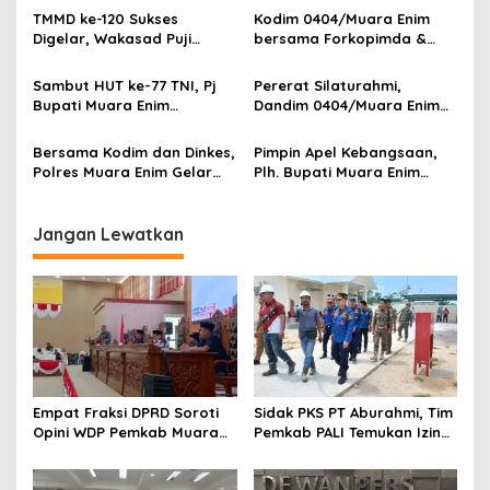
p
Bawa Manfaat
TMMD ke-120 Sukses
Kodim 0404/Muara Enim
Kesejahteraan
Digelar, Wakasad Puji
bersama Forkopimda &
o
Dukungan & Sinergitas Pj
Insan Pers Nobar KASAD
s
Bupati Muara Enim
Award 2023
Sambut HUT ke-77 TNI, Pj
Pererat Silaturahmi,
Bupati Muara Enim
Dandim 0404/Muara Enim
Bersama Forkopimda
Gelar Coffee Morning
Tabur Bunga di TMP Ksatria
Bersama Forkopimda,
Bersama Kodim dan Dinkes,
Pimpin Apel Kebangsaan,
Pertiwi
Wartawan, LSM dan Ormas
Polres Muara Enim Gelar
Plh. Bupati Muara Enim
Serbuan Vaksinasi
Perkuat Sinergitas Tekan
Penyebaran Covid-19
Jangan Lewatkan
Empat Fraksi DPRD Soroti
Sidak PKS PT Aburahmi, Tim
Opini WDP Pemkab Muara
Pemkab PALI Temukan Izin
Enim, Desak Perbaikan Tata
Operasional Belum Kelar
Kelola Keuangan