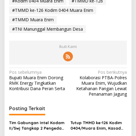
#Kodim 0404 Muara Enim
#TMMD ke-126
#TMMD ke-126 Kodim 0404 Muara Enim
#TMMD Muara Enim
#TNI Manunggal Membangun Desa
Ikuti Kami
N
Pos sebelumnya
Pos berikutnya
Bupati Muara Enim Dorong
Kolaborasi PTBA-Polres
a
RMK Energy Tingkatkan
Muara Enim, Wujudkan
v
Kontribusi Dana Peran Serta
Ketahanan Pangan Lewat
Penanaman Jagung
i
g
Posting Terkait
a
s
Tim Gabungan Intel Kodam
Tutup TMMD ke-126 Kodim
II/Swj Tangkap 2 Pengedar
0404/Muara Enim, Kasad
i
Narkoba di Muara Enim
Jenderal Maruli Harapkan