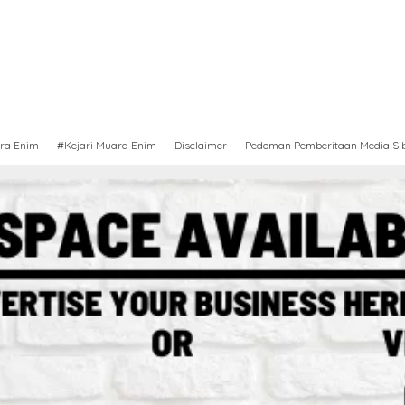
ra Enim
#Kejari Muara Enim
Disclaimer
Pedoman Pemberitaan Media Si