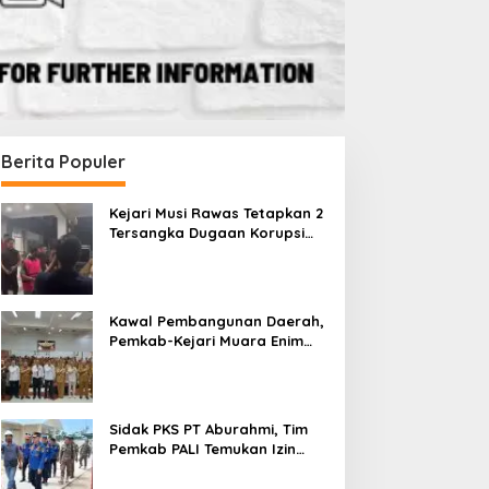
Berita Populer
Kejari Musi Rawas Tetapkan 2
Tersangka Dugaan Korupsi
Dana PSR, Selamatkan Uang
Negara Rp1,26 Miliar
Kawal Pembangunan Daerah,
Pemkab-Kejari Muara Enim
Teken MoU Pendampingan
Hukum
Sidak PKS PT Aburahmi, Tim
Pemkab PALI Temukan Izin
Operasional Belum Kelar