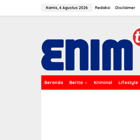
L
e
Kamis, 6 Agustus 2026
Redaksi
Disclaimer
w
a
t
i
k
e
k
o
n
t
e
n
Beranda
Berita
Kriminal
Lifestyle