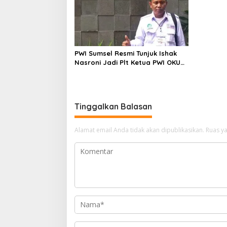
PWI Sumsel Resmi Tunjuk Ishak
Nasroni Jadi Plt Ketua PWI OKU
Selatan
Tinggalkan Balasan
Alamat email Anda tidak akan dipublikasikan.
Ruas ya