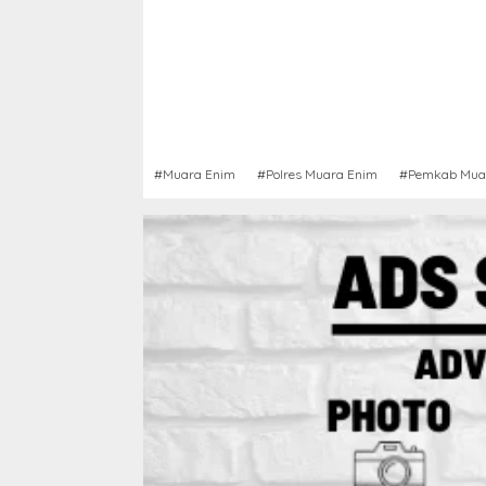
#Muara Enim
#Polres Muara Enim
#Pemkab Mua