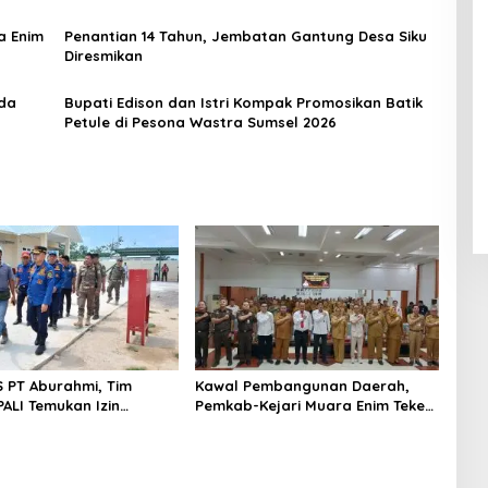
a Enim
Penantian 14 Tahun, Jembatan Gantung Desa Siku
Diresmikan
rda
Bupati Edison dan Istri Kompak Promosikan Batik
Petule di Pesona Wastra Sumsel 2026
S PT Aburahmi, Tim
Kawal Pembangunan Daerah,
ALI Temukan Izin
Pemkab-Kejari Muara Enim Teken
nal Belum Kelar
MoU Pendampingan Hukum