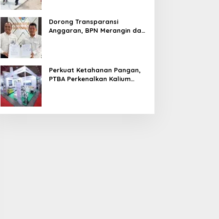
Dorong Transparansi
Anggaran, BPN Merangin dan
BRI Bangko Teken PKS
Penerbitan KKP
Perkuat Ketahanan Pangan,
PTBA Perkenalkan Kalium
Humat ‘BA Grow’ di
Inagritech 2026