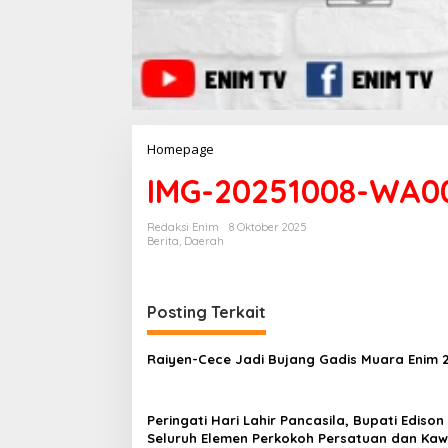
Homepage
L
a
IMG-20251008-WA0
m
p
i
Redaksi Enim
8 Oktober 2025
r
Berita
,
Daerah
a
n
Posting Terkait
Raiyen-Cece Jadi Bujang Gadis Muara Enim 
Peringati Hari Lahir Pancasila, Bupati Edison
Seluruh Elemen Perkokoh Persatuan dan Kaw