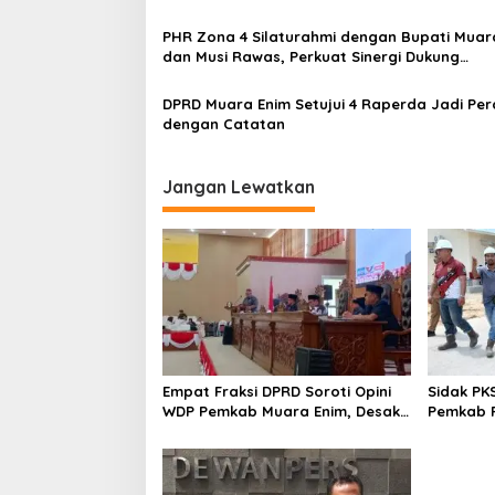
Pembangunan
PHR Zona 4 Silaturahmi dengan Bupati Muar
dan Musi Rawas, Perkuat Sinergi Dukung
Ketahanan Energi Nasional
DPRD Muara Enim Setujui 4 Raperda Jadi Pe
dengan Catatan
Jangan Lewatkan
Empat Fraksi DPRD Soroti Opini
Sidak PK
WDP Pemkab Muara Enim, Desak
Pemkab P
Perbaikan Tata Kelola Keuangan
Operasio