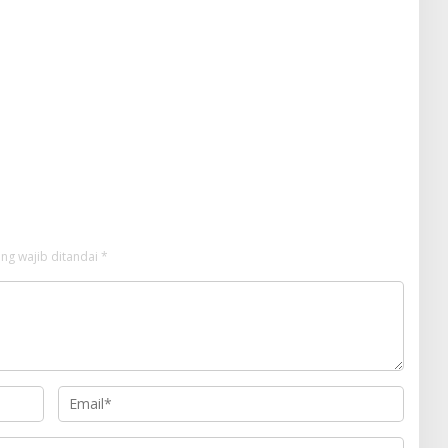
ng wajib ditandai
*