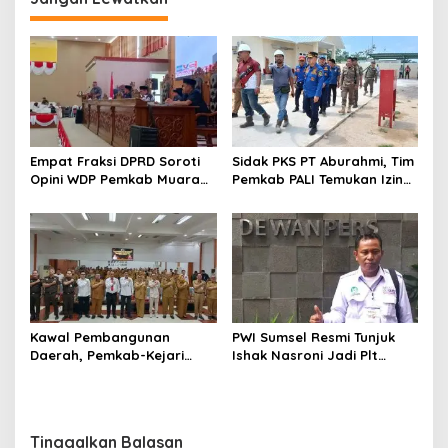
Empat Fraksi DPRD Soroti
Sidak PKS PT Aburahmi, Tim
Opini WDP Pemkab Muara
Pemkab PALI Temukan Izin
Enim, Desak Perbaikan Tata
Operasional Belum Kelar
Kelola Keuangan
Kawal Pembangunan
PWI Sumsel Resmi Tunjuk
Daerah, Pemkab-Kejari
Ishak Nasroni Jadi Plt
Muara Enim Teken MoU
Ketua PWI OKU Selatan
Pendampingan Hukum
Tinggalkan Balasan