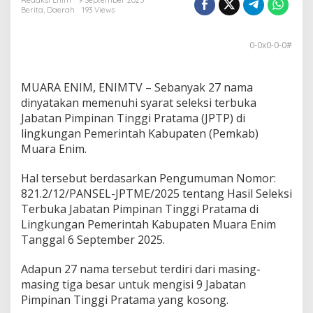
a
Redaksi Enim
9 September 2025
Berita
,
Daerah
193 Views
P
e
n
0-0x0-0-0#
u
h
i
MUARA ENIM, ENIMTV – Sebanyak 27 nama
S
y
dinyatakan memenuhi syarat seleksi terbuka
a
Jabatan Pimpinan Tinggi Pratama (JPTP) di
r
lingkungan Pemerintah Kabupaten (Pemkab)
a
Muara Enim.
t
S
e
Hal tersebut berdasarkan Pengumuman Nomor:
l
821.2/12/PANSEL-JPTME/2025 tentang Hasil Seleksi
e
Terbuka Jabatan Pimpinan Tinggi Pratama di
k
Lingkungan Pemerintah Kabupaten Muara Enim
s
Tanggal 6 September 2025.
i
J
P
Adapun 27 nama tersebut terdiri dari masing-
T
masing tiga besar untuk mengisi 9 Jabatan
P
Pimpinan Tinggi Pratama yang kosong.
P