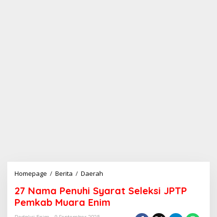
Homepage
/
Berita
/
Daerah
2
7
27 Nama Penuhi Syarat Seleksi JPTP
N
a
Pemkab Muara Enim
m