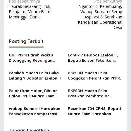
N
Pos sebelumnya
Pos berikutnya
Tabrak Belakang Truk,
Ngantor di Pelempang,
a
Pelajar di Muara Enim
Wabup Sumarni Serap
v
Meninggal Dunia
Aspirasi & Serahkan
Kendaraan Operasional
i
Desa
g
Posting Terkait
a
s
Gaji PPPK Paruh Waktu
Lantik 7 Pejabat Eselon II,
i
Ditanggung Keuangan
Bupati Edison Tekankan
p
Daerah
Pengabdian dan Loyalitas
Pemkab Muara Enim Buka
BKPSDM Muara Enim
o
Lelang 9 Jabatan Eselon II
Upayakan Pelantikan PPPK
s
Tahap I Tetap Agustus
Pelantikan Molor, Ribuan
BKPSDM Muara Enim
Calon PPPK Muara Enim
Pastikan Pembatalan
Tahap 1 Galau
Kelulusan Calon PPPK
Sesuai Aturan
Wabup Sumarni Harapkan
Resmikan 704 CPNS, Bupati
Peningkatan Kompetensi
Muara Enim Harapkan
Guru di Era Digital
Bawa Perubahan untuk
Kemajuan
Jangan Lewatkan