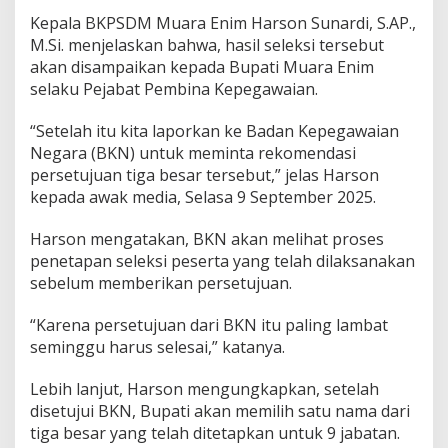
e
m
Kepala BKPSDM Muara Enim Harson Sunardi, S.AP.,
k
M.Si. menjelaskan bahwa, hasil seleksi tersebut
a
akan disampaikan kepada Bupati Muara Enim
b
selaku Pejabat Pembina Kepegawaian.
M
u
a
“Setelah itu kita laporkan ke Badan Kepegawaian
r
Negara (BKN) untuk meminta rekomendasi
a
persetujuan tiga besar tersebut,” jelas Harson
E
kepada awak media, Selasa 9 September 2025.
n
i
m
Harson mengatakan, BKN akan melihat proses
penetapan seleksi peserta yang telah dilaksanakan
sebelum memberikan persetujuan.
“Karena persetujuan dari BKN itu paling lambat
seminggu harus selesai,” katanya.
Lebih lanjut, Harson mengungkapkan, setelah
disetujui BKN, Bupati akan memilih satu nama dari
tiga besar yang telah ditetapkan untuk 9 jabatan.